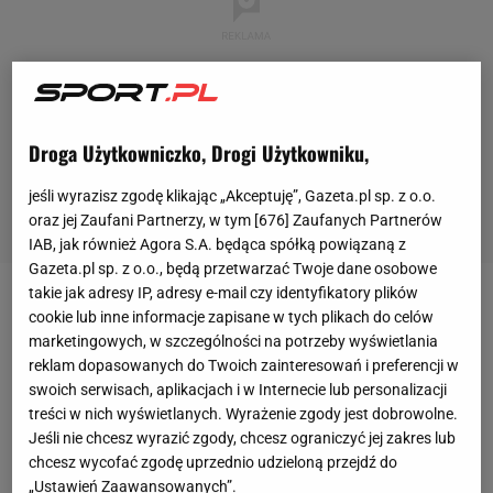
Droga Użytkowniczko, Drogi Użytkowniku,
jeśli wyrazisz zgodę klikając „Akceptuję”, Gazeta.pl sp. z o.o.
oraz jej Zaufani Partnerzy, w tym [
676
] Zaufanych Partnerów
IAB, jak również Agora S.A. będąca spółką powiązaną z
Gazeta.pl sp. z o.o., będą przetwarzać Twoje dane osobowe
takie jak adresy IP, adresy e-mail czy identyfikatory plików
Rafa Benitez
jest doskonale znanym trenerem na
cookie lub inne informacje zapisane w tych plikach do celów
Wyspach. Hiszpan w przeszłości trenował
Liverpool
,
marketingowych, w szczególności na potrzeby wyświetlania
reklam dopasowanych do Twoich zainteresowań i preferencji w
czyli odwiecznego rywala
Evertonu
. Z ekipą z Anfield
swoich serwisach, aplikacjach i w Internecie lub personalizacji
zdobył w sezonie 2004/04 Ligę Mistrzów, w sezonie
treści w nich wyświetlanych. Wyrażenie zgody jest dobrowolne.
2005/06 Puchar Anglii i Superpuchar UEFA, a w
Jeśli nie chcesz wyrazić zgody, chcesz ograniczyć jej zakres lub
chcesz wycofać zgodę uprzednio udzieloną przejdź do
kolejnym Superpuchar Anglii. Obecnie Benitez
„Ustawień Zaawansowanych”.