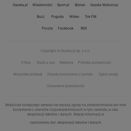
Gazeta.pl
Wiadomości
Sport.pl
Biznes
Gazeta Wyborcza
Buzz
Pogoda
Wideo
Tok.FM
Poczta
Facebook
RSS
Copyright © Gazeta.pl sp. z o.o.
O Nas
Staże u nas
Reklama
Polityka prywatności
Wszystkie artykuły
Zasady korzystania z portalu
Zgłoś uwagi
Ustawienia prywatności
Właściciel niniejszego serwisu nie wyraża zgody na zwielokrotnianie ani inne
korzystanie z utworów rozpowszechnionych w tym serwisie, w celu
eksploracji tekstów i danych. Więcej informacji w
zastrzeżeniu dot. eksploracji tekstów i danych