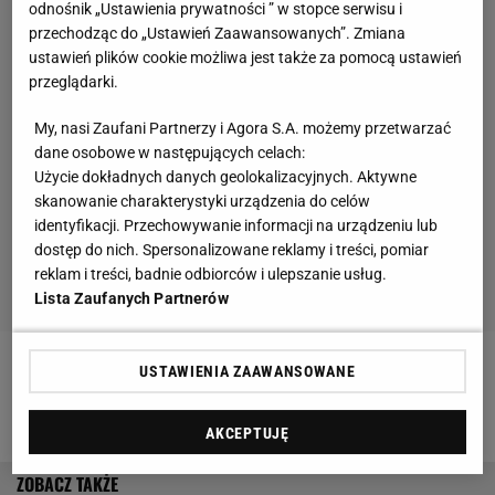
odnośnik „Ustawienia prywatności ” w stopce serwisu i
przechodząc do „Ustawień Zaawansowanych”. Zmiana
ustawień plików cookie możliwa jest także za pomocą ustawień
przeglądarki.
My, nasi Zaufani Partnerzy i Agora S.A. możemy przetwarzać
dane osobowe w następujących celach:
Użycie dokładnych danych geolokalizacyjnych. Aktywne
skanowanie charakterystyki urządzenia do celów
identyfikacji. Przechowywanie informacji na urządzeniu lub
dostęp do nich. Spersonalizowane reklamy i treści, pomiar
reklam i treści, badnie odbiorców i ulepszanie usług.
Lista Zaufanych Partnerów
USTAWIENIA ZAAWANSOWANE
Zobacz wideo
To jest geneza porażki Polski na Euro
2020
AKCEPTUJĘ