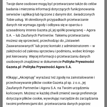
pozostaje bez pracy, po tym jak opuścił chiński klub -
Twoje dane osobowe mogą być przetwarzane także do celów
Dalian Professional - w styczniu 2021 roku.
badania i mierzenia informacji dotyczących funkcjonowania
serwisów i aplikacji lub łączone z danymi dot. świadczonych
Tobie usług. W określonych przypadkach przetwarzanie
danych nie wymaga zgody i odbywa się w oparciu o
uzasadniony interes Gazeta.pl, jej spółki powiązanej – Agora
S.A. – lub Zaufanych Partnerów. Takiemu przetwarzaniu
możesz się sprzeciwić, przechodząc do „Ustawień
Zaawansowanych” lub przez kontakt z administratorem – w
zależności od zakresu sprzeciwu i podmiotu, wobec którego
jest kierowany. Więcej informacji o przetwarzaniu danych
osobowych znajdziesz w dokumencie
Polityka Prywatności
Gazeta.pl
i
Polityka Prywatności Agora S.A.
Klikając „Akceptuję” wyrażasz też zgodę na zainstalowanie i
przechowywanie plików cookie Gazeta.pl sp. z o.o., jej
Zaufanych Partnerów i Agora S.A. na Twoim urządzeniu
końcowym. Możesz w każdej chwili zmienić swoje preferencje
dotyczące plików cookie, wywołując narzędzie do zarządzania
twoimi preferencjami dot. przetwarzania danych poprzez