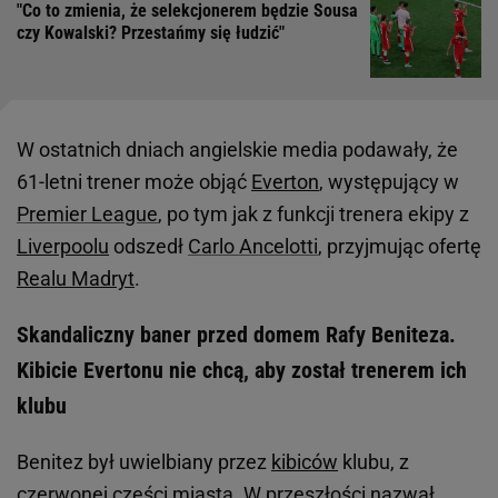
"Co to zmienia, że selekcjonerem będzie Sousa
czy Kowalski? Przestańmy się łudzić"
W ostatnich dniach angielskie media podawały, że
61-letni trener może objąć
Everton
, występujący w
Premier League
, po tym jak z funkcji trenera ekipy z
Liverpoolu
odszedł
Carlo Ancelotti
, przyjmując ofertę
Realu Madryt
.
Skandaliczny baner przed domem Rafy Beniteza.
Kibicie Evertonu nie chcą, aby został trenerem ich
klubu
Benitez był uwielbiany przez
kibiców
klubu, z
czerwonej części miasta. W przeszłości nazwał