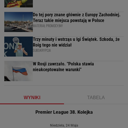
Do tej pory znane głównie z Europy Zachodniej.
Teraz takie miejsca powstają w Polsce
MATERIAŁ PROMOCYJNY
Trzy minuty i wstrząs u Igi Świątek. Szkoda, że
Roig tego nie widział
SUBSKRYPCJA
W Rosji zawrzało. "Polska stawia
nieakceptowalne warunki"
WYNIKI
TABELA
Premier League 38. Kolejka
Niedziela, 24 Maja