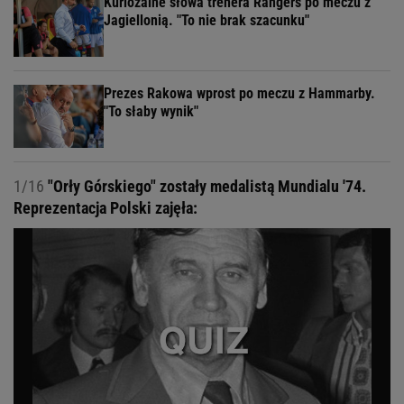
Kuriozalne słowa trenera Rangers po meczu z
Jagiellonią. "To nie brak szacunku"
Prezes Rakowa wprost po meczu z Hammarby.
"To słaby wynik"
1/16
"Orły Górskiego" zostały medalistą Mundialu '74.
Reprezentacja Polski zajęła: