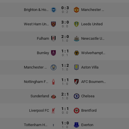
0 : 3
Brighton & Hove Albion
Manchester United
0 : 2
3 : 0
West Ham United
Leeds United
0 : 0
2 : 0
Fulham
Newcastle United
1 : 0
1 : 1
Burnley
Wolverhampton Wanderers
0 : 1
1 : 2
Manchester City
Aston Villa
1 : 0
1 : 1
Nottingham Forest
AFC Bournemouth
1 : 0
2 : 1
Sunderland
Chelsea
1 : 0
1 : 1
Liverpool FC
Brentford
0 : 0
1 : 0
Tottenham Hotspur
Everton
1 : 0