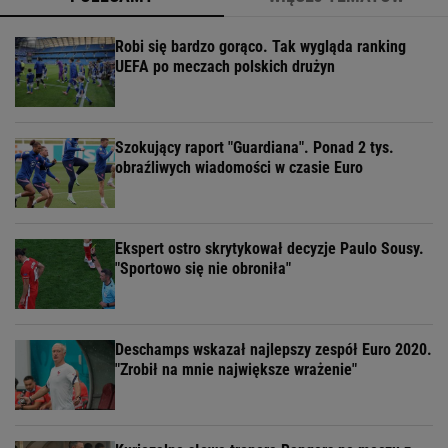
Robi się bardzo gorąco. Tak wygląda ranking
UEFA po meczach polskich drużyn
Szokujący raport "Guardiana". Ponad 2 tys.
obraźliwych wiadomości w czasie Euro
Ekspert ostro skrytykował decyzje Paulo Sousy.
"Sportowo się nie obroniła"
Deschamps wskazał najlepszy zespół Euro 2020.
"Zrobił na mnie największe wrażenie"