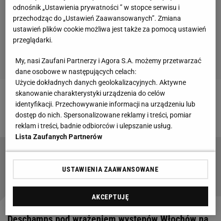
odnośnik „Ustawienia prywatności ” w stopce serwisu i
przechodząc do „Ustawień Zaawansowanych”. Zmiana
ustawień plików cookie możliwa jest także za pomocą ustawień
przeglądarki.
My, nasi Zaufani Partnerzy i Agora S.A. możemy przetwarzać
dane osobowe w następujących celach:
Użycie dokładnych danych geolokalizacyjnych. Aktywne
skanowanie charakterystyki urządzenia do celów
Zobacz wideo
Duńczycy też zmienili trenera przed
identyfikacji. Przechowywanie informacji na urządzeniu lub
Euro 2020. Tak to się właśnie robi
dostęp do nich. Spersonalizowane reklamy i treści, pomiar
reklam i treści, badnie odbiorców i ulepszanie usług.
Lista Zaufanych Partnerów
Niemcy grzmią przed hitem 1/8 finału.
"Skandal". Anglicy odpowiadają
USTAWIENIA ZAAWANSOWANE
AKCEPTUJĘ
Deschamps pod wrażeniem występów Włochów na