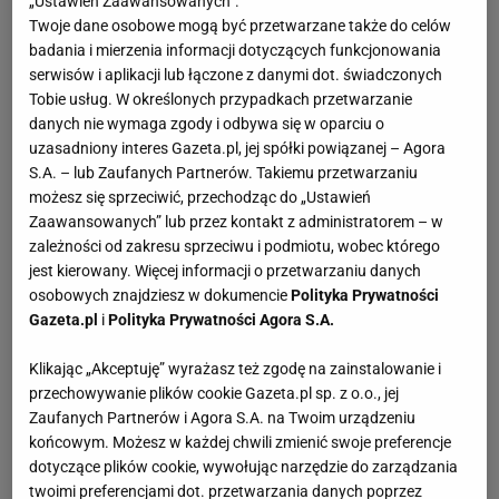
„Ustawień Zaawansowanych”.
Twoje dane osobowe mogą być przetwarzane także do celów
badania i mierzenia informacji dotyczących funkcjonowania
serwisów i aplikacji lub łączone z danymi dot. świadczonych
Tobie usług. W określonych przypadkach przetwarzanie
danych nie wymaga zgody i odbywa się w oparciu o
uzasadniony interes Gazeta.pl, jej spółki powiązanej – Agora
S.A. – lub Zaufanych Partnerów. Takiemu przetwarzaniu
możesz się sprzeciwić, przechodząc do „Ustawień
Zaawansowanych” lub przez kontakt z administratorem – w
zależności od zakresu sprzeciwu i podmiotu, wobec którego
jest kierowany. Więcej informacji o przetwarzaniu danych
osobowych znajdziesz w dokumencie
Polityka Prywatności
Gazeta.pl
i
Polityka Prywatności Agora S.A.
Klikając „Akceptuję” wyrażasz też zgodę na zainstalowanie i
przechowywanie plików cookie Gazeta.pl sp. z o.o., jej
Zaufanych Partnerów i Agora S.A. na Twoim urządzeniu
końcowym. Możesz w każdej chwili zmienić swoje preferencje
dotyczące plików cookie, wywołując narzędzie do zarządzania
twoimi preferencjami dot. przetwarzania danych poprzez