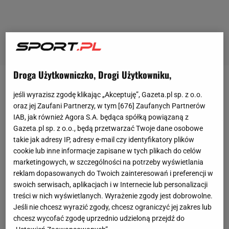
Droga Użytkowniczko, Drogi Użytkowniku,
W poniedziałek odbędą się dwa kolejne mecze 1/8
jeśli wyrazisz zgodę klikając „Akceptuję”, Gazeta.pl sp. z o.o.
finału
Euro 2020
. Najpierw o godz. 18:00 Hiszpania
oraz jej Zaufani Partnerzy, w tym [
676
] Zaufanych Partnerów
zmierzy się z Chorwacją, następnie o godz. 21:00
IAB, jak również Agora S.A. będąca spółką powiązaną z
Gazeta.pl sp. z o.o., będą przetwarzać Twoje dane osobowe
Szwajcarią zagra z
Francją
, której selekcjoner
Didier
takie jak adresy IP, adresy e-mail czy identyfikatory plików
Deschamps
wskazał zespół, który wywarł na nim
cookie lub inne informacje zapisane w tych plikach do celów
największe wrażenie po rozegraniu
marketingowych, w szczególności na potrzeby wyświetlania
reklam dopasowanych do Twoich zainteresowań i preferencji w
dotychczasowych spotkań.
swoich serwisach, aplikacjach i w Internecie lub personalizacji
treści w nich wyświetlanych. Wyrażenie zgody jest dobrowolne.
Jeśli nie chcesz wyrazić zgody, chcesz ograniczyć jej zakres lub
chcesz wycofać zgodę uprzednio udzieloną przejdź do