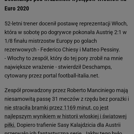
Euro 2020
52-letni trener docenił postawę reprezentacji Włoch,
która w sobotę po dogrywce pokonała Austrię 2:1 w
1/8 finału mistrzostw Europy po golach
rezerwowych - Federico Chiesy i Matteo Pessiny.
- Włochy to zespół, który do tej pory zrobił na mnie
największe wrażenie - stwierdził Deschamps,
cytowany przez portal football-italia.net.
Zespół prowadzony przez Roberto Manciniego mają
niesamowitą passę 31 meczów z rzędu bez porażki i
nie straciła bramki przez 1169 minut, co jest
najlepszym wynikiem w historii włoskiej i światowej
piłki.
Dopiero trafienie Sasy Kalajdzicia dla Austrii
przerwało ich fantastyczną serię. Jakby tego było