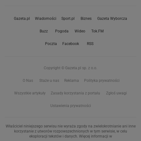
Gazeta.pl
Wiadomości
Sport.pl
Biznes
Gazeta Wyborcza
Buzz
Pogoda
Wideo
Tok.FM
Poczta
Facebook
RSS
Copyright © Gazeta.pl sp. z o.o.
O Nas
Staże u nas
Reklama
Polityka prywatności
Wszystkie artykuły
Zasady korzystania z portalu
Zgłoś uwagi
Ustawienia prywatności
Właściciel niniejszego serwisu nie wyraża zgody na zwielokrotnianie ani inne
korzystanie z utworów rozpowszechnionych w tym serwisie, w celu
eksploracji tekstów i danych. Więcej informacji w