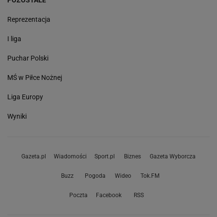
POZOSTAŁE
Reprezentacja
I liga
Puchar Polski
MŚ w Piłce Nożnej
Liga Europy
Wyniki
Gazeta.pl
Wiadomości
Sport.pl
Biznes
Gazeta Wyborcza
Buzz
Pogoda
Wideo
Tok.FM
Poczta
Facebook
RSS