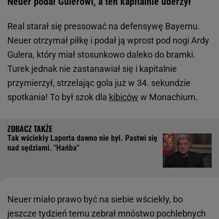
Neuer podał Gulerowi, a ten kapitalnie uderzył
Real starał się pressować na defensywę Bayernu.
Neuer otrzymał piłkę i podał ją wprost pod nogi Ardy
Gulera, który miał stosunkowo daleko do bramki.
Turek jednak nie zastanawiał się i kapitalnie
przymierzył, strzelając gola już w 34. sekundzie
spotkania! To był szok dla
kibiców
w Monachium.
Tak wściekły Laporta dawno nie był. Pastwi się
nad sędziami. "Hańba"
Neuer miało prawo być na siebie wściekły, bo
jeszcze tydzień temu zebrał mnóstwo pochlebnych