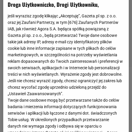
Droga Użytkowniczko, Drogi Użytkowniku,
jeśli wyrazisz zgodę klikając „Akceptuję”, Gazeta.pl sp. z o.o.
oraz jej Zaufani Partnerzy, w tym [
676
] Zaufanych Partnerów
IAB, jak również Agora S.A. będąca spółką powiązaną z
Gazeta.pl sp. z o.o., będą przetwarzać Twoje dane osobowe
takie jak adresy IP, adresy e-mail czy identyfikatory plików
cookie lub inne informacje zapisane w tych plikach do celów
marketingowych, w szczególności na potrzeby wyświetlania
reklam dopasowanych do Twoich zainteresowań i preferencji w
swoich serwisach, aplikacjach i w Internecie lub personalizacji
treści w nich wyświetlanych. Wyrażenie zgody jest dobrowolne.
W pierwszym spotkaniu ćwierćfinałowym
Real
Jeśli nie chcesz wyrazić zgody, chcesz ograniczyć jej zakres lub
chcesz wycofać zgodę uprzednio udzieloną przejdź do
Madryt
przegrał z Bayernem Monachium 1:2. Goście
„Ustawień Zaawansowanych”.
prowadzili już 2:0, więc "Królewscy" mogli cieszyć się
Twoje dane osobowe mogą być przetwarzane także do celów
z faktu, że chociaż częściowo udało im się odrobić
badania i mierzenia informacji dotyczących funkcjonowania
serwisów i aplikacji lub łączone z danymi dot. świadczonych
straty.
Ekipa
z Monachium z kolei powinna była
Tobie usług. W określonych przypadkach przetwarzanie
dziękować za bardzo dobry wynik Manuelowi
danych nie wymaga zgody i odbywa się w oparciu o
Neuerowi, który dokonywał wielkich rzeczy w