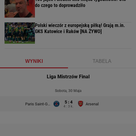
do czego to doprowadziło
Polski wieczór z europejską piłką! Grają m.in.
GKS Katowice i Raków [NA ŻYWO]
WYNIKI
TABELA
Liga Mistrzów Final
Sobota, 30 Maja
5 : 4
Paris Saint-Germain
Arsenal
4 : 3 k.