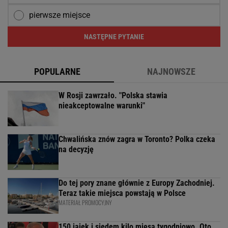
pierwsze miejsce
NASTĘPNE PYTANIE
POPULARNE
NAJNOWSZE
W Rosji zawrzało. "Polska stawia
nieakceptowalne warunki"
Chwalińska znów zagra w Toronto? Polka czeka
na decyzję
Do tej pory znane głównie z Europy Zachodniej.
Teraz takie miejsca powstają w Polsce
MATERIAŁ PROMOCYJNY
150 jajek i siedem kilo mięsa tygodniowo. Oto