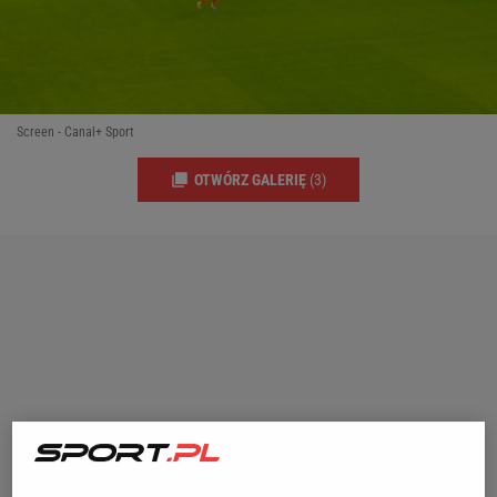
Screen - Canal+ Sport
OTWÓRZ GALERIĘ
(3)