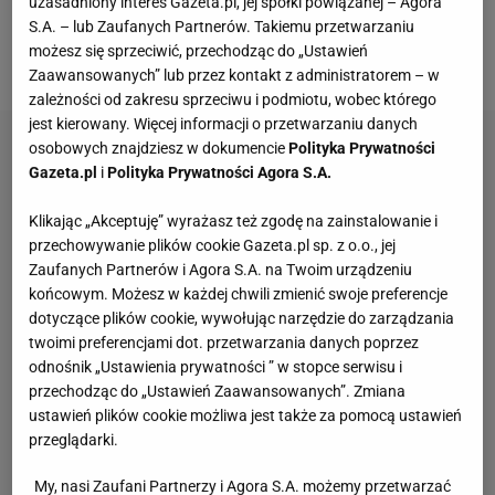
uzasadniony interes Gazeta.pl, jej spółki powiązanej – Agora
S.A. – lub Zaufanych Partnerów. Takiemu przetwarzaniu
bramce. Na początku rewanżu jednak doświadczony
możesz się sprzeciwić, przechodząc do „Ustawień
niemiecki bramkarz się nie popisał.
Zaawansowanych” lub przez kontakt z administratorem – w
zależności od zakresu sprzeciwu i podmiotu, wobec którego
jest kierowany. Więcej informacji o przetwarzaniu danych
osobowych znajdziesz w dokumencie
Polityka Prywatności
Gazeta.pl
i
Polityka Prywatności Agora S.A.
Klikając „Akceptuję” wyrażasz też zgodę na zainstalowanie i
przechowywanie plików cookie Gazeta.pl sp. z o.o., jej
Zaufanych Partnerów i Agora S.A. na Twoim urządzeniu
końcowym. Możesz w każdej chwili zmienić swoje preferencje
dotyczące plików cookie, wywołując narzędzie do zarządzania
twoimi preferencjami dot. przetwarzania danych poprzez
odnośnik „Ustawienia prywatności ” w stopce serwisu i
przechodząc do „Ustawień Zaawansowanych”. Zmiana
ustawień plików cookie możliwa jest także za pomocą ustawień
przeglądarki.
My, nasi Zaufani Partnerzy i Agora S.A. możemy przetwarzać