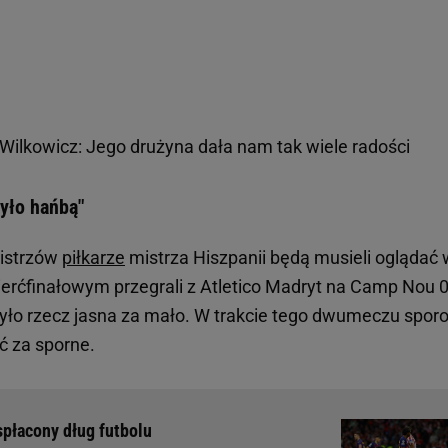
 Wilkowicz: Jego drużyna dała nam tak wiele radości
yło hańbą"
Mistrzów
piłkarze
mistrza Hiszpanii będą musieli oglądać 
erćfinałowym przegrali z Atletico Madryt na Camp Nou 0
 było rzecz jasna za mało. W trakcie tego dwumeczu spor
ć za sporne.
spłacony dług futbolu