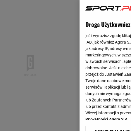
Droga Użytkownicz
jeśli wyrazisz zgodę klika
IAB, jak również Agora S
jak adresy IP, adresy e-m
marketingowych, w szcze
w swoich serwisach, aplik
dobrowolne. Jeśli nie ch
przejdź do „Ustawień Z
Twoje dane osobowe mogą
serwisów i aplikacji lub
danych nie wymaga zgody 
lub Zaufanych Partnerów
lub przez kontakt z admi
Więcej informacji o prz
Prywatności Agora S.A.