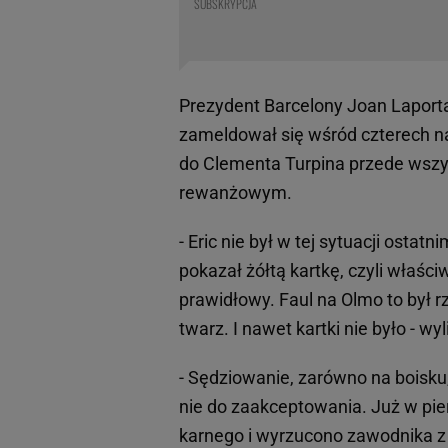
SUBSKRYPCJA
Prezydent Barcelony Joan Laporta
zameldował się wśród czterech n
do Clementa Turpina przede wszys
rewanżowym.
- Eric nie był w tej sytuacji ostat
pokazał żółtą kartkę, czyli właści
prawidłowy. Faul na Olmo to był r
twarz. I nawet kartki nie było - w
- Sędziowanie, zarówno na boisku,
nie do zaakceptowania. Już w p
karnego i wyrzucono zawodnika z b