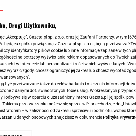
ko, Drogi Użytkowniku,
jąc „Akceptuję”, Gazeta.pl sp. z o.o. oraz jej Zaufani Partnerzy, w tym [
67
.A. będąca spółką powiązaną z Gazeta.pl sp. z o.o., będą przetwarzać T
ail czy identyfikatory plików cookie lub inne informacje zapisane w tych p
gólności na potrzeby wyświetlania reklam dopasowanych do Twoich zain
acjach i w Internecie lub personalizacji treści w nich wyświetlanych. Wyr
cesz wyrazić zgody, chcesz ograniczyć jej zakres lub chcesz wycofać zgo
aawansowanych”.
 być przetwarzane także do celów badania i mierzenia informacji dot
 łączone z danymi dot. świadczonych Tobie usług. W określonych przypad
i odbywa się w oparciu o uzasadniony interes Gazeta.pl, jej spółki powi
. Takiemu przetwarzaniu możesz się sprzeciwić, przechodząc do „Ust
nistratorem – w zależności od zakresu sprzeciwu i podmiotu, wobec które
etwarzaniu danych osobowych znajdziesz w dokumencie
Polityka Prywatn