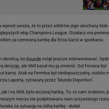
 wprost uważa, że to przez arbitrów jego ukochany klub 
ajlepszych ekip Champions League. Działacz ma pretens
tkim za czerwoną kartkę dla Erica Garcii w spotkaniu
nim obrońcą, bo
Kounde
mógł jeszcze interweniować. Sędz
wą decyzję, ale VAR kazał mu ją zmienić. Gol Ferrana był
zut karny. Atak na Fermína był niedopuszczalny, rozbito 
ylicza Laporta, cytowany przez "Mundo Deportivo".
 jak i na VAR, było wczoraj hańbą. To, co nam zrobiono, j
ierwszym meczu nie podyktowano nam oczywistego rzutu
oiska za sytuację na żółtą kartkę - dodał.