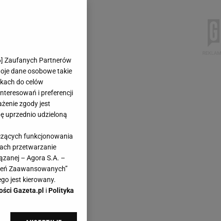
6
] Zaufanych Partnerów
woje dane osobowe takie
likach do celów
teresowań i preferencji
ażenie zgody jest
dę uprzednio udzieloną
yczących funkcjonowania
kach przetwarzanie
ązanej – Agora S.A. –
awień Zaawansowanych”
go jest kierowany.
ości Gazeta.pl
i
Polityka