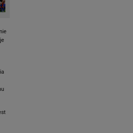
nie
je
ia
mu
est