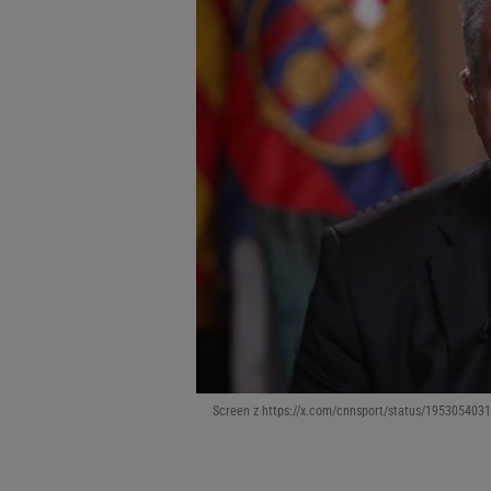
Screen z https://x.com/cnnsport/status/19530540