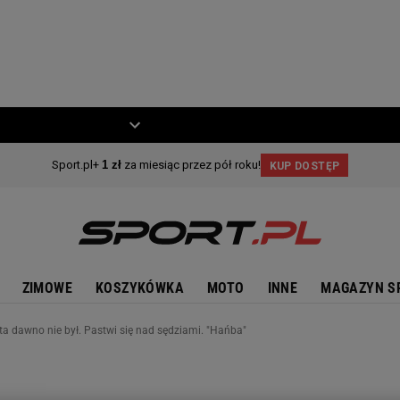
ZIECKO
MOTO
ZIMOWE
KOSZYKÓWKA
MOTO
INNE
MAGAZYN S
ta dawno nie był. Pastwi się nad sędziami. "Hańba"