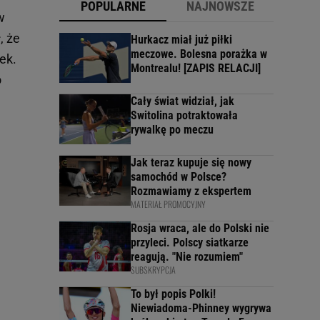
POPULARNE
NAJNOWSZE
w
, że
Hurkacz miał już piłki
meczowe. Bolesna porażka w
ek.
Montrealu! [ZAPIS RELACJI]
o
Cały świat widział, jak
Switolina potraktowała
rywalkę po meczu
Jak teraz kupuje się nowy
samochód w Polsce?
Rozmawiamy z ekspertem
MATERIAŁ PROMOCYJNY
Rosja wraca, ale do Polski nie
przyleci. Polscy siatkarze
reagują. "Nie rozumiem"
SUBSKRYPCJA
To był popis Polki!
Niewiadoma-Phinney wygrywa