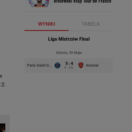
królewski etap Tour de France
WYNIKI
TABELA
Liga Mistrzów Final
Sobota, 30 Maja
5 : 4
Paris Saint-Germain
Arsenal
4 : 3 k.
w
:2.
o