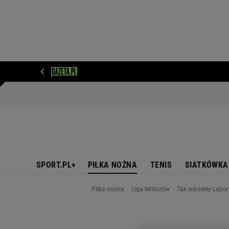
WIADOMOŚCI
NEXT
SPORT
PLOTEK
D
SPORT.PL+
PIŁKA NOŻNA
TENIS
SIATKÓWKA
Piłka nożna
Liga Mistrzów
Tak wściekły Lapor