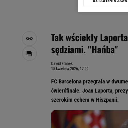
USTAWIENIA ZAA
Klikając „Akceptuję” wyra
Zaufanych Partnerów i A
dotyczące plików cookie,
odnośnik „Ustawienia pr
plików cookie możliwa je
Tak wściekły Laporta
My, nasi Zaufani Partne
sędziami. "Hańba"
Użycie dokładnych danych
Przechowywanie informacji
badnie odbiorców i uleps
Dawid Franek
15 kwietnia 2026, 17:29
FC Barcelona przegrała w dwumecz
ćwierćfinale. Joan Laporta, prez
szerokim echem w Hiszpanii.