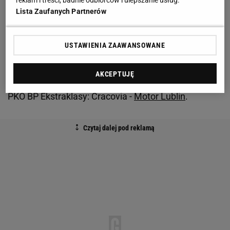
Teraz Luka Elsner przekazał najnowsze wieści ws.
Lista Zaufanych Partnerów
stanu zdrowia Kamila Glika.
USTAWIENIA ZAAWANSOWANE
- Kamil powoli wraca do treningów z zespołem -
przyznał krótko słoweński trener na konferencji
AKCEPTUJĘ
prasowej przed sobotnim (godz. 14.45) meczem
PKO BP Ekstraklasy: Cracovia -
Motor Lublin
.