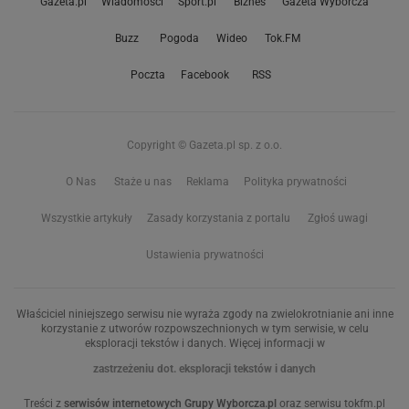
Gazeta.pl
Wiadomości
Sport.pl
Biznes
Gazeta Wyborcza
Buzz
Pogoda
Wideo
Tok.FM
Poczta
Facebook
RSS
Copyright © Gazeta.pl sp. z o.o.
O Nas
Staże u nas
Reklama
Polityka prywatności
Wszystkie artykuły
Zasady korzystania z portalu
Zgłoś uwagi
Ustawienia prywatności
Właściciel niniejszego serwisu nie wyraża zgody na zwielokrotnianie ani inne
korzystanie z utworów rozpowszechnionych w tym serwisie, w celu
eksploracji tekstów i danych. Więcej informacji w
zastrzeżeniu dot. eksploracji tekstów i danych
Treści z
serwisów internetowych Grupy Wyborcza.pl
oraz serwisu tokfm.pl