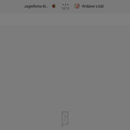
- : -
Jagiellonia Białystok
Widzew Łódź
18:15