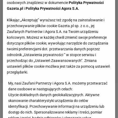
osobowych znajdziesz w dokumencie
Polityka Prywatności
Gazeta.pl
i
Polityka Prywatności Agora S.A.
Klikając „Akceptuję” wyrażasz też zgodę na zainstalowanie i
przechowywanie plików cookie Gazeta.pl sp. z o.o., jej
Zaufanych Partnerów i Agora S.A. na Twoim urządzeniu
końcowym. Możesz w każdej chwili zmienić swoje preferencje
dotyczące plików cookie, wywołując narzędzie do zarządzania
twoimi preferencjami dot. przetwarzania danych poprzez
odnośnik „Ustawienia prywatności ” w stopce serwisu i
przechodząc do „Ustawień Zaawansowanych”. Zmiana
ustawień plików cookie możliwa jest także za pomocą ustawień
przeglądarki.
My, nasi Zaufani Partnerzy i Agora S.A. możemy przetwarzać
dane osobowe w następujących celach:
Zobacz wideo
Użycie dokładnych danych geolokalizacyjnych. Aktywne
skanowanie charakterystyki urządzenia do celów
identyfikacji. Przechowywanie informacji na urządzeniu lub
Ależ wieści ws. Kamila Glika
dostęp do nich. Spersonalizowane reklamy i treści, pomiar
reklam i treści, badnie odbiorców i ulepszanie usług.