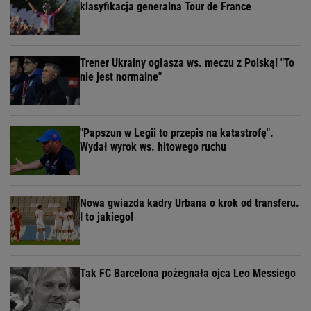
klasyfikacja generalna Tour de France
Trener Ukrainy ogłasza ws. meczu z Polską! "To
nie jest normalne"
"Papszun w Legii to przepis na katastrofę".
Wydał wyrok ws. hitowego ruchu
Nowa gwiazda kadry Urbana o krok od transferu.
I to jakiego!
Tak FC Barcelona pożegnała ojca Leo Messiego