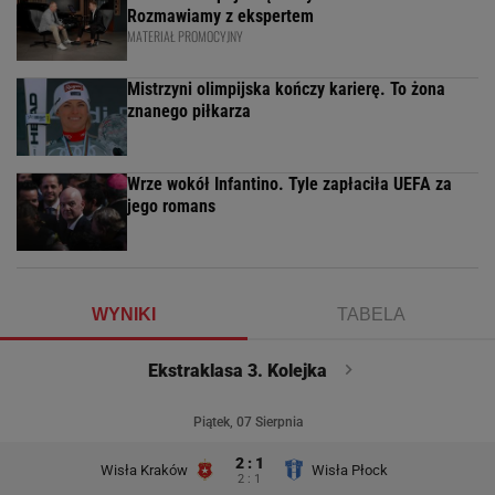
Rozmawiamy z ekspertem
MATERIAŁ PROMOCYJNY
Mistrzyni olimpijska kończy karierę. To żona
znanego piłkarza
Wrze wokół Infantino. Tyle zapłaciła UEFA za
jego romans
WYNIKI
TABELA
Ekstraklasa 3. Kolejka
Piątek, 07 Sierpnia
2 : 1
Wisła Kraków
Wisła Płock
2 : 1