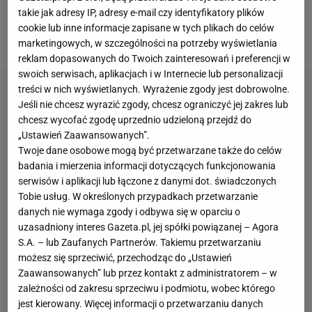
takie jak adresy IP, adresy e-mail czy identyfikatory plików
odpowiednio dużo czasu - mówił Luka Elsner, trener
cookie lub inne informacje zapisane w tych plikach do celów
Cracovii kilka tygodni temu.
marketingowych, w szczególności na potrzeby wyświetlania
reklam dopasowanych do Twoich zainteresowań i preferencji w
swoich serwisach, aplikacjach i w Internecie lub personalizacji
treści w nich wyświetlanych. Wyrażenie zgody jest dobrowolne.
Jeśli nie chcesz wyrazić zgody, chcesz ograniczyć jej zakres lub
chcesz wycofać zgodę uprzednio udzieloną przejdź do
„Ustawień Zaawansowanych”.
Twoje dane osobowe mogą być przetwarzane także do celów
badania i mierzenia informacji dotyczących funkcjonowania
serwisów i aplikacji lub łączone z danymi dot. świadczonych
Tobie usług. W określonych przypadkach przetwarzanie
danych nie wymaga zgody i odbywa się w oparciu o
uzasadniony interes Gazeta.pl, jej spółki powiązanej – Agora
S.A. – lub Zaufanych Partnerów. Takiemu przetwarzaniu
możesz się sprzeciwić, przechodząc do „Ustawień
Zaawansowanych” lub przez kontakt z administratorem – w
zależności od zakresu sprzeciwu i podmiotu, wobec którego
jest kierowany. Więcej informacji o przetwarzaniu danych