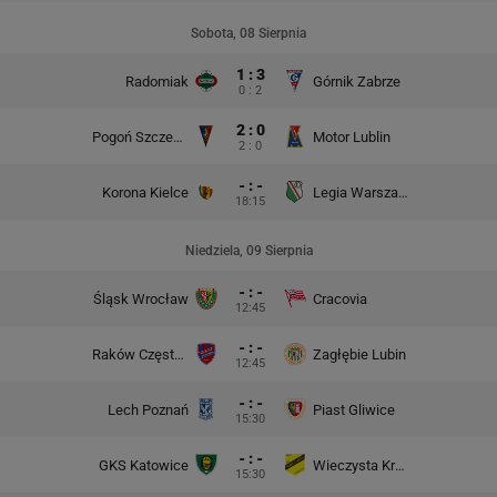
Sobota, 08 Sierpnia
1 : 3
Radomiak
Górnik Zabrze
0 : 2
2 : 0
Pogoń Szczecin
Motor Lublin
2 : 0
- : -
Korona Kielce
Legia Warszawa
18:15
Niedziela, 09 Sierpnia
- : -
Śląsk Wrocław
Cracovia
12:45
- : -
Raków Częstochowa
Zagłębie Lubin
12:45
- : -
Lech Poznań
Piast Gliwice
15:30
- : -
GKS Katowice
Wieczysta Kraków
15:30