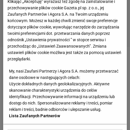
Klikając „Akceptuję” wyrażasz też zgodę na zainstalowanie i
przechowywanie plików cookie Gazeta.pl sp. z o.o., jej
Zaufanych Partnerów i Agora S.A. na Twoim urządzeniu
końcowym. Możesz w każdej chwili zmienić swoje preferencje
dotyczące plików cookie, wywołując narzędzie do zarządzania
twoimi preferencjami dot. przetwarzania danych poprzez
odnośnik „Ustawienia prywatności ” w stopce serwisu i
przechodząc do „Ustawień Zaawansowanych”. Zmiana
ustawień plików cookie możliwa jest także za pomocą ustawień
przeglądarki.
Zobacz wideo
Wstyd i hańba w Legii Warszawa!
„Jak patrzę na Guala." [To jest Sport.pl]
My, nasi Zaufani Partnerzy i Agora S.A. możemy przetwarzać
dane osobowe w następujących celach:
Użycie dokładnych danych geolokalizacyjnych. Aktywne
Mecz w Białymstoku przerwany! Wszystko przez
skanowanie charakterystyki urządzenia do celów
zachowanie kibiców
identyfikacji. Przechowywanie informacji na urządzeniu lub
dostęp do nich. Spersonalizowane reklamy i treści, pomiar
Pierwszy gwizdek w Białymstoku wybrzmiał o godz.
reklam i treści, badnie odbiorców i ulepszanie usług.
Lista Zaufanych Partnerów
17:30. Gospodarze otworzyli wynik w 27. minucie,
kiedy to do siatki trafił Jarosław Kubicki. Niestety