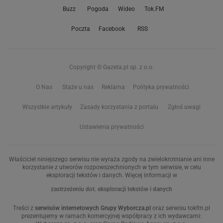
Buzz
Pogoda
Wideo
Tok.FM
Poczta
Facebook
RSS
Copyright © Gazeta.pl sp. z o.o.
O Nas
Staże u nas
Reklama
Polityka prywatności
Wszystkie artykuły
Zasady korzystania z portalu
Zgłoś uwagi
Ustawienia prywatności
Właściciel niniejszego serwisu nie wyraża zgody na zwielokrotnianie ani inne
korzystanie z utworów rozpowszechnionych w tym serwisie, w celu
eksploracji tekstów i danych. Więcej informacji w
zastrzeżeniu dot. eksploracji tekstów i danych
Treści z
serwisów internetowych Grupy Wyborcza.pl
oraz serwisu tokfm.pl
prezentujemy w ramach komercyjnej współpracy z ich wydawcami: