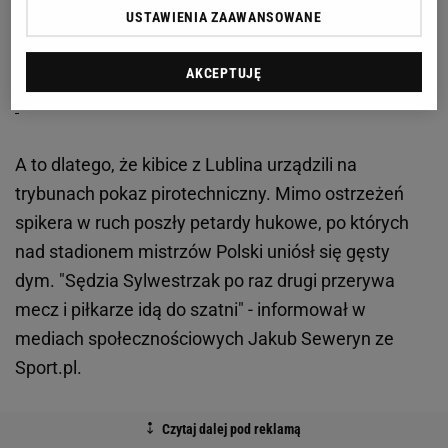
pierwsza połowa nie zakończyła się zgodnie z
USTAWIENIA ZAAWANSOWANE
planowanym czasem.
AKCEPTUJĘ
A to dlatego, że kibice z Lublina urządzili na
trybunach pokaz pirotechniczny. Mimo ostrzeżeń
spikera w ruch poszły petardy hukowe, po których
nad stadionem mistrzów Polski uniósł się gęsty
dym. "Sędzia Sylwestrzak po raz drugi przerywa
mecz i piłkarze idą do szatni" - informował w
mediach społecznościowych Jakub Seweryn ze
Sport.pl.