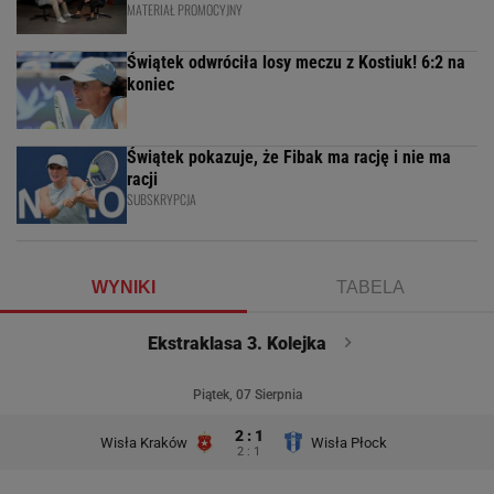
MATERIAŁ PROMOCYJNY
Świątek odwróciła losy meczu z Kostiuk! 6:2 na
koniec
Świątek pokazuje, że Fibak ma rację i nie ma
racji
SUBSKRYPCJA
WYNIKI
TABELA
Ekstraklasa 3. Kolejka
Piątek, 07 Sierpnia
2 : 1
Wisła Kraków
Wisła Płock
2 : 1