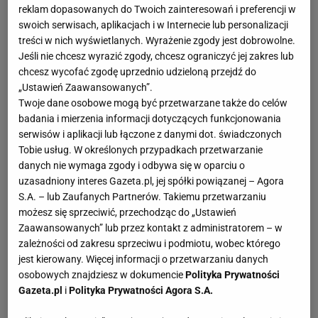
reklam dopasowanych do Twoich zainteresowań i preferencji w
swoich serwisach, aplikacjach i w Internecie lub personalizacji
treści w nich wyświetlanych. Wyrażenie zgody jest dobrowolne.
Jeśli nie chcesz wyrazić zgody, chcesz ograniczyć jej zakres lub
chcesz wycofać zgodę uprzednio udzieloną przejdź do
„Ustawień Zaawansowanych”.
Twoje dane osobowe mogą być przetwarzane także do celów
badania i mierzenia informacji dotyczących funkcjonowania
serwisów i aplikacji lub łączone z danymi dot. świadczonych
Tobie usług. W określonych przypadkach przetwarzanie
danych nie wymaga zgody i odbywa się w oparciu o
uzasadniony interes Gazeta.pl, jej spółki powiązanej – Agora
S.A. – lub Zaufanych Partnerów. Takiemu przetwarzaniu
możesz się sprzeciwić, przechodząc do „Ustawień
Zaawansowanych” lub przez kontakt z administratorem – w
zależności od zakresu sprzeciwu i podmiotu, wobec którego
jest kierowany. Więcej informacji o przetwarzaniu danych
osobowych znajdziesz w dokumencie
Polityka Prywatności
Gazeta.pl
i
Polityka Prywatności Agora S.A.