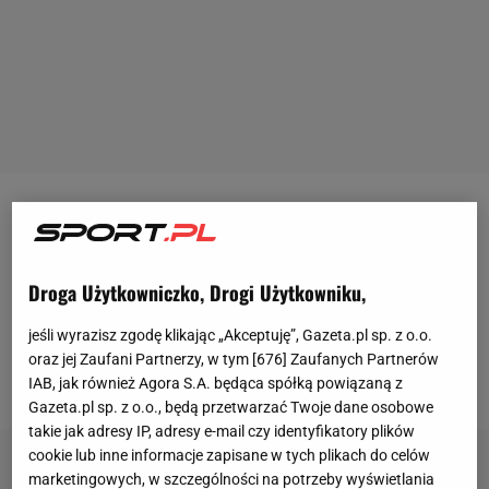
Po wyjazdowej wygranej z TSC w play-offach Ligi
Konferencji Europy Jagiellonia Białystok wróciła na
krajowe podwórko. W ramach 21.
serii
gier
mierzy
Droga Użytkowniczko, Drogi Użytkowniku,
się z
Motorem Lublin
. W obecnej części sezonu
jeśli wyrazisz zgodę klikając „Akceptuję”, Gazeta.pl sp. z o.o.
każde punkty są na wagę złota w kontekście walki o
oraz jej Zaufani Partnerzy, w tym [
676
] Zaufanych Partnerów
mistrzostwo.
IAB, jak również Agora S.A. będąca spółką powiązaną z
Gazeta.pl sp. z o.o., będą przetwarzać Twoje dane osobowe
takie jak adresy IP, adresy e-mail czy identyfikatory plików
cookie lub inne informacje zapisane w tych plikach do celów
marketingowych, w szczególności na potrzeby wyświetlania