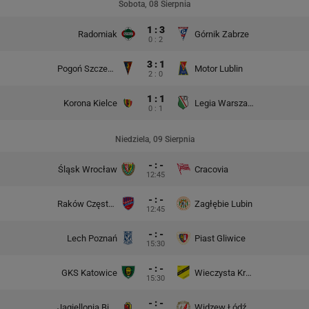
Sobota, 08 Sierpnia
1 : 3
Radomiak
Górnik Zabrze
0 : 2
3 : 1
Pogoń Szczecin
Motor Lublin
2 : 0
1 : 1
Korona Kielce
Legia Warszawa
0 : 1
Niedziela, 09 Sierpnia
- : -
Śląsk Wrocław
Cracovia
12:45
- : -
Raków Częstochowa
Zagłębie Lubin
12:45
- : -
Lech Poznań
Piast Gliwice
15:30
- : -
GKS Katowice
Wieczysta Kraków
15:30
- : -
Jagiellonia Białystok
Widzew Łódź