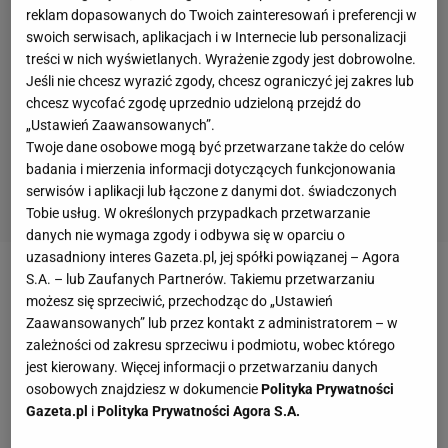
reklam dopasowanych do Twoich zainteresowań i preferencji w
swoich serwisach, aplikacjach i w Internecie lub personalizacji
treści w nich wyświetlanych. Wyrażenie zgody jest dobrowolne.
Jeśli nie chcesz wyrazić zgody, chcesz ograniczyć jej zakres lub
chcesz wycofać zgodę uprzednio udzieloną przejdź do
„Ustawień Zaawansowanych”.
Twoje dane osobowe mogą być przetwarzane także do celów
badania i mierzenia informacji dotyczących funkcjonowania
serwisów i aplikacji lub łączone z danymi dot. świadczonych
Tobie usług. W określonych przypadkach przetwarzanie
danych nie wymaga zgody i odbywa się w oparciu o
uzasadniony interes Gazeta.pl, jej spółki powiązanej – Agora
S.A. – lub Zaufanych Partnerów. Takiemu przetwarzaniu
Zobacz wideo
Kuriozalne pytanie do
możesz się sprzeciwić, przechodząc do „Ustawień
Lewandowskiego na konferencji. Nie mógł uwierzyć
Zaawansowanych” lub przez kontakt z administratorem – w
zależności od zakresu sprzeciwu i podmiotu, wobec którego
jest kierowany. Więcej informacji o przetwarzaniu danych
Hitowy ruch na ławce trenerskiej w ekstraklasie
osobowych znajdziesz w dokumencie
Polityka Prywatności
Gazeta.pl
i
Polityka Prywatności Agora S.A.
Wydaje się zatem, że pozycja trenera Jacka