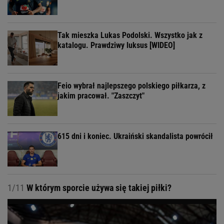
Tak mieszka Lukas Podolski. Wszystko jak z
katalogu. Prawdziwy luksus [WIDEO]
Feio wybrał najlepszego polskiego piłkarza, z
jakim pracował. "Zaszczyt"
615 dni i koniec. Ukraiński skandalista powrócił
1/11
W którym sporcie używa się takiej piłki?