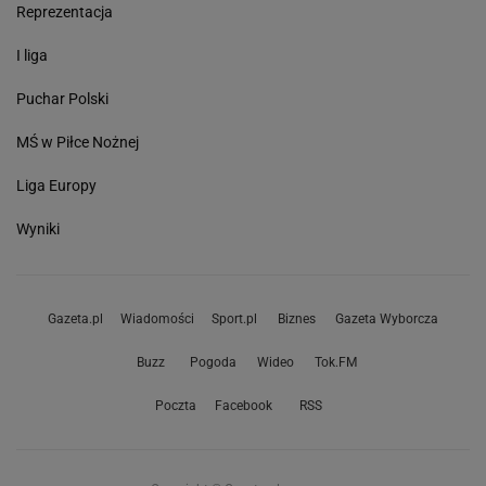
Reprezentacja
I liga
Puchar Polski
MŚ w Piłce Nożnej
Liga Europy
Wyniki
Gazeta.pl
Wiadomości
Sport.pl
Biznes
Gazeta Wyborcza
Buzz
Pogoda
Wideo
Tok.FM
Poczta
Facebook
RSS