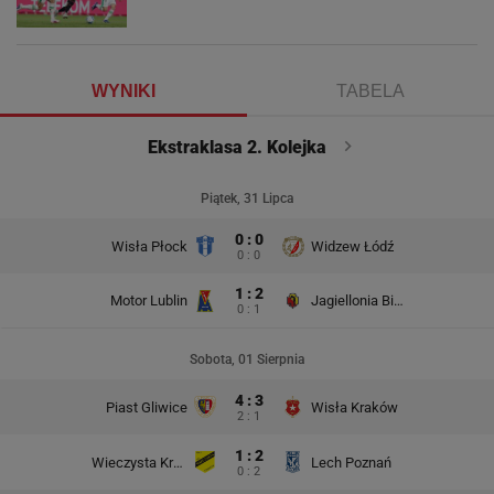
WYNIKI
TABELA
Ekstraklasa 2. Kolejka
Piątek, 31 Lipca
0 : 0
Wisła Płock
Widzew Łódź
0 : 0
1 : 2
Motor Lublin
Jagiellonia Białystok
0 : 1
Sobota, 01 Sierpnia
4 : 3
Piast Gliwice
Wisła Kraków
2 : 1
1 : 2
Wieczysta Kraków
Lech Poznań
0 : 2