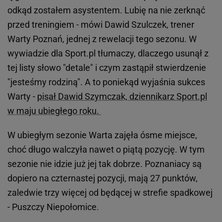
odkąd zostałem asystentem. Lubię na nie zerknąć
przed treningiem - mówi Dawid Szulczek, trener
Warty Poznań, jednej z rewelacji tego sezonu. W
wywiadzie dla Sport.pl tłumaczy, dlaczego usunął z
tej listy słowo "detale" i czym zastąpił stwierdzenie
"jesteśmy rodziną". A to poniekąd wyjaśnia sukces
Warty -
pisał Dawid Szymczak, dziennikarz Sport.pl
w maju ubiegłego roku.
W ubiegłym sezonie Warta zajęła ósme miejsce,
choć długo walczyła nawet o piątą pozycję. W tym
sezonie nie idzie już jej tak dobrze. Poznaniacy są
dopiero na czternastej pozycji, mają 27 punktów,
zaledwie trzy więcej od będącej w strefie spadkowej
- Puszczy Niepołomice.