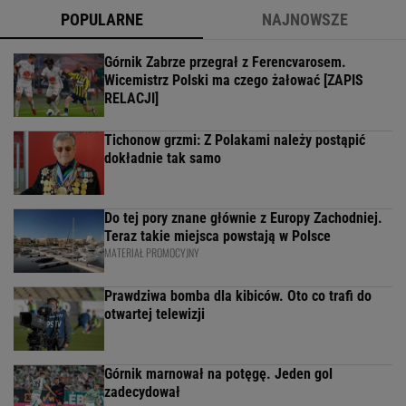
POPULARNE
NAJNOWSZE
Górnik Zabrze przegrał z Ferencvarosem.
Wicemistrz Polski ma czego żałować [ZAPIS
RELACJI]
Tichonow grzmi: Z Polakami należy postąpić
dokładnie tak samo
Do tej pory znane głównie z Europy Zachodniej.
Teraz takie miejsca powstają w Polsce
MATERIAŁ PROMOCYJNY
Prawdziwa bomba dla kibiców. Oto co trafi do
otwartej telewizji
Górnik marnował na potęgę. Jeden gol
zadecydował