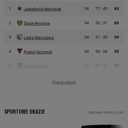
1
34
77 : 45
63
Jagiellonia Białystok
2
34
50 : 31
63
Śląsk Wrocław
3
34
51 : 39
59
Legia Warszawa
4
34
59 : 38
55
Pogoń Szczecin
5
34
47 : 41
53
Lech Poznań
Pokaż więcej