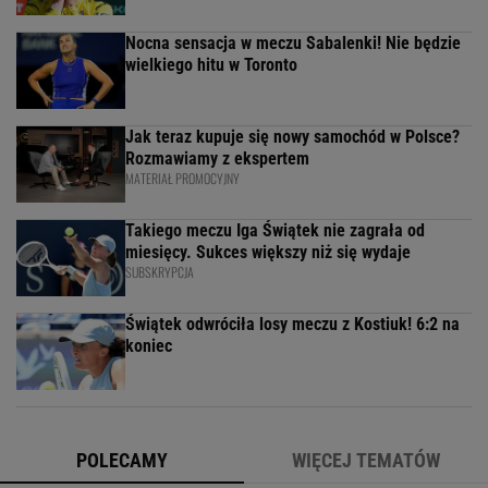
Nocna sensacja w meczu Sabalenki! Nie będzie
wielkiego hitu w Toronto
Jak teraz kupuje się nowy samochód w Polsce?
Rozmawiamy z ekspertem
MATERIAŁ PROMOCYJNY
Takiego meczu Iga Świątek nie zagrała od
miesięcy. Sukces większy niż się wydaje
SUBSKRYPCJA
Świątek odwróciła losy meczu z Kostiuk! 6:2 na
koniec
POLECAMY
WIĘCEJ TEMATÓW