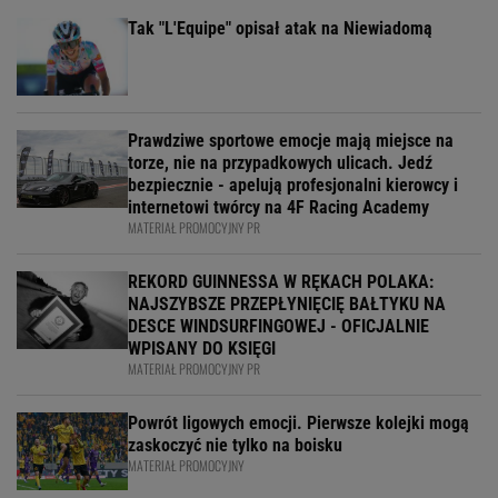
Tak "L'Equipe" opisał atak na Niewiadomą
Prawdziwe sportowe emocje mają miejsce na
torze, nie na przypadkowych ulicach. Jedź
bezpiecznie - apelują profesjonalni kierowcy i
internetowi twórcy na 4F Racing Academy
MATERIAŁ PROMOCYJNY PR
REKORD GUINNESSA W RĘKACH POLAKA:
NAJSZYBSZE PRZEPŁYNIĘCIĘ BAŁTYKU NA
DESCE WINDSURFINGOWEJ - OFICJALNIE
WPISANY DO KSIĘGI
MATERIAŁ PROMOCYJNY PR
Powrót ligowych emocji. Pierwsze kolejki mogą
zaskoczyć nie tylko na boisku
MATERIAŁ PROMOCYJNY