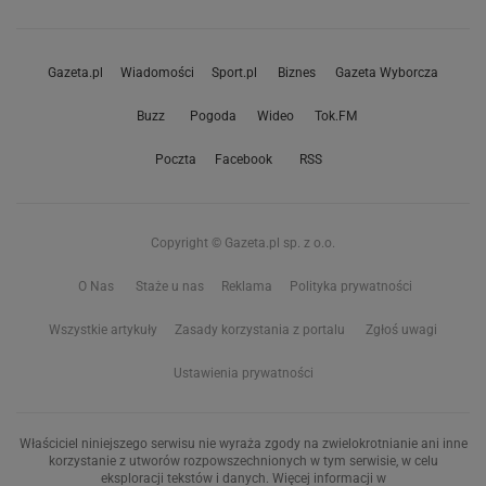
Gazeta.pl
Wiadomości
Sport.pl
Biznes
Gazeta Wyborcza
Buzz
Pogoda
Wideo
Tok.FM
Poczta
Facebook
RSS
Copyright © Gazeta.pl sp. z o.o.
O Nas
Staże u nas
Reklama
Polityka prywatności
Wszystkie artykuły
Zasady korzystania z portalu
Zgłoś uwagi
Ustawienia prywatności
Właściciel niniejszego serwisu nie wyraża zgody na zwielokrotnianie ani inne
korzystanie z utworów rozpowszechnionych w tym serwisie, w celu
eksploracji tekstów i danych. Więcej informacji w