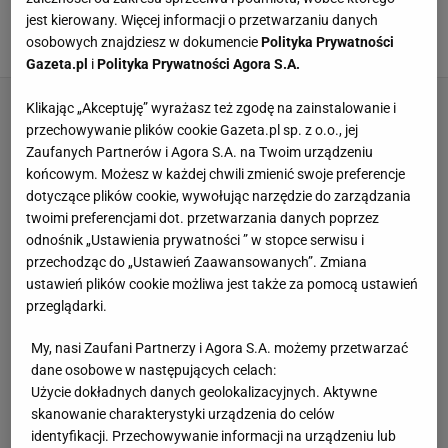
pieniądze, teraz odchodzi z ekstraklasy.
jest kierowany. Więcej informacji o przetwarzaniu danych
Totalny niewypał
osobowych znajdziesz w dokumencie
Polityka Prywatności
18 LUTEGO 2020, 08:44
DW, Jagiellonia Białystok,
Gazeta.pl
i
Polityka Prywatności Agora S.A.
Klikając „Akceptuję” wyrażasz też zgodę na zainstalowanie i
przechowywanie plików cookie Gazeta.pl sp. z o.o., jej
Zaufanych Partnerów i Agora S.A. na Twoim urządzeniu
końcowym. Możesz w każdej chwili zmienić swoje preferencje
dotyczące plików cookie, wywołując narzędzie do zarządzania
twoimi preferencjami dot. przetwarzania danych poprzez
odnośnik „Ustawienia prywatności ” w stopce serwisu i
przechodząc do „Ustawień Zaawansowanych”. Zmiana
ustawień plików cookie możliwa jest także za pomocą ustawień
przeglądarki.
My, nasi Zaufani Partnerzy i Agora S.A. możemy przetwarzać
dane osobowe w następujących celach:
Użycie dokładnych danych geolokalizacyjnych. Aktywne
skanowanie charakterystyki urządzenia do celów
identyfikacji. Przechowywanie informacji na urządzeniu lub