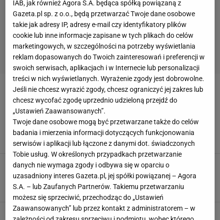
IAB, jak również Agora S.A. będąca spółką powiązaną z
Gazeta.pl sp. z o.o., będą przetwarzać Twoje dane osobowe
takie jak adresy IP, adresy e-mail czy identyfikatory plików
cookie lub inne informacje zapisane w tych plikach do celów
marketingowych, w szczególności na potrzeby wyświetlania
reklam dopasowanych do Twoich zainteresowań i preferencji w
swoich serwisach, aplikacjach i w Internecie lub personalizacji
treści w nich wyświetlanych. Wyrażenie zgody jest dobrowolne.
Jeśli nie chcesz wyrazić zgody, chcesz ograniczyć jej zakres lub
OGNJEN MUDRINSKI
chcesz wycofać zgodę uprzednio udzieloną przejdź do
„Ustawień Zaawansowanych”.
Niewypał transferowy z ekstraklasy został
Twoje dane osobowe mogą być przetwarzane także do celów
królem strzelców w Słowenii
badania i mierzenia informacji dotyczących funkcjonowania
23 MAJA 2022, 06:00
Mateusz Król,
serwisów i aplikacji lub łączone z danymi dot. świadczonych
Tobie usług. W określonych przypadkach przetwarzanie
Miał być gwiazdą ekstraklasy, a był totalnym
danych nie wymaga zgody i odbywa się w oparciu o
niewypałem. Teraz błyszczy
uzasadniony interes Gazeta.pl, jej spółki powiązanej – Agora
S.A. – lub Zaufanych Partnerów. Takiemu przetwarzaniu
6 MARCA 2022, 12:19
Sebastian Kowalski,
możesz się sprzeciwić, przechodząc do „Ustawień
Zaawansowanych” lub przez kontakt z administratorem – w
Miał być gwiazdą, kosztował rekordowe
zależności od zakresu sprzeciwu i podmiotu, wobec którego