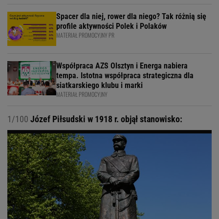
Spacer dla niej, rower dla niego? Tak różnią się
profile aktywności Polek i Polaków
MATERIAŁ PROMOCYJNY PR
Współpraca AZS Olsztyn i Energa nabiera
tempa. Istotna współpraca strategiczna dla
siatkarskiego klubu i marki
MATERIAŁ PROMOCYJNY
1/100
Józef Piłsudski w 1918 r. objął stanowisko: