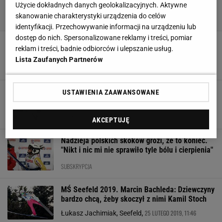
Użycie dokładnych danych geolokalizacyjnych. Aktywne
skanowanie charakterystyki urządzenia do celów
identyfikacji. Przechowywanie informacji na urządzeniu lub
dostęp do nich. Spersonalizowane reklamy i treści, pomiar
Ma 19 lat i zawiesza karierę! Trener polskiej
reklam i treści, badnie odbiorców i ulepszanie usług.
kadry potwierdza zaskakujące wieści
Lista Zaufanych Partnerów
20 LUTEGO 2025, 17:52
Bartosz Królikowski,
Znamy nowego selekcjonera polskich skoczkiń.
USTAWIENIA ZAAWANSOWANE
PZN oficjalnie ogłasza
25 KWIETNIA 2024, 22:11
Błażej Winter,
AKCEPTUJĘ
Nadzieja polskich skoków grozi, że to koniec.
"Nikt i nic mi nie sprawiło tyle bólu i cierpienia"
SUBSKRYPCJA
MŚ Seefeld 2019. Marcin Bachleda: Dziewczyny
bardzo chcą, żeby skoczył z nimi Kamil Stoch
25 LUTEGO 2019, 11:46
Łukasz Jachimiak, Seefeld,