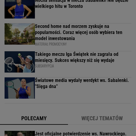
Nocna sensacja w meczu Sabalenki! Nie będzie
wielkiego hitu w Toronto
Second home nad morzem zyskuje na
popularności. Coraz więcej osób wybiera ten
model inwestowania
MATERIAŁ PROMOCYJNY
Takiego meczu Iga Świątek nie zagrała od
miesięcy. Sukces większy niż się wydaje
SUBSKRYPCJA
Światowe media wydały werdykt ws. Sabalenki.
"Sięga dna"
POLECAMY
WIĘCEJ TEMATÓW
Jest oficjalne potwierdzenie ws. Nawrockiego.