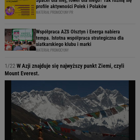
Spacer dla niej, rower dla niego? Tak różnią się
profile aktywności Polek i Polaków
MATERIAŁ PROMOCYJNY PR
Współpraca AZS Olsztyn i Energa nabiera
tempa. Istotna współpraca strategiczna dla
siatkarskiego klubu i marki
MATERIAŁ PROMOCYJNY
1/22
W Azji znajduje się najwyższy punkt Ziemi, czyli
Mount Everest.