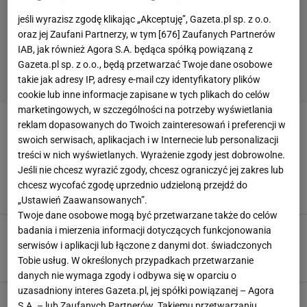
jeśli wyrazisz zgodę klikając „Akceptuję”, Gazeta.pl sp. z o.o.
oraz jej Zaufani Partnerzy, w tym [
676
] Zaufanych Partnerów
IAB, jak również Agora S.A. będąca spółką powiązaną z
Gazeta.pl sp. z o.o., będą przetwarzać Twoje dane osobowe
takie jak adresy IP, adresy e-mail czy identyfikatory plików
cookie lub inne informacje zapisane w tych plikach do celów
marketingowych, w szczególności na potrzeby wyświetlania
reklam dopasowanych do Twoich zainteresowań i preferencji w
MARCIN BACHLEDA
swoich serwisach, aplikacjach i w Internecie lub personalizacji
treści w nich wyświetlanych. Wyrażenie zgody jest dobrowolne.
Był wyszydzanym skoczkiem. Teraz
Jeśli nie chcesz wyrazić zgody, chcesz ograniczyć jej zakres lub
Polak przeżywa piękne chwile
chcesz wycofać zgodę uprzednio udzieloną przejdź do
SUBSKRYPCJA
„Ustawień Zaawansowanych”.
Twoje dane osobowe mogą być przetwarzane także do celów
Polskie skoki czekały na to 12 lat!
badania i mierzenia informacji dotyczących funkcjonowania
Nagle rekord i historyczny konkurs
serwisów i aplikacji lub łączone z danymi dot. świadczonych
Tobie usług. W określonych przypadkach przetwarzanie
SUBSKRYPCJA
danych nie wymaga zgody i odbywa się w oparciu o
uzasadniony interes Gazeta.pl, jej spółki powiązanej – Agora
Maciusiak zdecydował. To oni wystąpią
S.A. – lub Zaufanych Partnerów. Takiemu przetwarzaniu