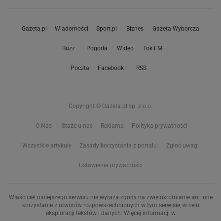
Gazeta.pl
Wiadomości
Sport.pl
Biznes
Gazeta Wyborcza
Buzz
Pogoda
Wideo
Tok.FM
Poczta
Facebook
RSS
Copyright © Gazeta.pl sp. z o.o.
O Nas
Staże u nas
Reklama
Polityka prywatności
Wszystkie artykuły
Zasady korzystania z portalu
Zgłoś uwagi
Ustawienia prywatności
Właściciel niniejszego serwisu nie wyraża zgody na zwielokrotnianie ani inne
korzystanie z utworów rozpowszechnionych w tym serwisie, w celu
eksploracji tekstów i danych. Więcej informacji w