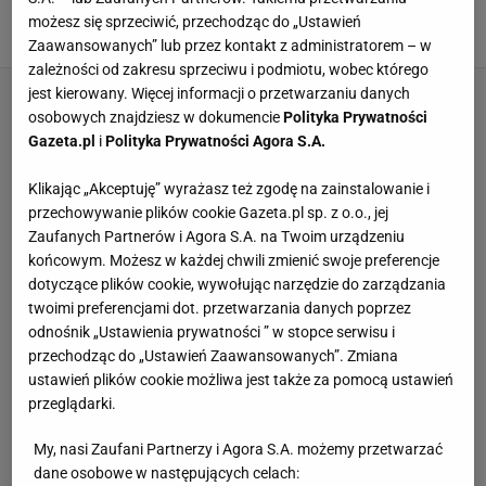
podczas PŚ w Wiśle. Aż 10 nazwisk
możesz się sprzeciwić, przechodząc do „Ustawień
2 GRUDNIA 2025, 15:51
Hubert Rybkowski,
Zaawansowanych” lub przez kontakt z administratorem – w
zależności od zakresu sprzeciwu i podmiotu, wobec którego
jest kierowany. Więcej informacji o przetwarzaniu danych
osobowych znajdziesz w dokumencie
Polityka Prywatności
Gazeta.pl
i
Polityka Prywatności Agora S.A.
Klikając „Akceptuję” wyrażasz też zgodę na zainstalowanie i
przechowywanie plików cookie Gazeta.pl sp. z o.o., jej
Zaufanych Partnerów i Agora S.A. na Twoim urządzeniu
końcowym. Możesz w każdej chwili zmienić swoje preferencje
dotyczące plików cookie, wywołując narzędzie do zarządzania
twoimi preferencjami dot. przetwarzania danych poprzez
odnośnik „Ustawienia prywatności ” w stopce serwisu i
przechodząc do „Ustawień Zaawansowanych”. Zmiana
ustawień plików cookie możliwa jest także za pomocą ustawień
przeglądarki.
My, nasi Zaufani Partnerzy i Agora S.A. możemy przetwarzać
dane osobowe w następujących celach: