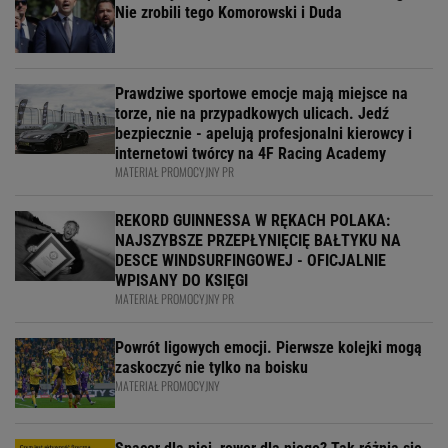
Nie zrobili tego Komorowski i Duda
Prawdziwe sportowe emocje mają miejsce na
torze, nie na przypadkowych ulicach. Jedź
bezpiecznie - apelują profesjonalni kierowcy i
internetowi twórcy na 4F Racing Academy
MATERIAŁ PROMOCYJNY PR
REKORD GUINNESSA W RĘKACH POLAKA:
NAJSZYBSZE PRZEPŁYNIĘCIĘ BAŁTYKU NA
DESCE WINDSURFINGOWEJ - OFICJALNIE
WPISANY DO KSIĘGI
MATERIAŁ PROMOCYJNY PR
Powrót ligowych emocji. Pierwsze kolejki mogą
zaskoczyć nie tylko na boisku
MATERIAŁ PROMOCYJNY