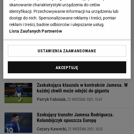
skanowanie charakterystyki urządzenia do celów
identyfikacji. Przechowywanie informacji na urządzeniu lub
dostęp do nich. Spersonalizowane reklamy i treści, pomiar
reklam i treści, badnie odbiorców i ulepszanie usług.
Lista Zaufanych Partnerów
USTAWIENIA ZAAWANSOWANE
James Rodriguez uratował życie rywalowi! Co
za reakcja. "Bohater"
AKCEPTUJĘ
13 STYCZNIA 2022, 10:42
Sebastian Kowalski,
Zaskakująca klauzula w kontrakcie Jamesa. W
każdej chwili może odejść do giganta
23 WRZEŚNIA 2021, 15:42
Patryk Fabisiak,
Szokujący transfer Jamesa Rodrigueza.
Kolumbijczyk opuszcza Europę
22 WRZEŚNIA 2021, 18:32
Cezary Kawecki,