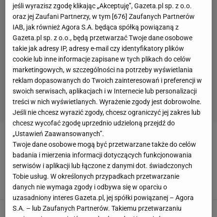
jeśli wyrazisz zgodę klikając „Akceptuję”, Gazeta.pl sp. z o.o.
oraz jej Zaufani Partnerzy, w tym [
676
] Zaufanych Partnerów
IAB, jak również Agora S.A. będąca spółką powiązaną z
Gazeta.pl sp. z o.o., będą przetwarzać Twoje dane osobowe
takie jak adresy IP, adresy e-mail czy identyfikatory plików
cookie lub inne informacje zapisane w tych plikach do celów
marketingowych, w szczególności na potrzeby wyświetlania
reklam dopasowanych do Twoich zainteresowań i preferencji w
swoich serwisach, aplikacjach i w Internecie lub personalizacji
treści w nich wyświetlanych. Wyrażenie zgody jest dobrowolne.
Jeśli nie chcesz wyrazić zgody, chcesz ograniczyć jej zakres lub
chcesz wycofać zgodę uprzednio udzieloną przejdź do
„Ustawień Zaawansowanych”.
AL-RAYYAN
Twoje dane osobowe mogą być przetwarzane także do celów
badania i mierzenia informacji dotyczących funkcjonowania
Polski klub dominuje na KMŚ. Absolutna
serwisów i aplikacji lub łączone z danymi dot. świadczonych
demolka. 25:14 na koniec
Tobie usług. W określonych przypadkach przetwarzanie
17 GRUDNIA 2025, 23:07
Błażej Winter,
danych nie wymaga zgody i odbywa się w oparciu o
uzasadniony interes Gazeta.pl, jej spółki powiązanej – Agora
S.A. – lub Zaufanych Partnerów. Takiemu przetwarzaniu
Gwiazdor przeżył koszmar w Katarze. Wbił też