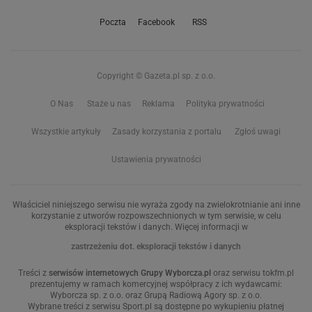
Poczta
Facebook
RSS
Copyright © Gazeta.pl sp. z o.o.
O Nas
Staże u nas
Reklama
Polityka prywatności
Wszystkie artykuły
Zasady korzystania z portalu
Zgłoś uwagi
Ustawienia prywatności
Właściciel niniejszego serwisu nie wyraża zgody na zwielokrotnianie ani inne
korzystanie z utworów rozpowszechnionych w tym serwisie, w celu
eksploracji tekstów i danych. Więcej informacji w
zastrzeżeniu dot. eksploracji tekstów i danych
Treści z
serwisów internetowych Grupy Wyborcza.pl
oraz serwisu tokfm.pl
prezentujemy w ramach komercyjnej współpracy z ich wydawcami:
Wyborcza sp. z o.o. oraz Grupą Radiową Agory sp. z o.o.
Wybrane treści z serwisu Sport.pl są dostępne po wykupieniu płatnej