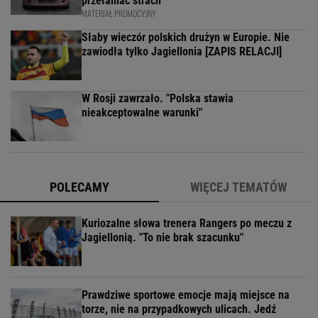
przełamać strach
MATERIAŁ PROMOCYJNY
Słaby wieczór polskich drużyn w Europie. Nie
zawiodła tylko Jagiellonia [ZAPIS RELACJI]
W Rosji zawrzało. "Polska stawia
nieakceptowalne warunki"
POLECAMY
WIĘCEJ TEMATÓW
Kuriozalne słowa trenera Rangers po meczu z
Jagiellonią. "To nie brak szacunku"
Prawdziwe sportowe emocje mają miejsce na
torze, nie na przypadkowych ulicach. Jedź