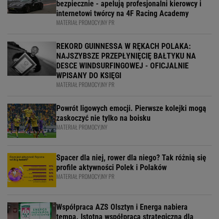
bezpiecznie - apelują profesjonalni kierowcy i
internetowi twórcy na 4F Racing Academy
MATERIAŁ PROMOCYJNY PR
REKORD GUINNESSA W RĘKACH POLAKA:
NAJSZYBSZE PRZEPŁYNIĘCIĘ BAŁTYKU NA
DESCE WINDSURFINGOWEJ - OFICJALNIE
WPISANY DO KSIĘGI
MATERIAŁ PROMOCYJNY PR
Powrót ligowych emocji. Pierwsze kolejki mogą
zaskoczyć nie tylko na boisku
MATERIAŁ PROMOCYJNY
Spacer dla niej, rower dla niego? Tak różnią się
profile aktywności Polek i Polaków
MATERIAŁ PROMOCYJNY PR
Współpraca AZS Olsztyn i Energa nabiera
tempa. Istotna współpraca strategiczna dla