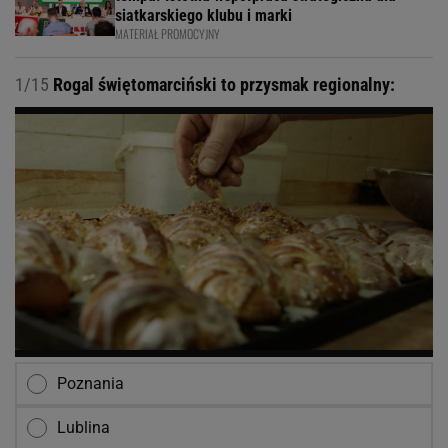
siatkarskiego klubu i marki
MATERIAŁ PROMOCYJNY
1/15
Rogal świętomarciński to przysmak regionalny:
Poznania
Lublina