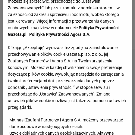
możesz się sprzeciwić, przechodząc do „Ustawień
szpilę Niemcom
Zaawansowanych” lub przez kontakt z administratorem – w
28 GRUDNIA 2023, 19:32
Michał Salamucha,
zależności od zakresu sprzeciwu i podmiotu, wobec którego
jest kierowany. Więcej informacji o przetwarzaniu danych
James Rodriguez chce odejść z klubu po
osobowych znajdziesz w dokumencie
Polityka Prywatności
niecałym roku. Ucieczka z Kataru
Gazeta.pl
i
Polityka Prywatności Agora S.A.
28 KWIETNIA 2022, 09:56
Cezary Kawecki,
Klikając „Akceptuję” wyrażasz też zgodę na zainstalowanie i
przechowywanie plików cookie Gazeta.pl sp. z o.o., jej
Zaufanych Partnerów i Agora S.A. na Twoim urządzeniu
końcowym. Możesz w każdej chwili zmienić swoje preferencje
dotyczące plików cookie, wywołując narzędzie do zarządzania
twoimi preferencjami dot. przetwarzania danych poprzez
odnośnik „Ustawienia prywatności ” w stopce serwisu i
przechodząc do „Ustawień Zaawansowanych”. Zmiana
ustawień plików cookie możliwa jest także za pomocą ustawień
przeglądarki.
My, nasi Zaufani Partnerzy i Agora S.A. możemy przetwarzać
dane osobowe w następujących celach:
Użycie dokładnych danych geolokalizacyjnych. Aktywne