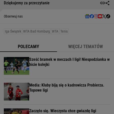
Dziękujemy za przeczytanie
Obserwuj nas
Iga Świątek
WTA Bad Homburg
WTA
Tenis
POLECAMY
WIĘCEJ TEMATÓW
Sześć bramek w meczach I ligi! Niespodzianka w
hicie kolejki
Media: Kluby biją się o kadrowicza Probierza.
Topowe ligi
Zaczęło się. Wieczysta chce gwiazdę ligi