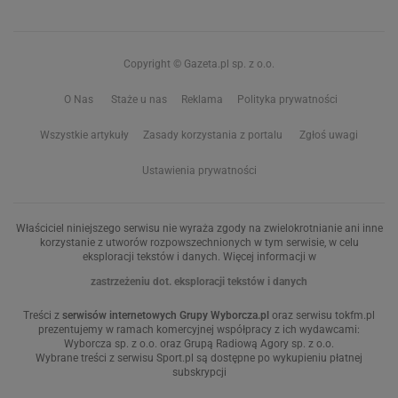
Copyright © Gazeta.pl sp. z o.o.
O Nas
Staże u nas
Reklama
Polityka prywatności
Wszystkie artykuły
Zasady korzystania z portalu
Zgłoś uwagi
Ustawienia prywatności
Właściciel niniejszego serwisu nie wyraża zgody na zwielokrotnianie ani inne
korzystanie z utworów rozpowszechnionych w tym serwisie, w celu
eksploracji tekstów i danych. Więcej informacji w
zastrzeżeniu dot. eksploracji tekstów i danych
Treści z
serwisów internetowych Grupy Wyborcza.pl
oraz serwisu tokfm.pl
prezentujemy w ramach komercyjnej współpracy z ich wydawcami:
Wyborcza sp. z o.o. oraz Grupą Radiową Agory sp. z o.o.
Wybrane treści z serwisu Sport.pl są dostępne po wykupieniu płatnej
subskrypcji