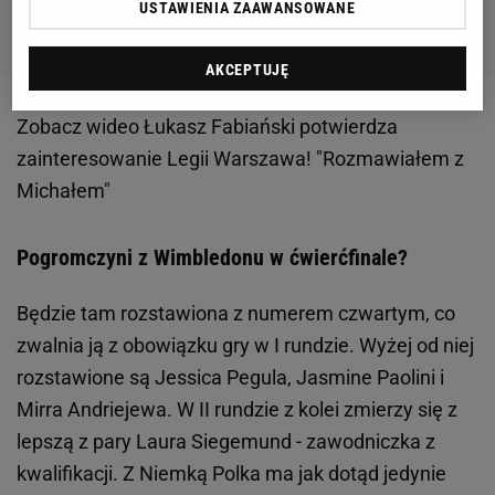
USTAWIENIA ZAAWANSOWANE
AKCEPTUJĘ
Zobacz wideo
Łukasz Fabiański potwierdza
zainteresowanie Legii Warszawa! "Rozmawiałem z
Michałem"
Pogromczyni z Wimbledonu w ćwierćfinale?
Będzie tam rozstawiona z numerem czwartym, co
zwalnia ją z obowiązku gry w I rundzie. Wyżej od niej
rozstawione są Jessica Pegula, Jasmine Paolini i
Mirra Andriejewa. W II rundzie z kolei zmierzy się z
lepszą z pary Laura Siegemund - zawodniczka z
kwalifikacji. Z Niemką Polka ma jak dotąd jedynie