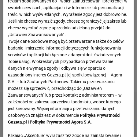
reklam dopasowanych do Twoich zainteresowań i preferencji w
Świątek przenosi się na trawę. Trawę, która nawet w
swoich serwisach, aplikacjach i w Internecie lub personalizacji
treści w nich wyświetlanych. Wyrażenie zgody jest dobrowolne.
najlepszych dniach Polki nie była jej przyjaciółką.
Jeśli nie chcesz wyrazić zgody, chcesz ograniczyć jej zakres lub
Tylko na tej nawierzchni nasza reprezentantka nie
chcesz wycofać zgodę uprzednio udzieloną przejdź do
wygrała jeszcze turnieju wielkoszlemowego. Nie
„Ustawień Zaawansowanych”.
Twoje dane osobowe mogą być przetwarzane także do celów
była nawet w pół
finale
. Choć wiele najlepszych
badania i mierzenia informacji dotyczących funkcjonowania
zawodniczek takich jak
Aryna Sabalenka
czy
Coco
serwisów i aplikacji lub łączone z danymi dot. świadczonych
Gauff
wybrało Berlin na przetarcie przed
Tobie usług. W określonych przypadkach przetwarzanie
danych nie wymaga zgody i odbywa się w oparciu o
Wimbledonem, Świątek zdecydowała się na Bad
uzasadniony interes Gazeta.pl, jej spółki powiązanej – Agora
Homburg.
S.A. – lub Zaufanych Partnerów. Takiemu przetwarzaniu
możesz się sprzeciwić, przechodząc do „Ustawień
Zaawansowanych” lub przez kontakt z administratorem – w
zależności od zakresu sprzeciwu i podmiotu, wobec którego
jest kierowany. Więcej informacji o przetwarzaniu danych
osobowych znajdziesz w dokumencie
Polityka Prywatności
Gazeta.pl
i
Polityka Prywatności Agora S.A.
Klikając „Akceptuję” wyrażasz też zgodę na zainstalowanie i