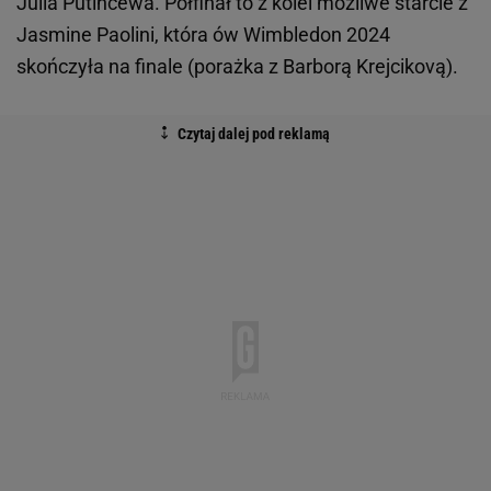
Julia Putincewa. Półfinał to z kolei możliwe starcie z
Jasmine Paolini, która ów Wimbledon 2024
skończyła na finale (porażka z Barborą Krejcikovą).