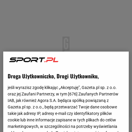
Droga Użytkowniczko, Drogi Użytkowniku,
jeśli wyrazisz zgodę klikając „Akceptuję”, Gazeta.pl sp. z o.o.
oraz jej Zaufani Partnerzy, w tym [
676
] Zaufanych Partnerów
IAB, jak również Agora S.A. będąca spółką powiązaną z
Gazeta.pl sp. z o.o., będą przetwarzać Twoje dane osobowe
takie jak adresy IP, adresy e-mail czy identyfikatory plików
cookie lub inne informacje zapisane w tych plikach do celów
marketingowych, w szczególności na potrzeby wyświetlania
Po pozbawionym trofeów sezonie gry na mączce Iga