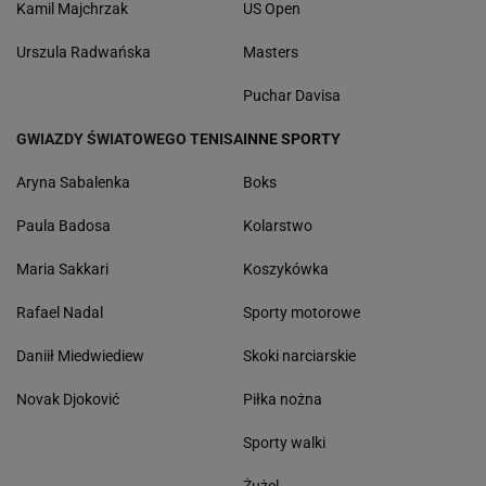
Kamil Majchrzak
US Open
Urszula Radwańska
Masters
Puchar Davisa
GWIAZDY ŚWIATOWEGO TENISA
INNE SPORTY
Aryna Sabalenka
Boks
Paula Badosa
Kolarstwo
Maria Sakkari
Koszykówka
Rafael Nadal
Sporty motorowe
Daniił Miedwiediew
Skoki narciarskie
Novak Djoković
Piłka nożna
Sporty walki
Żużel