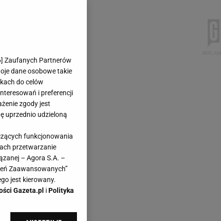
6
] Zaufanych Partnerów
woje dane osobowe takie
likach do celów
teresowań i preferencji
ażenie zgody jest
dę uprzednio udzieloną
yczących funkcjonowania
kach przetwarzanie
ązanej – Agora S.A. –
awień Zaawansowanych”
go jest kierowany.
ości Gazeta.pl
i
Polityka