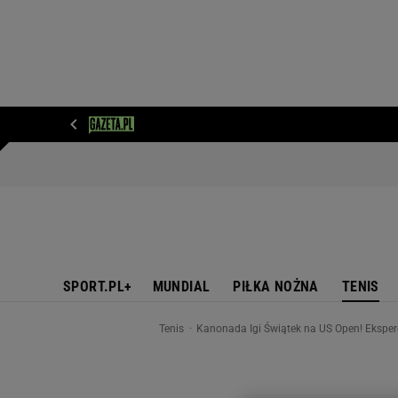
WIADOMOŚCI
NEXT
SPORT
PLOTEK
D
SPORT.PL+
MUNDIAL
PIŁKA NOŻNA
TENIS
Tenis
Kanonada Igi Świątek na US Open! Eksper