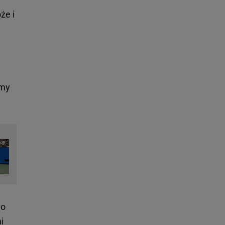
że i
emy
do
i