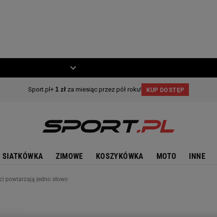
ZIECKO
MOTO
SIATKÓWKA
ZIMOWE
KOSZYKÓWKA
MOTO
INNE
ci powtarzają jedno słowo