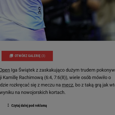
OTWÓRZ GALERIĘ
(3)
Open
Iga Świątek z zaskakująco dużym trudem pokonyw
ji Kamillę Rachimową (6:4, 7:6(8)), wiele osób mówiło o
dzie rozkręcać się z meczu na
mecz
, bo z taką grą jak w
wyniku na nowojorskich kortach.