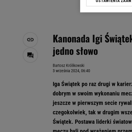
USTAWIENIA ZAA
Klikając „Akceptuję” wyra
Zaufanych Partnerów i A
dotyczące plików cookie,
odnośnik „Ustawienia pr
plików cookie możliwa je
Kanonada Igi Świąte
My, nasi Zaufani Partne
jedno słowo
Użycie dokładnych danych
Przechowywanie informacji
badnie odbiorców i uleps
Bartosz Królikowski
3 września 2024, 06:40
Iga Świątek po raz drugi w karie
dobrym w swoim wykonaniu meczu
jeszcze w pierwszym secie rywalk
czegokolwiek, tak w drugim wsze
Świątek. Postawa liderki świato
meczu byli pod wrażeniem przemi