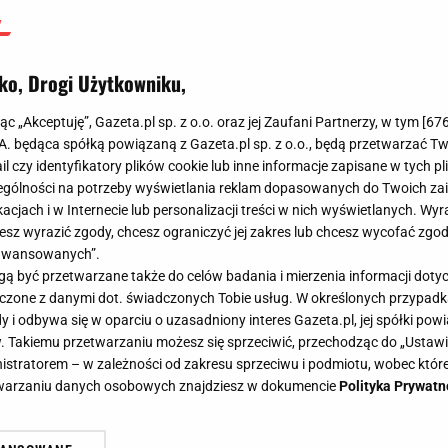
ko, Drogi Użytkowniku,
jąc „Akceptuję”, Gazeta.pl sp. z o.o. oraz jej Zaufani Partnerzy, w tym [
67
.A. będąca spółką powiązaną z Gazeta.pl sp. z o.o., będą przetwarzać T
ail czy identyfikatory plików cookie lub inne informacje zapisane w tych p
gólności na potrzeby wyświetlania reklam dopasowanych do Twoich zain
acjach i w Internecie lub personalizacji treści w nich wyświetlanych. Wyr
cesz wyrazić zgody, chcesz ograniczyć jej zakres lub chcesz wycofać zgo
aawansowanych”.
 być przetwarzane także do celów badania i mierzenia informacji dot
 łączone z danymi dot. świadczonych Tobie usług. W określonych przypad
i odbywa się w oparciu o uzasadniony interes Gazeta.pl, jej spółki powi
. Takiemu przetwarzaniu możesz się sprzeciwić, przechodząc do „Ust
nistratorem – w zależności od zakresu sprzeciwu i podmiotu, wobec które
etwarzaniu danych osobowych znajdziesz w dokumencie
Polityka Prywatn