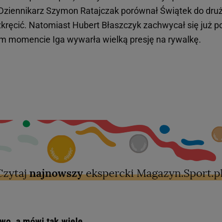
 Dziennikarz Szymon Ratajczak porównał Świątek do dru
rozkręcić. Natomiast Hubert Błaszczyk zachwycał się już p
m momencie Iga wywarła wielką presję na rywalkę.
wo, a mówi tak wiele