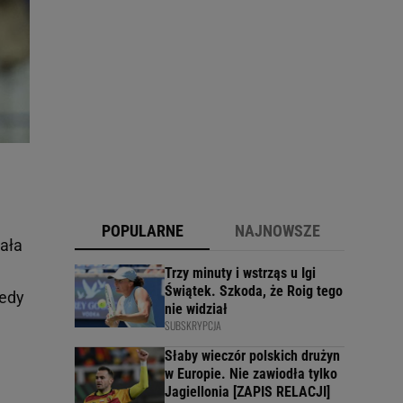
POPULARNE
NAJNOWSZE
ała
Trzy minuty i wstrząs u Igi
Świątek. Szkoda, że Roig tego
tedy
nie widział
SUBSKRYPCJA
Słaby wieczór polskich drużyn
w Europie. Nie zawiodła tylko
Jagiellonia [ZAPIS RELACJI]