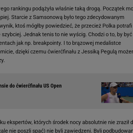
wego rankingu podążyła właśnie taką drogą. Początek mo
m lepiej. Starcie z Samsonową było tego zdecydowanym
ynik, ktoś mógłby powiedzieć, że przecież Polka potrafi
szybciej. Jednak tenis to nie wyścig. Chodzi o to, by być
ach jak np. breakpointy. I to brązowej medalistce
komicie, dzięki czemu ćwierćfinału z Jessiką Pegulą moż
y.
nsie do ćwierćfinału US Open
ku ekspertów, których środek nocy absolutnie nie zraził 
wcale nie poszli spać) nie byli zawiedzeni. Byli podbudowan