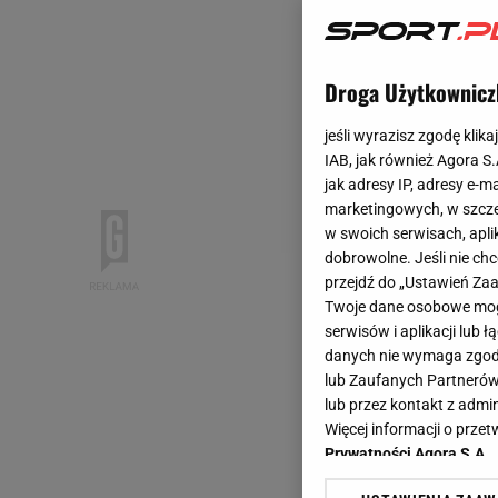
Droga Użytkownicz
jeśli wyrazisz zgodę klika
IAB, jak również Agora S
jak adresy IP, adresy e-m
marketingowych, w szcze
w swoich serwisach, aplik
dobrowolne. Jeśli nie ch
przejdź do „Ustawień Z
Twoje dane osobowe mogą
serwisów i aplikacji lub
danych nie wymaga zgody 
lub Zaufanych Partnerów
lub przez kontakt z admi
Więcej informacji o prz
Prywatności Agora S.A.