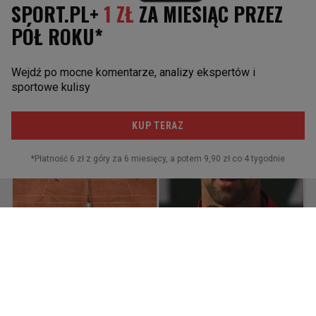
ARTYKUŁY POWIĄZANE
Niezrozumiałe zachowanie kibiców na Roland Garros. Pokazali,
co myślą
SUBSKRYPCJA