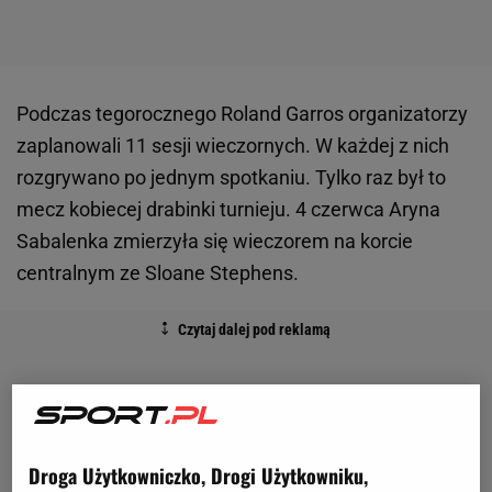
Podczas tegorocznego Roland Garros organizatorzy
zaplanowali 11 sesji wieczornych. W każdej z nich
rozgrywano po jednym spotkaniu. Tylko raz był to
mecz kobiecej drabinki turnieju. 4 czerwca Aryna
Sabalenka zmierzyła się wieczorem na korcie
centralnym ze Sloane Stephens.
Droga Użytkowniczko, Drogi Użytkowniku,