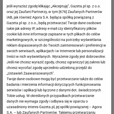
jeśli wyrazisz zgodę klikając „Akceptuję”, Gazeta.pl sp. z o.o.
oraz jej Zaufani Partnerzy, w tym [
676
] Zaufanych Partnerów
IAB, jak również Agora S.A. będąca spółką powiązaną z
Gazeta.pl sp. z o.o., będą przetwarzać Twoje dane osobowe
takie jak adresy IP, adresy e-mail czy identyfikatory plików
cookie lub inne informacje zapisane w tych plikach do celów
marketingowych, w szczególności na potrzeby wyświetlania
reklam dopasowanych do Twoich zainteresowań i preferencji w
swoich serwisach, aplikacjach i w Internecie lub personalizacji
treści w nich wyświetlanych. Wyrażenie zgody jest dobrowolne.
Jeśli nie chcesz wyrazić zgody, chcesz ograniczyć jej zakres lub
chcesz wycofać zgodę uprzednio udzieloną przejdź do
„Ustawień Zaawansowanych”.
Twoje dane osobowe mogą być przetwarzane także do celów
badania i mierzenia informacji dotyczących funkcjonowania
serwisów i aplikacji lub łączone z danymi dot. świadczonych
Tobie usług. W określonych przypadkach przetwarzanie
danych nie wymaga zgody i odbywa się w oparciu o
uzasadniony interes Gazeta.pl, jej spółki powiązanej – Agora
S.A. – lub Zaufanych Partnerów. Takiemu przetwarzaniu