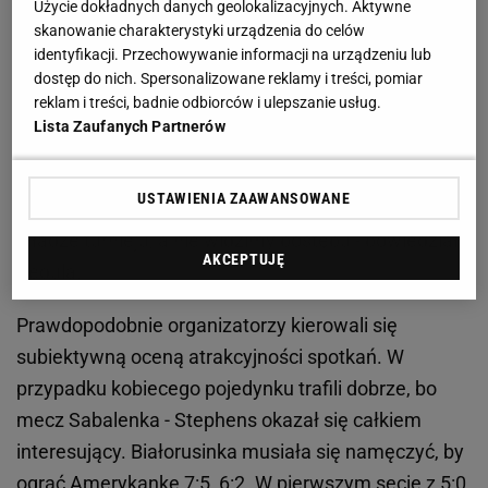
Użycie dokładnych danych geolokalizacyjnych. Aktywne
trzecia zawodniczka rankingu WTA Jessika Pegula z
skanowanie charakterystyki urządzenia do celów
USA. - Należę do Rady Tenisistek przy WTA. Ten
identyfikacji. Przechowywanie informacji na urządzeniu lub
dostęp do nich. Spersonalizowane reklamy i treści, pomiar
temat był podnoszony wiele razy. W zeszłym roku
reklam i treści, badnie odbiorców i ulepszanie usług.
odbył się tylko jeden mecz kobiecy w wieczornej
Lista Zaufanych Partnerów
sesji w Paryżu. Rozmawiałyśmy o tym z
organizatorami Roland Garros. Czujemy się jeszcze
USTAWIENIA ZAAWANSOWANE
bardziej rozczarowane, bo starałyśmy się przekonać
władze turnieju, a nie widzimy postępu - powiedziała
AKCEPTUJĘ
Pegula.
Prawdopodobnie organizatorzy kierowali się
subiektywną oceną atrakcyjności spotkań. W
przypadku kobiecego pojedynku trafili dobrze, bo
mecz Sabalenka - Stephens okazał się całkiem
interesujący. Białorusinka musiała się namęczyć, by
ograć Amerykankę 7:5, 6:2. W pierwszym secie z 5:0