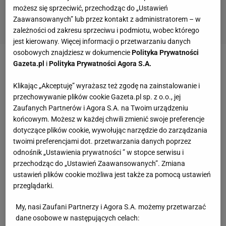
możesz się sprzeciwić, przechodząc do „Ustawień
Zaawansowanych” lub przez kontakt z administratorem – w
zależności od zakresu sprzeciwu i podmiotu, wobec którego
jest kierowany. Więcej informacji o przetwarzaniu danych
osobowych znajdziesz w dokumencie
Polityka Prywatności
Gazeta.pl
i
Polityka Prywatności Agora S.A.
Zobacz wideo
Kulisy Roland Garros. Tak wygląda
turniej od strony kibica
Klikając „Akceptuję” wyrażasz też zgodę na zainstalowanie i
przechowywanie plików cookie Gazeta.pl sp. z o.o., jej
Zaufanych Partnerów i Agora S.A. na Twoim urządzeniu
Oprócz tego jednego białorusko-amerykańskiego
końcowym. Możesz w każdej chwili zmienić swoje preferencje
pojedynku we wszystkich pozostałych wystąpili
dotyczące plików cookie, wywołując narzędzie do zarządzania
mężczyźni. Wystąpili w najlepszej porze do
twoimi preferencjami dot. przetwarzania danych poprzez
odnośnik „Ustawienia prywatności ” w stopce serwisu i
pokazywania
tenisa
dla nadawców telewizyjnych,
przechodząc do „Ustawień Zaawansowanych”. Zmiana
streamingowych i reklamodawców.
ustawień plików cookie możliwa jest także za pomocą ustawień
przeglądarki.
Pegula o rozczarowaniu
My, nasi Zaufani Partnerzy i Agora S.A. możemy przetwarzać
dane osobowe w następujących celach:
Tenisistki nie kryją żalu. Wprost mówiła o tym m.in.