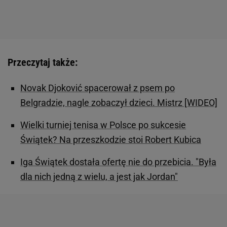
Przeczytaj także:
Novak Djoković spacerował z psem po
Belgradzie, nagle zobaczył dzieci. Mistrz [WIDEO]
Wielki turniej tenisa w Polsce po sukcesie
Świątek? Na przeszkodzie stoi Robert Kubica
Iga Świątek dostała ofertę nie do przebicia. "Była
dla nich jedną z wielu, a jest jak Jordan"