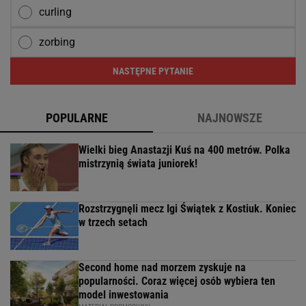
curling
zorbing
NASTĘPNE PYTANIE
POPULARNE
NAJNOWSZE
Wielki bieg Anastazji Kuś na 400 metrów. Polka
mistrzynią świata juniorek!
Rozstrzygnęli mecz Igi Świątek z Kostiuk. Koniec
w trzech setach
Second home nad morzem zyskuje na
popularności. Coraz więcej osób wybiera ten
model inwestowania