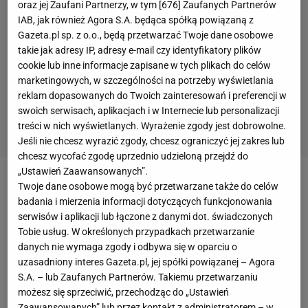
oraz jej Zaufani Partnerzy, w tym [
676
] Zaufanych Partnerów
IAB, jak również Agora S.A. będąca spółką powiązaną z
Gazeta.pl sp. z o.o., będą przetwarzać Twoje dane osobowe
takie jak adresy IP, adresy e-mail czy identyfikatory plików
cookie lub inne informacje zapisane w tych plikach do celów
marketingowych, w szczególności na potrzeby wyświetlania
reklam dopasowanych do Twoich zainteresowań i preferencji w
swoich serwisach, aplikacjach i w Internecie lub personalizacji
treści w nich wyświetlanych. Wyrażenie zgody jest dobrowolne.
Jeśli nie chcesz wyrazić zgody, chcesz ograniczyć jej zakres lub
chcesz wycofać zgodę uprzednio udzieloną przejdź do
„Ustawień Zaawansowanych”.
Novak Djoković w rozmowie z serbski dziennikiem
Twoje dane osobowe mogą być przetwarzane także do celów
badania i mierzenia informacji dotyczących funkcjonowania
"Sportski Żurnal" przyznał, ze nie zamierza bronić
serwisów i aplikacji lub łączone z danymi dot. świadczonych
tytułu wywalczonego przed rokiem w Paryżu. - Nie
Tobie usług. W określonych przypadkach przetwarzanie
zagram w Paryżu, bo nie powiększę tam swojego
danych nie wymaga zgody i odbywa się w oparciu o
uzasadniony interes Gazeta.pl, jej spółki powiązanej – Agora
dorobku punktowego. Pojadę do Wiednia i Londynu.
S.A. – lub Zaufanych Partnerów. Takiemu przetwarzaniu
W Wiedniu rok temu nie grałem, więc mogę tam
możesz się sprzeciwić, przechodząc do „Ustawień
zdobyć aż 500 punktów. Dużo też będzie do
Zaawansowanych” lub przez kontakt z administratorem – w