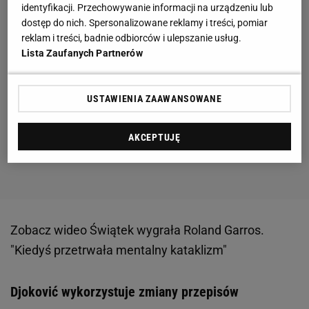
identyfikacji. Przechowywanie informacji na urządzeniu lub
dostęp do nich. Spersonalizowane reklamy i treści, pomiar
reklam i treści, badnie odbiorców i ulepszanie usług.
Lista Zaufanych Partnerów
USTAWIENIA ZAAWANSOWANE
AKCEPTUJĘ
Zobacz wideo
Świątek wygrała Roland Garros.
"Kiedyś przetrwała mentalny kataklizm"
Djoković wykorzystuje zmiany przepisów