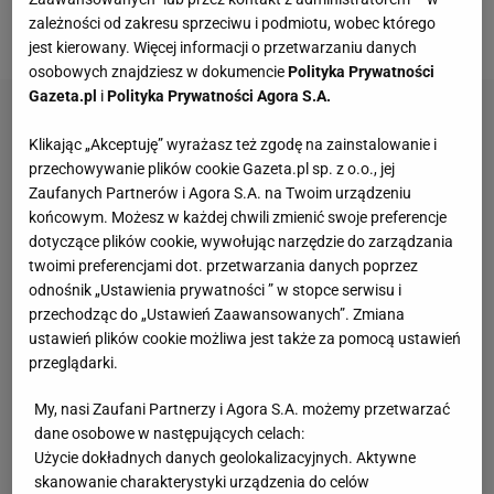
zależności od zakresu sprzeciwu i podmiotu, wobec którego
zgarnięcia w Londynie - powiedział serbski
tenisista
.
jest kierowany. Więcej informacji o przetwarzaniu danych
osobowych znajdziesz w dokumencie
Polityka Prywatności
Gazeta.pl
i
Polityka Prywatności Agora S.A.
Klikając „Akceptuję” wyrażasz też zgodę na zainstalowanie i
przechowywanie plików cookie Gazeta.pl sp. z o.o., jej
Zaufanych Partnerów i Agora S.A. na Twoim urządzeniu
końcowym. Możesz w każdej chwili zmienić swoje preferencje
dotyczące plików cookie, wywołując narzędzie do zarządzania
twoimi preferencjami dot. przetwarzania danych poprzez
odnośnik „Ustawienia prywatności ” w stopce serwisu i
przechodząc do „Ustawień Zaawansowanych”. Zmiana
ustawień plików cookie możliwa jest także za pomocą ustawień
przeglądarki.
My, nasi Zaufani Partnerzy i Agora S.A. możemy przetwarzać
dane osobowe w następujących celach:
Użycie dokładnych danych geolokalizacyjnych. Aktywne
skanowanie charakterystyki urządzenia do celów