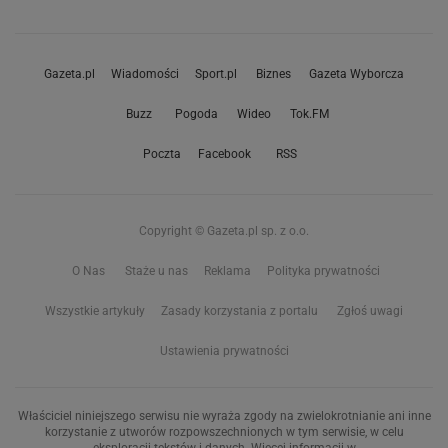
Gazeta.pl
Wiadomości
Sport.pl
Biznes
Gazeta Wyborcza
Buzz
Pogoda
Wideo
Tok.FM
Poczta
Facebook
RSS
Copyright © Gazeta.pl sp. z o.o.
O Nas
Staże u nas
Reklama
Polityka prywatności
Wszystkie artykuły
Zasady korzystania z portalu
Zgłoś uwagi
Ustawienia prywatności
Właściciel niniejszego serwisu nie wyraża zgody na zwielokrotnianie ani inne
korzystanie z utworów rozpowszechnionych w tym serwisie, w celu