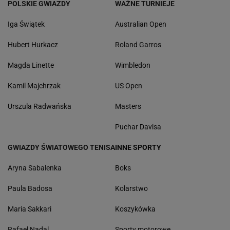
POLSKIE GWIAZDY
WAŻNE TURNIEJE
Iga Świątek
Australian Open
Hubert Hurkacz
Roland Garros
Magda Linette
Wimbledon
Kamil Majchrzak
US Open
Urszula Radwańska
Masters
Puchar Davisa
GWIAZDY ŚWIATOWEGO TENISA
INNE SPORTY
Aryna Sabalenka
Boks
Paula Badosa
Kolarstwo
Maria Sakkari
Koszykówka
Rafael Nadal
Sporty motorowe