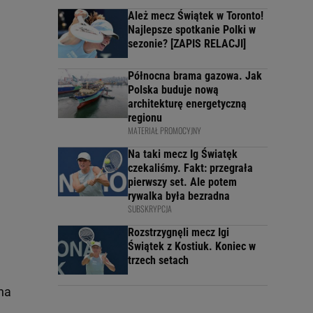
Ależ mecz Świątek w Toronto!
Najlepsze spotkanie Polki w
sezonie? [ZAPIS RELACJI]
Północna brama gazowa. Jak
Polska buduje nową
architekturę energetyczną
regionu
MATERIAŁ PROMOCYJNY
Na taki mecz Ig Światęk
czekaliśmy. Fakt: przegrała
pierwszy set. Ale potem
rywalka była bezradna
SUBSKRYPCJA
Rozstrzygnęli mecz Igi
Świątek z Kostiuk. Koniec w
trzech setach
na