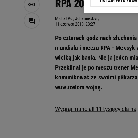
RPA 2010. Na wojnę 
USTAWIENIA ZAA
Klikając „Akceptuję” wyra
Zaufanych Partnerów i A
dotyczące plików cookie,
Michał Pol, Johannesburg
odnośnik „Ustawienia pr
11 czerwca 2010, 23:27
plików cookie możliwa je
Po czterech godzinach słuchani
My, nasi Zaufani Partne
mundialu i meczu RPA - Meksyk w
Użycie dokładnych danych
Przechowywanie informacji
wielką jak bania. Nie ja jeden m
badnie odbiorców i uleps
Przeklinał je po meczu trener Me
komunikować ze swoimi piłkarzam
wuwuzelom wojnę.
Wygraj mundial! 11 tysięcy dla na