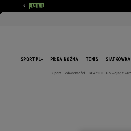
WIADOMOŚCI
NEXT
SPORT
PLOTEK
D
SPORT.PL+
PIŁKA NOŻNA
TENIS
SIATKÓWKA
Sport
Wiadomości
RPA 2010. Na wojnę z wu