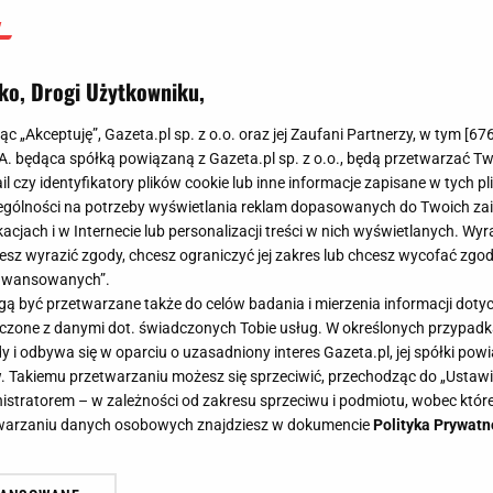
ko, Drogi Użytkowniku,
jąc „Akceptuję”, Gazeta.pl sp. z o.o. oraz jej Zaufani Partnerzy, w tym [
67
.A. będąca spółką powiązaną z Gazeta.pl sp. z o.o., będą przetwarzać T
ail czy identyfikatory plików cookie lub inne informacje zapisane w tych p
gólności na potrzeby wyświetlania reklam dopasowanych do Twoich zain
acjach i w Internecie lub personalizacji treści w nich wyświetlanych. Wyr
cesz wyrazić zgody, chcesz ograniczyć jej zakres lub chcesz wycofać zgo
aawansowanych”.
 być przetwarzane także do celów badania i mierzenia informacji dot
 łączone z danymi dot. świadczonych Tobie usług. W określonych przypad
i odbywa się w oparciu o uzasadniony interes Gazeta.pl, jej spółki powi
. Takiemu przetwarzaniu możesz się sprzeciwić, przechodząc do „Ust
nistratorem – w zależności od zakresu sprzeciwu i podmiotu, wobec które
etwarzaniu danych osobowych znajdziesz w dokumencie
Polityka Prywatn