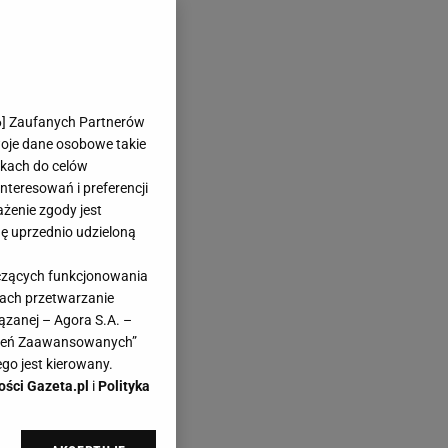
6
] Zaufanych Partnerów
woje dane osobowe takie
likach do celów
teresowań i preferencji
ażenie zgody jest
dę uprzednio udzieloną
yczących funkcjonowania
kach przetwarzanie
ązanej – Agora S.A. –
awień Zaawansowanych”
go jest kierowany.
ości Gazeta.pl
i
Polityka