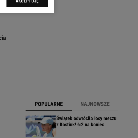
AKCEPTUJĘ
l sp. z o.o., jej
ić swoje preferencje
arzania danych poprzez
ych”. Zmiana ustawień
cia
ach:
 celów identyfikacji.
omiar reklam i treści,
POPULARNE
NAJNOWSZE
Świątek odwróciła losy meczu
z Kostiuk! 6:2 na koniec