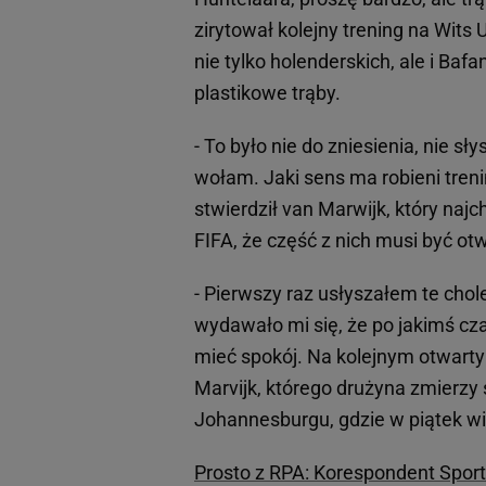
zirytował kolejny trening na Wits 
nie tylko holenderskich, ale i Ba
plastikowe trąby.
- To było nie do zniesienia, nie s
wołam. Jaki sens ma robieni tre
stwierdził van Marwijk, który naj
FIFA, że część z nich musi być ot
- Pierwszy raz usłyszałem te cho
wydawało mi się, że po jakimś cz
mieć spokój. Na kolejnym otwartym 
Marvijk, którego drużyna zmierzy 
Johannesburgu, gdzie w piątek wie
Prosto z RPA: Korespondent Spor