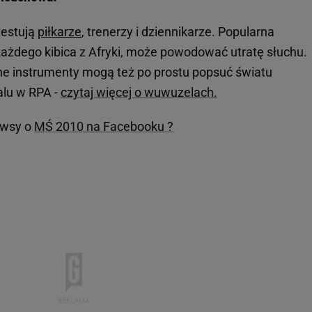
testują
piłkarze
, trenerzy i dziennikarze. Popularna
żdego kibica z Afryki, może powodować utratę słuchu.
ne instrumenty mogą też po prostu popsuć światu
lu w RPA -
czytaj więcej o wuwuzelach.
ewsy o
MŚ 2010 na Facebooku ?