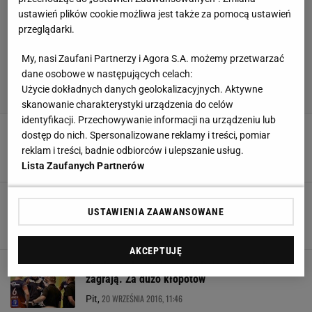
ustawień plików cookie możliwa jest także za pomocą ustawień
przeglądarki.
My, nasi Zaufani Partnerzy i Agora S.A. możemy przetwarzać
dane osobowe w następujących celach:
Użycie dokładnych danych geolokalizacyjnych. Aktywne
skanowanie charakterystyki urządzenia do celów
identyfikacji. Przechowywanie informacji na urządzeniu lub
Prezes Exact Systems Norwida o debiucie w I
dostęp do nich. Spersonalizowane reklamy i treści, pomiar
lidze i kontaktach z AZS-em [ROZMOWA]
reklam i treści, badnie odbiorców i ulepszanie usług.
28 WRZEŚNIA 2016, 14:32
pit,
Lista Zaufanych Partnerów
Jakub Oczko: Dzieci rosną, a ja nie chciałbym
tych najpiękniejszych lat przegapić [ROZMOWA]
USTAWIENIA ZAAWANSOWANE
21 WRZEŚNIA 2016, 12:17
ti,
AKCEPTUJĘ
Siatkarze Norwida w hali Polonia jednak nie
zagrają. Za dużo kłopotów
20 WRZEŚNIA 2016, 11:46
Pit,