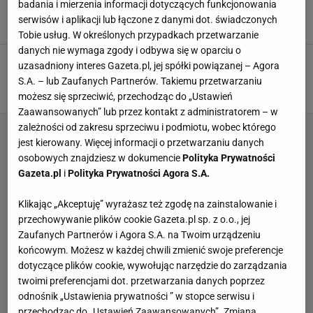
lidze
badania i mierzenia informacji dotyczących funkcjonowania
serwisów i aplikacji lub łączone z danymi dot. świadczonych
1 PAŹDZIERNIKA 2016, 21:41
Pit,
Tobie usług. W określonych przypadkach przetwarzanie
danych nie wymaga zgody i odbywa się w oparciu o
Siatkarze Exact Systems Norwida rozpoczynają
uzasadniony interes Gazeta.pl, jej spółki powiązanej – Agora
debiutancki sezon w I lidze
S.A. – lub Zaufanych Partnerów. Takiemu przetwarzaniu
29 WRZEŚNIA 2016, 11:32
Pit,
możesz się sprzeciwić, przechodząc do „Ustawień
Zaawansowanych” lub przez kontakt z administratorem – w
zależności od zakresu sprzeciwu i podmiotu, wobec którego
jest kierowany. Więcej informacji o przetwarzaniu danych
osobowych znajdziesz w dokumencie
Polityka Prywatności
Gazeta.pl
i
Polityka Prywatności Agora S.A.
Klikając „Akceptuję” wyrażasz też zgodę na zainstalowanie i
przechowywanie plików cookie Gazeta.pl sp. z o.o., jej
Zaufanych Partnerów i Agora S.A. na Twoim urządzeniu
końcowym. Możesz w każdej chwili zmienić swoje preferencje
dotyczące plików cookie, wywołując narzędzie do zarządzania
twoimi preferencjami dot. przetwarzania danych poprzez
odnośnik „Ustawienia prywatności ” w stopce serwisu i
przechodząc do „Ustawień Zaawansowanych”. Zmiana