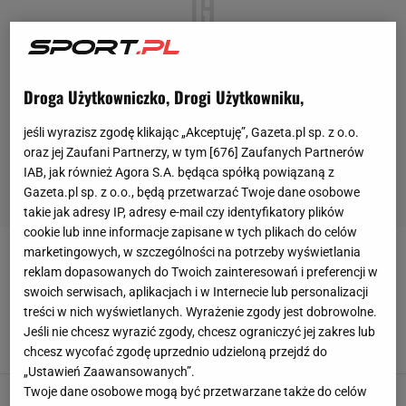
Droga Użytkowniczko, Drogi Użytkowniku,
jeśli wyrazisz zgodę klikając „Akceptuję”, Gazeta.pl sp. z o.o.
oraz jej Zaufani Partnerzy, w tym [
676
] Zaufanych Partnerów
IAB, jak również Agora S.A. będąca spółką powiązaną z
Gazeta.pl sp. z o.o., będą przetwarzać Twoje dane osobowe
takie jak adresy IP, adresy e-mail czy identyfikatory plików
cookie lub inne informacje zapisane w tych plikach do celów
marketingowych, w szczególności na potrzeby wyświetlania
RADOSŁAW PANAS
reklam dopasowanych do Twoich zainteresowań i preferencji w
swoich serwisach, aplikacjach i w Internecie lub personalizacji
Trudne początki Norwida w I lidze. Ale pierwszy
treści w nich wyświetlanych. Wyrażenie zgody jest dobrowolne.
punkt jest [ZDJĘCIA]
Jeśli nie chcesz wyrazić zgody, chcesz ograniczyć jej zakres lub
8 PAŹDZIERNIKA 2016, 20:21
ti,
chcesz wycofać zgodę uprzednio udzieloną przejdź do
„Ustawień Zaawansowanych”.
Twoje dane osobowe mogą być przetwarzane także do celów
Norwid przegrywa na początek rywalizacji w I