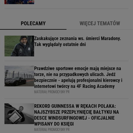
POLECAMY
WIĘCEJ TEMATÓW
Zaskakujące zeznania ws. śmierci Maradony.
Tak wyglądały ostatnie dni
Prawdziwe sportowe emocje mają miejsce na
torze, nie na przypadkowych ulicach. Jedź
bezpiecznie - apelują profesjonalni kierowcy i
internetowi twórcy na 4F Racing Academy
MATERIAŁ PROMOCYJNY PR
REKORD GUINNESSA W RĘKACH POLAKA:
NAJSZYBSZE PRZEPŁYNIĘCIĘ BAŁTYKU NA
DESCE WINDSURFINGOWEJ - OFICJALNIE
WPISANY DO KSIĘGI
MATERIAŁ PROMOCYJNY PR