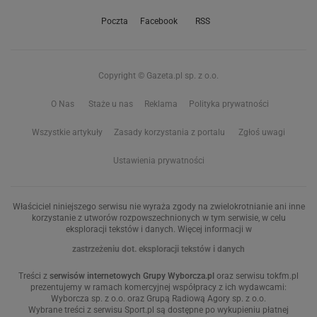
Poczta
Facebook
RSS
Copyright © Gazeta.pl sp. z o.o.
O Nas
Staże u nas
Reklama
Polityka prywatności
Wszystkie artykuły
Zasady korzystania z portalu
Zgłoś uwagi
Ustawienia prywatności
Właściciel niniejszego serwisu nie wyraża zgody na zwielokrotnianie ani inne
korzystanie z utworów rozpowszechnionych w tym serwisie, w celu
eksploracji tekstów i danych. Więcej informacji w
zastrzeżeniu dot. eksploracji tekstów i danych
Treści z
serwisów internetowych Grupy Wyborcza.pl
oraz serwisu tokfm.pl
prezentujemy w ramach komercyjnej współpracy z ich wydawcami:
Wyborcza sp. z o.o. oraz Grupą Radiową Agory sp. z o.o.
Wybrane treści z serwisu Sport.pl są dostępne po wykupieniu płatnej