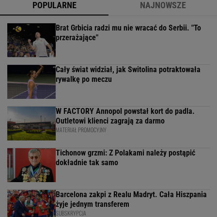
POPULARNE
NAJNOWSZE
Brat Grbicia radzi mu nie wracać do Serbii. "To
przerażające"
Cały świat widział, jak Switolina potraktowała
rywalkę po meczu
W FACTORY Annopol powstał kort do padla.
Outletowi klienci zagrają za darmo
MATERIAŁ PROMOCYJNY
Tichonow grzmi: Z Polakami należy postąpić
dokładnie tak samo
Barcelona zakpi z Realu Madryt. Cała Hiszpania
żyje jednym transferem
SUBSKRYPCJA