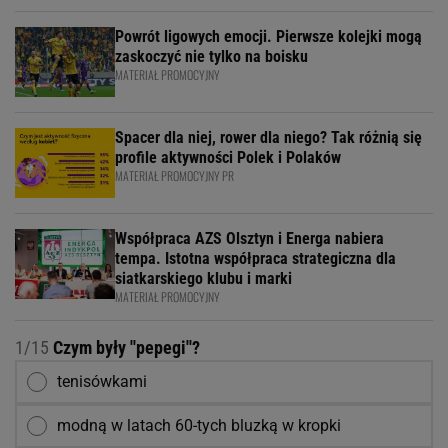
Powrót ligowych emocji. Pierwsze kolejki mogą
zaskoczyć nie tylko na boisku
MATERIAŁ PROMOCYJNY
Spacer dla niej, rower dla niego? Tak różnią się
profile aktywności Polek i Polaków
MATERIAŁ PROMOCYJNY PR
Współpraca AZS Olsztyn i Energa nabiera
tempa. Istotna współpraca strategiczna dla
siatkarskiego klubu i marki
MATERIAŁ PROMOCYJNY
1/15
Czym były ''pepegi''?
tenisówkami
modną w latach 60-tych bluzką w kropki