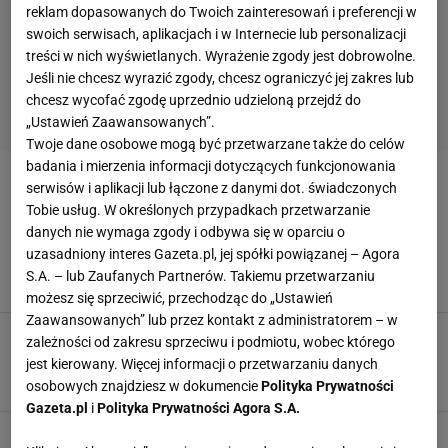
reklam dopasowanych do Twoich zainteresowań i preferencji w
swoich serwisach, aplikacjach i w Internecie lub personalizacji
treści w nich wyświetlanych. Wyrażenie zgody jest dobrowolne.
Jeśli nie chcesz wyrazić zgody, chcesz ograniczyć jej zakres lub
chcesz wycofać zgodę uprzednio udzieloną przejdź do
„Ustawień Zaawansowanych”.
Twoje dane osobowe mogą być przetwarzane także do celów
badania i mierzenia informacji dotyczących funkcjonowania
PLAYSTATION PLUS
serwisów i aplikacji lub łączone z danymi dot. świadczonych
Tobie usług. W określonych przypadkach przetwarzanie
danych nie wymaga zgody i odbywa się w oparciu o
Gratka dla fanów PlayStation. Harry Potter trafi
uzasadniony interes Gazeta.pl, jej spółki powiązanej – Agora
do oferty
S.A. – lub Zaufanych Partnerów. Takiemu przetwarzaniu
26 PAŹDZIERNIKA 2022, 17:06
Daniel Hudoń,
możesz się sprzeciwić, przechodząc do „Ustawień
Zaawansowanych” lub przez kontakt z administratorem – w
Co znajdziemy w grudniu w PlayStation Plus?
zależności od zakresu sprzeciwu i podmiotu, wobec którego
Ciekawa oferta
jest kierowany. Więcej informacji o przetwarzaniu danych
25 LISTOPADA 2021, 13:44
mmt,
osobowych znajdziesz w dokumencie
Polityka Prywatności
Gazeta.pl
i
Polityka Prywatności Agora S.A.