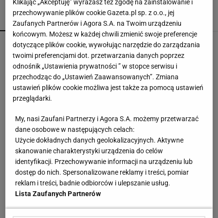
Klikając „Akceptuję” wyrażasz też zgodę na zainstalowanie i
przechowywanie plików cookie Gazeta.pl sp. z o.o., jej
POPULARNE
NAJNOWSZE
Zaufanych Partnerów i Agora S.A. na Twoim urządzeniu
końcowym. Możesz w każdej chwili zmienić swoje preferencje
Anastazja Kuś została mistrzynią świata.
dotyczące plików cookie, wywołując narzędzie do zarządzania
"Kariera przez pośladki"? Mamy komentarz
twoimi preferencjami dot. przetwarzania danych poprzez
SUBSKRYPCJA
odnośnik „Ustawienia prywatności ” w stopce serwisu i
przechodząc do „Ustawień Zaawansowanych”. Zmiana
Katarzyna Niewiadoma drugą kolarką Tour de
ustawień plików cookie możliwa jest także za pomocą ustawień
France. Nie dała rady genialnej Holenderce
przeglądarki.
My, nasi Zaufani Partnerzy i Agora S.A. możemy przetwarzać
Pierwszy etap GAT zakończony. To strategiczna
dane osobowe w następujących celach:
inwestycja dla polskiego eksportu
Użycie dokładnych danych geolokalizacyjnych. Aktywne
MATERIAŁ PROMOCYJNY
skanowanie charakterystyki urządzenia do celów
identyfikacji. Przechowywanie informacji na urządzeniu lub
Ależ wieści ws. Lewandowskiego. Barcelona
dostęp do nich. Spersonalizowane reklamy i treści, pomiar
nagle ogłasza
reklam i treści, badnie odbiorców i ulepszanie usług.
Lista Zaufanych Partnerów
Światowe media wydały werdykt ws. Sabalenki.