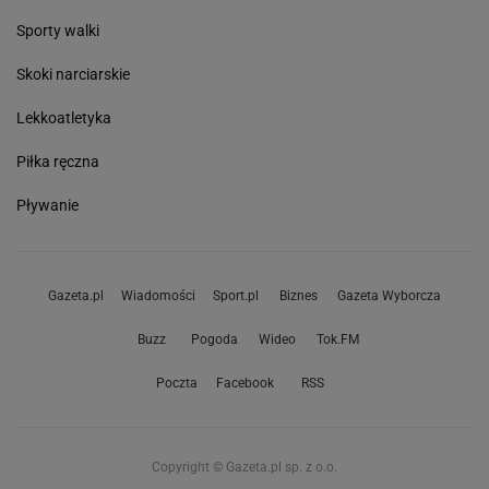
Sporty walki
Skoki narciarskie
Lekkoatletyka
Piłka ręczna
Pływanie
Gazeta.pl
Wiadomości
Sport.pl
Biznes
Gazeta Wyborcza
Buzz
Pogoda
Wideo
Tok.FM
Poczta
Facebook
RSS
Copyright © Gazeta.pl sp. z o.o.