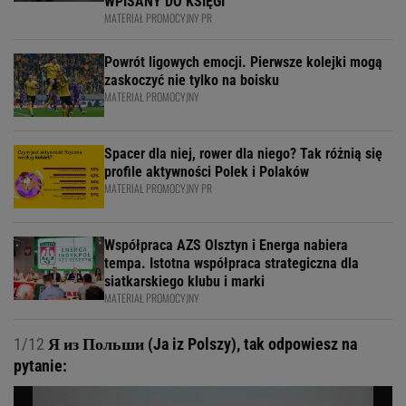
WPISANY DO KSIĘGI
MATERIAŁ PROMOCYJNY PR
Powrót ligowych emocji. Pierwsze kolejki mogą
zaskoczyć nie tylko na boisku
MATERIAŁ PROMOCYJNY
Spacer dla niej, rower dla niego? Tak różnią się
profile aktywności Polek i Polaków
MATERIAŁ PROMOCYJNY PR
Współpraca AZS Olsztyn i Energa nabiera
tempa. Istotna współpraca strategiczna dla
siatkarskiego klubu i marki
MATERIAŁ PROMOCYJNY
1/12
Я из Польши (Ja iz Polszy), tak odpowiesz na
pytanie: