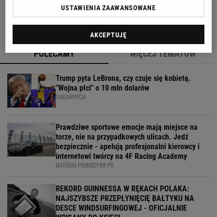
"Sięga dna"
USTAWIENIA ZAAWANSOWANE
AKCEPTUJĘ
POLECAMY
WIĘCEJ TEMATÓW
Trump pyta LeBrona, czy czuje się kobietą.
"Wojna płci" o 10 mln dolarów
SUBSKRYPCJA
Prawdziwe sportowe emocje mają miejsce na
torze, nie na przypadkowych ulicach. Jedź
bezpiecznie - apelują profesjonalni kierowcy i
internetowi twórcy na 4F Racing Academy
MATERIAŁ PROMOCYJNY PR
REKORD GUINNESSA W RĘKACH POLAKA:
NAJSZYBSZE PRZEPŁYNIĘCIĘ BAŁTYKU NA
DESCE WINDSURFINGOWEJ - OFICJALNIE