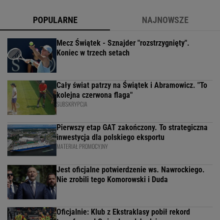
POPULARNE
NAJNOWSZE
Mecz Świątek - Sznajder "rozstrzygnięty".
Koniec w trzech setach
Cały świat patrzy na Świątek i Abramowicz. "To
kolejna czerwona flaga"
SUBSKRYPCJA
Pierwszy etap GAT zakończony. To strategiczna
inwestycja dla polskiego eksportu
MATERIAŁ PROMOCYJNY
Jest oficjalne potwierdzenie ws. Nawrockiego.
Nie zrobili tego Komorowski i Duda
Oficjalnie: Klub z Ekstraklasy pobił rekord