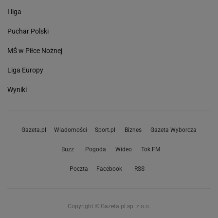
I liga
Puchar Polski
MŚ w Piłce Nożnej
Liga Europy
Wyniki
Gazeta.pl
Wiadomości
Sport.pl
Biznes
Gazeta Wyborcza
Buzz
Pogoda
Wideo
Tok.FM
Poczta
Facebook
RSS
Copyright © Gazeta.pl sp. z o.o.