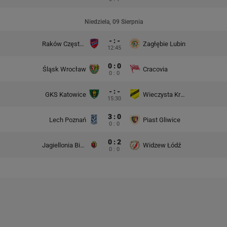
Niedziela, 09 Sierpnia
- : -
Raków Częstochowa
Zagłębie Lubin
12:45
0 : 0
Śląsk Wrocław
Cracovia
0 : 0
- : -
GKS Katowice
Wieczysta Kraków
15:30
3 : 0
Lech Poznań
Piast Gliwice
0 : 0
0 : 2
Jagiellonia Białystok
Widzew Łódź
0 : 0