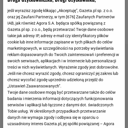
konfiguracja i równowaga całego zespołu" - pisał
jeśli wyrazisz zgodę klikając „Akceptuję”, Gazeta.pl sp. z o.o.
Jarosław Królewski, właściciel i prezes Wisły
oraz jej Zaufani Partnerzy, w tym [
676
] Zaufanych Partnerów
Kraków, po awansie do Ekstraklasy
. Małopolski klub
IAB, jak również Agora S.A. będąca spółką powiązaną z
Gazeta.pl sp. z o.o., będą przetwarzać Twoje dane osobowe
finalizuje pierwsze letnie wzmocnienie.
takie jak adresy IP, adresy e-mail czy identyfikatory plików
cookie lub inne informacje zapisane w tych plikach do celów
marketingowych, w szczególności na potrzeby wyświetlania
reklam dopasowanych do Twoich zainteresowań i preferencji w
swoich serwisach, aplikacjach i w Internecie lub personalizacji
treści w nich wyświetlanych. Wyrażenie zgody jest dobrowolne.
Jeśli nie chcesz wyrazić zgody, chcesz ograniczyć jej zakres lub
chcesz wycofać zgodę uprzednio udzieloną przejdź do
„Ustawień Zaawansowanych”.
Twoje dane osobowe mogą być przetwarzane także do celów
badania i mierzenia informacji dotyczących funkcjonowania
serwisów i aplikacji lub łączone z danymi dot. świadczonych
Tobie usług. W określonych przypadkach przetwarzanie
danych nie wymaga zgody i odbywa się w oparciu o
uzasadniony interes Gazeta.pl, jej spółki powiązanej – Agora