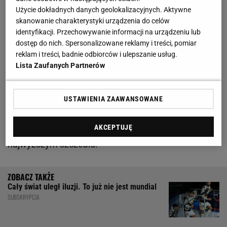
Użycie dokładnych danych geolokalizacyjnych. Aktywne
skanowanie charakterystyki urządzenia do celów
Wisła Kraków dopina pierwszy letni transfer. "Jest
identyfikacji. Przechowywanie informacji na urządzeniu lub
dostęp do nich. Spersonalizowane reklamy i treści, pomiar
na dobrej drodze"
reklam i treści, badnie odbiorców i ulepszanie usług.
Lista Zaufanych Partnerów
Pod Wawel ma trafić Maxence Maisonneuve. To 27-
letni francuski stoper, któremu z końcem sezonu
USTAWIENIA ZAAWANSOWANE
wygasa kontrakt z La Louviere, klubem belgijskiej
elity
- w ostatnim sezonie zaliczył tam 34 występy i
AKCEPTUJĘ
jedną asystę, a jego drużyna utrzymała się na
najwyższym szczeblu.
Cały świat uległ iluzji. To już nie jest mundial
SUBSKRYPCJA