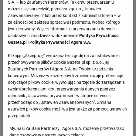
S.A. – lub Zaufanych Partnerów. Takiemu przetwarzaniu
możesz się sprzeciwić, przechodząc do „Ustawień
Zaawansowanych” lub przez kontakt z administratorem – w
zależności od zakresu sprzeciwu i podmiotu, wobec którego
jest kierowany. Więcej informacji o przetwarzaniu danych
osobowych znajdziesz w dokumencie
Polityka Prywatności
Gazeta.pl
i
Polityka Prywatności Agora S.A.
Klikając „Akceptuję” wyrażasz też zgodę na zainstalowanie i
przechowywanie plików cookie Gazeta.pl sp. z o.o., jej
Zaufanych Partnerów i Agora S.A. na Twoim urządzeniu
końcowym. Możesz w każdej chwili zmienić swoje preferencje
dotyczące plików cookie, wywołując narzędzie do zarządzania
twoimi preferencjami dot. przetwarzania danych poprzez
odnośnik „Ustawienia prywatności ” w stopce serwisu i
przechodząc do „Ustawień Zaawansowanych”. Zmiana
ustawień plików cookie możliwa jest także za pomocą ustawień
przeglądarki.
Zobacz wideo
Żelazny: Strzał desperacji
My, nasi Zaufani Partnerzy i Agora S.A. możemy przetwarzać
Wiśniewskiego przypudrował rzeczywistość
dane osobowe w następujących celach: