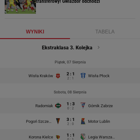
transferowy! Gwiazdor odchodzi
WYNIKI
TABELA
Ekstraklasa 3. Kolejka
Piątek, 07 Sierpnia
2 : 1
Wisła Kraków
Wisła Płock
2 : 1
Sobota, 08 Sierpnia
1 : 3
Radomiak
Górnik Zabrze
0 : 2
3 : 1
Pogoń Szczecin
Motor Lublin
2 : 0
1 : 1
Korona Kielce
Legia Warszawa
0 : 1