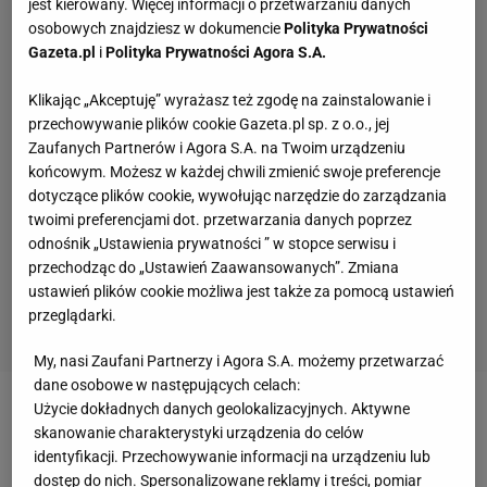
jest kierowany. Więcej informacji o przetwarzaniu danych
osobowych znajdziesz w dokumencie
Polityka Prywatności
Gazeta.pl
i
Polityka Prywatności Agora S.A.
Klikając „Akceptuję” wyrażasz też zgodę na zainstalowanie i
przechowywanie plików cookie Gazeta.pl sp. z o.o., jej
Zaufanych Partnerów i Agora S.A. na Twoim urządzeniu
końcowym. Możesz w każdej chwili zmienić swoje preferencje
dotyczące plików cookie, wywołując narzędzie do zarządzania
twoimi preferencjami dot. przetwarzania danych poprzez
odnośnik „Ustawienia prywatności ” w stopce serwisu i
przechodząc do „Ustawień Zaawansowanych”. Zmiana
ustawień plików cookie możliwa jest także za pomocą ustawień
przeglądarki.
My, nasi Zaufani Partnerzy i Agora S.A. możemy przetwarzać
dane osobowe w następujących celach:
Użycie dokładnych danych geolokalizacyjnych. Aktywne
Zobacz wideo
Awantura w studiu! Kosecki: Mówiłem
skanowanie charakterystyki urządzenia do celów
to o kadrze U-21 trzy miesiące temu i wtedy mówili,
identyfikacji. Przechowywanie informacji na urządzeniu lub
dostęp do nich. Spersonalizowane reklamy i treści, pomiar
że p****ę