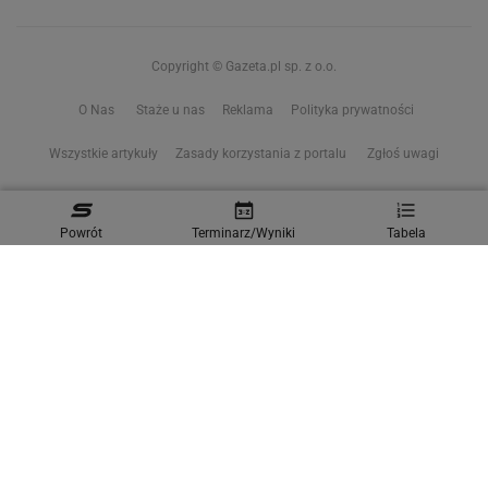
Copyright © Gazeta.pl sp. z o.o.
O Nas
Staże u nas
Reklama
Polityka prywatności
Wszystkie artykuły
Zasady korzystania z portalu
Zgłoś uwagi
Ustawienia prywatności
Powrót
Terminarz/Wyniki
Tabela
Właściciel niniejszego serwisu nie wyraża zgody na zwielokrotnianie ani inne
korzystanie z utworów rozpowszechnionych w tym serwisie, w celu
eksploracji tekstów i danych. Więcej informacji w
zastrzeżeniu dot. eksploracji tekstów i danych
Treści z
serwisów internetowych Grupy Wyborcza.pl
oraz serwisu tokfm.pl
prezentujemy w ramach komercyjnej współpracy z ich wydawcami:
Wyborcza sp. z o.o. oraz Grupą Radiową Agory sp. z o.o.
Wybrane treści z serwisu Sport.pl są dostępne po wykupieniu płatnej
subskrypcji