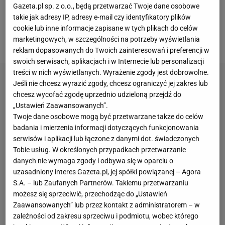
Gazeta.pl sp. z o.o., będą przetwarzać Twoje dane osobowe
Konyasporu, Bartłomieja Wdowika z Bragi i Dawida
takie jak adresy IP, adresy e-mail czy identyfikatory plików
Drachala z Rakowa Częstochowa. Na tym nie koniec
cookie lub inne informacje zapisane w tych plikach do celów
marketingowych, w szczególności na potrzeby wyświetlania
działań
Jagiellonii
, o czym wspominają media.
reklam dopasowanych do Twoich zainteresowań i preferencji w
swoich serwisach, aplikacjach i w Internecie lub personalizacji
treści w nich wyświetlanych. Wyrażenie zgody jest dobrowolne.
Jeśli nie chcesz wyrazić zgody, chcesz ograniczyć jej zakres lub
chcesz wycofać zgodę uprzednio udzieloną przejdź do
„Ustawień Zaawansowanych”.
Twoje dane osobowe mogą być przetwarzane także do celów
badania i mierzenia informacji dotyczących funkcjonowania
serwisów i aplikacji lub łączone z danymi dot. świadczonych
Tobie usług. W określonych przypadkach przetwarzanie
danych nie wymaga zgody i odbywa się w oparciu o
uzasadniony interes Gazeta.pl, jej spółki powiązanej – Agora
S.A. – lub Zaufanych Partnerów. Takiemu przetwarzaniu
możesz się sprzeciwić, przechodząc do „Ustawień
Zaawansowanych” lub przez kontakt z administratorem – w
zależności od zakresu sprzeciwu i podmiotu, wobec którego