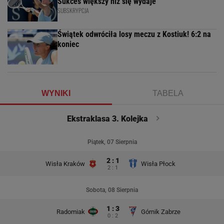
Sukces większy niż się wydaje
SUBSKRYPCJA
Świątek odwróciła losy meczu z Kostiuk! 6:2 na
koniec
WYNIKI
TABELA
Ekstraklasa 3. Kolejka
Piątek, 07 Sierpnia
2 : 1
Wisła Kraków
Wisła Płock
2 : 1
Sobota, 08 Sierpnia
1 : 3
Radomiak
Górnik Zabrze
0 : 2