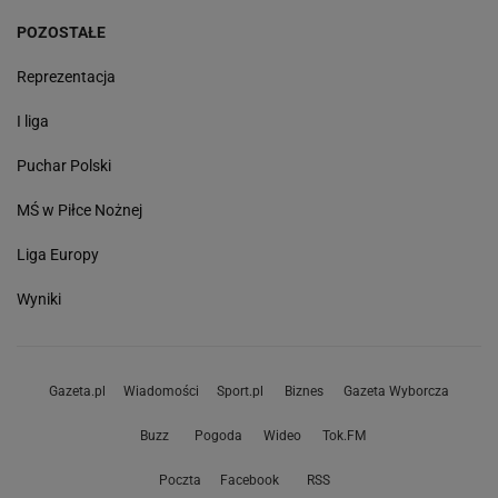
POZOSTAŁE
Reprezentacja
I liga
Puchar Polski
MŚ w Piłce Nożnej
Liga Europy
Wyniki
Gazeta.pl
Wiadomości
Sport.pl
Biznes
Gazeta Wyborcza
Buzz
Pogoda
Wideo
Tok.FM
Poczta
Facebook
RSS