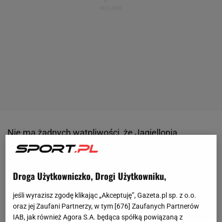
Nie ma żadnych wątpliwości, że Jagiellonia
Białystok przejdzie rewolucję kadrową w sezonie
25/26. Adrian Siemieniec stracił już m.in. Enzo
Droga Użytkowniczko, Drogi Użytkowniku,
Ebosse, Darko Czurlinowa, Joao Moutinho, Michala
Sacka, Jarosława Kubickiego i Mateusza
jeśli wyrazisz zgodę klikając „Akceptuję”, Gazeta.pl sp. z o.o.
Skrzypczaka. Do tej pory Jagiellonia sprowadziła
oraz jej Zaufani Partnerzy, w tym [
676
] Zaufanych Partnerów
IAB, jak również Agora S.A. będąca spółką powiązaną z
Dimitrisa Rallisa z Heerenveen, Loukę Pripa z