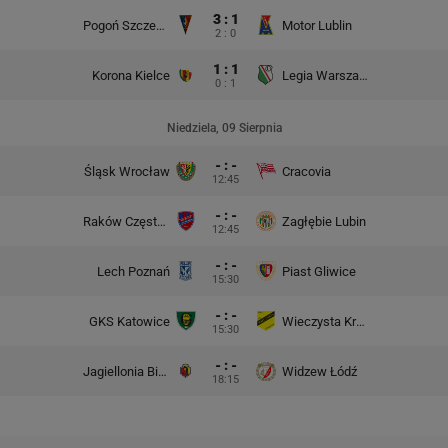
3 : 1
Pogoń Szczecin
Motor Lublin
2 : 0
1 : 1
Korona Kielce
Legia Warszawa
0 : 1
Niedziela, 09 Sierpnia
- : -
Śląsk Wrocław
Cracovia
12:45
- : -
Raków Częstochowa
Zagłębie Lubin
12:45
- : -
Lech Poznań
Piast Gliwice
15:30
- : -
GKS Katowice
Wieczysta Kraków
15:30
- : -
Jagiellonia Białystok
Widzew Łódź
18:15