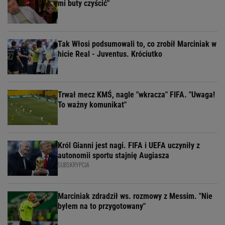
mi buty czyścić"
Tak Włosi podsumowali to, co zrobił Marciniak w
hicie Real - Juventus. Króciutko
Trwał mecz KMŚ, nagle "wkracza" FIFA. "Uwaga!
To ważny komunikat"
Król Gianni jest nagi. FIFA i UEFA uczyniły z
autonomii sportu stajnię Augiasza
SUBSKRYPCJA
Marciniak zdradził ws. rozmowy z Messim. "Nie
byłem na to przygotowany"