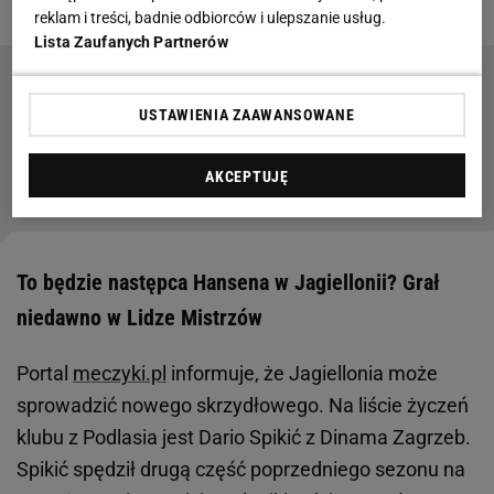
reklam i treści, badnie odbiorców i ulepszanie usług.
Lista Zaufanych Partnerów
Dogadali się pod osłoną nocy. Fatalne wieści
USTAWIENIA ZAAWANSOWANE
dla Milika
AKCEPTUJĘ
Czytaj także:
To będzie następca Hansena w Jagiellonii? Grał
niedawno w Lidze Mistrzów
Portal
meczyki.pl
informuje, że Jagiellonia może
sprowadzić nowego skrzydłowego. Na liście życzeń
klubu z Podlasia jest Dario Spikić z Dinama Zagrzeb.
Spikić spędził drugą część poprzedniego sezonu na