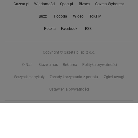
Gazeta.pl
Wiadomości
Sport.pl
Biznes
Gazeta Wyborcza
Buzz
Pogoda
Wideo
Tok.FM
Poczta
Facebook
RSS
Copyright © Gazeta.pl sp. z o.o.
O Nas
Staże u nas
Reklama
Polityka prywatności
Wszystkie artykuły
Zasady korzystania z portalu
Zgłoś uwagi
Ustawienia prywatności
Właściciel niniejszego serwisu nie wyraża zgody na zwielokrotnianie ani inne
korzystanie z utworów rozpowszechnionych w tym serwisie, w celu
eksploracji tekstów i danych. Więcej informacji w
zastrzeżeniu dot. eksploracji tekstów i danych