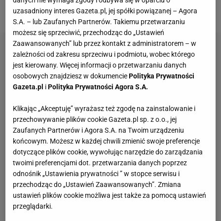
danych nie wymaga zgody i odbywa się w oparciu o
sezonu ligowego pozostały trzy kolejki.
uzasadniony interes Gazeta.pl, jej spółki powiązanej – Agora
S.A. – lub Zaufanych Partnerów. Takiemu przetwarzaniu
możesz się sprzeciwić, przechodząc do „Ustawień
Zaawansowanych” lub przez kontakt z administratorem – w
zależności od zakresu sprzeciwu i podmiotu, wobec którego
jest kierowany. Więcej informacji o przetwarzaniu danych
osobowych znajdziesz w dokumencie
Polityka Prywatności
Gazeta.pl
i
Polityka Prywatności Agora S.A.
Klikając „Akceptuję” wyrażasz też zgodę na zainstalowanie i
przechowywanie plików cookie Gazeta.pl sp. z o.o., jej
Zaufanych Partnerów i Agora S.A. na Twoim urządzeniu
końcowym. Możesz w każdej chwili zmienić swoje preferencje
dotyczące plików cookie, wywołując narzędzie do zarządzania
twoimi preferencjami dot. przetwarzania danych poprzez
odnośnik „Ustawienia prywatności ” w stopce serwisu i
przechodząc do „Ustawień Zaawansowanych”. Zmiana
ustawień plików cookie możliwa jest także za pomocą ustawień
przeglądarki.