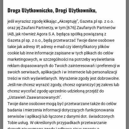
Droga Użytkowniczko, Drogi Użytkowniku,
jeśli wyrazisz zgodę klikając „Akceptuję”, Gazeta.pl sp. z o.o.
oraz jej Zaufani Partnerzy, w tym [
676
] Zaufanych Partnerów
IAB, jak również Agora S.A. będąca spółką powiązaną z
Gazeta.pl sp. z o.o., będą przetwarzać Twoje dane osobowe
takie jak adresy IP, adresy e-mail czy identyfikatory plików
cookie lub inne informacje zapisane w tych plikach do celów
marketingowych, w szczególności na potrzeby wyświetlania
FC Barcelona potrzebowała tylko punktu w
reklam dopasowanych do Twoich zainteresowań i preferencji w
niedzielnym El Clasico do tego, by drugi raz z rzędu
swoich serwisach, aplikacjach i w Internecie lub personalizacji
wywalczyć mistrzostwo
Hiszpanii
. Tymczasem już
treści w nich wyświetlanych. Wyrażenie zgody jest dobrowolne.
w 18. minucie prowadziła 2:0. Wszystko to po
Jeśli nie chcesz wyrazić zgody, chcesz ograniczyć jej zakres lub
chcesz wycofać zgodę uprzednio udzieloną przejdź do
bramkach Marcusa Rashforda i Ferrana Torresa.
„Ustawień Zaawansowanych”.
Później wynik się już nie zmienił, ale zwycięstwo
Twoje dane osobowe mogą być przetwarzane także do celów
"
Dumy Katalonii
" było niezagrożone. Po triumfie
badania i mierzenia informacji dotyczących funkcjonowania
serwisów i aplikacji lub łączone z danymi dot. świadczonych
podopieczni Hansiego Flicka mają aż 14 punktów
Tobie usług. W określonych przypadkach przetwarzanie
przewagi w ligowej tabeli nad
Realem
. Do końca