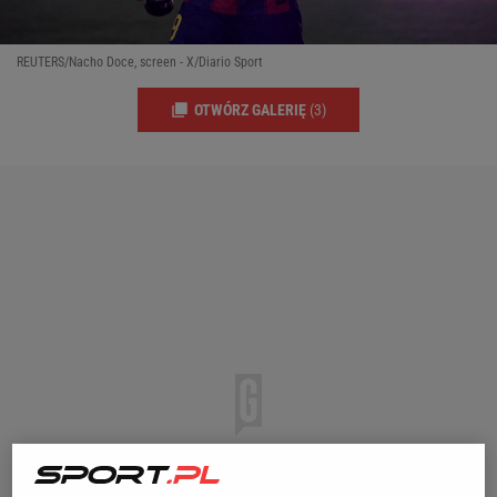
REUTERS/Nacho Doce, screen - X/Diario Sport
OTWÓRZ GALERIĘ
(3)