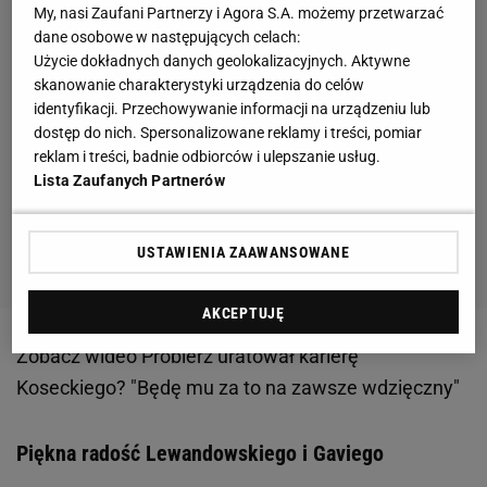
My, nasi Zaufani Partnerzy i Agora S.A. możemy przetwarzać
dane osobowe w następujących celach:
Użycie dokładnych danych geolokalizacyjnych. Aktywne
skanowanie charakterystyki urządzenia do celów
identyfikacji. Przechowywanie informacji na urządzeniu lub
dostęp do nich. Spersonalizowane reklamy i treści, pomiar
reklam i treści, badnie odbiorców i ulepszanie usług.
Lista Zaufanych Partnerów
USTAWIENIA ZAAWANSOWANE
AKCEPTUJĘ
Zobacz wideo
Probierz uratował karierę
Koseckiego? "Będę mu za to na zawsze wdzięczny"
Piękna radość Lewandowskiego i Gaviego