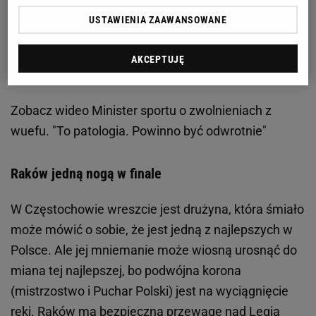
USTAWIENIA ZAAWANSOWANE
AKCEPTUJĘ
Zobacz wideo
Minister sportu o zwolnieniach z
wuefu. "To patologia. Powinno być odwrotnie"
Raków jedną nogą w finale
W Częstochowie wreszcie jest drużyna, która śmiało
może mówić o sobie, że jest jedną z najlepszych w
Polsce. Ale jej mniemanie może wiosną urosnąć do
miana tej najlepszej, bo podwójna korona
(mistrzostwo i Puchar Polski) jest na wyciągnięcie
ręki. Raków ma bezpieczną przewagę nad Legią