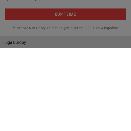
I liga
Puchar Polski
MŚ w Piłce Nożnej
Liga Europy
Wyniki
Gazeta.pl
Wiadomości
Sport.pl
Biznes
Gazeta Wyborcza
Buzz
Pogoda
Wideo
Tok.FM
Poczta
Facebook
RSS
Copyright © Gazeta.pl sp. z o.o.