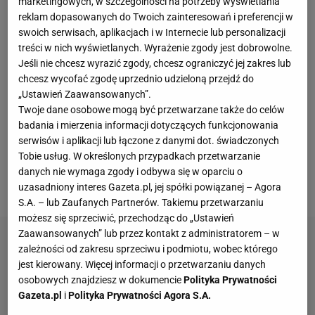
marketingowych, w szczególności na potrzeby wyświetlania
i dobił Motor, wygrywając w pełni zasłużenie 3:0.
reklam dopasowanych do Twoich zainteresowań i preferencji w
Raków oddał aż 29 strzałów na bramkę. Trener
swoich serwisach, aplikacjach i w Internecie lub personalizacji
treści w nich wyświetlanych. Wyrażenie zgody jest dobrowolne.
Marek Papszun przed meczem podkreślał
Jeśli nie chcesz wyrazić zgody, chcesz ograniczyć jej zakres lub
kilkukrotnie, że ważna w Pucharze Polski jest
chcesz wycofać zgodę uprzednio udzieloną przejdź do
koncentracja. Częstochowianie byli bardzo mocno
„Ustawień Zaawansowanych”.
skoncentrowani, zdominowali Motor. Tak samo
Twoje dane osobowe mogą być przetwarzane także do celów
badania i mierzenia informacji dotyczących funkcjonowania
powinni zdominować rywala w półfinale. Z całym
serwisów i aplikacji lub łączone z danymi dot. świadczonych
szacunkiem do ambitnego KKS-u Kalisz i
Tobie usług. W określonych przypadkach przetwarzanie
walecznego Górnika Łęczna, ale Raków jest poza ich
danych nie wymaga zgody i odbywa się w oparciu o
uzasadniony interes Gazeta.pl, jej spółki powiązanej – Agora
zasięgiem.
S.A. – lub Zaufanych Partnerów. Takiemu przetwarzaniu
możesz się sprzeciwić, przechodząc do „Ustawień
Zaawansowanych” lub przez kontakt z administratorem – w
zależności od zakresu sprzeciwu i podmiotu, wobec którego
jest kierowany. Więcej informacji o przetwarzaniu danych
osobowych znajdziesz w dokumencie
Polityka Prywatności
Gazeta.pl
i
Polityka Prywatności Agora S.A.