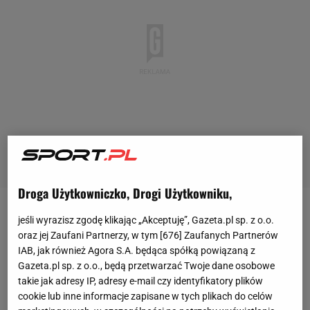
Droga Użytkowniczko, Drogi Użytkowniku,
Gdyby nie bramkarz Motoru Lublin Łukasz Budziłek
jeśli wyrazisz zgodę klikając „Akceptuję”, Gazeta.pl sp. z o.o.
oraz jej Zaufani Partnerzy, w tym [
676
] Zaufanych Partnerów
Raków
Częstochowa zabiłby ten mecz już w
IAB, jak również Agora S.A. będąca spółką powiązaną z
pierwszej połowie. Tak to lubelska drużyna wciąż
Gazeta.pl sp. z o.o., będą przetwarzać Twoje dane osobowe
była przy życiu i mogła liczyć na szczęśliwą kontrę.
takie jak adresy IP, adresy e-mail czy identyfikatory plików
cookie lub inne informacje zapisane w tych plikach do celów
Lider ekstraklasy wrzucił po 60. minucie wyższy bieg