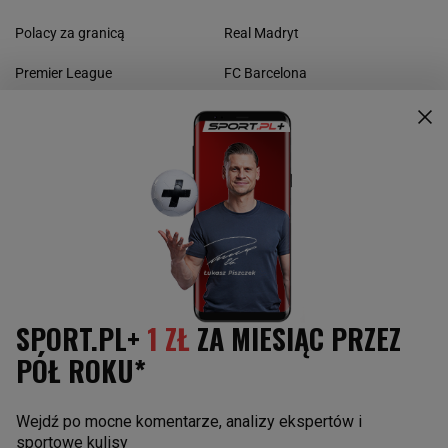
Polacy za granicą
Real Madryt
Premier League
FC Barcelona
La Liga
Borussia Dortmund
Bundesliga
Bayern Monachium
Serie A
Manchester United
Ligue 1
Liverpool FC
Liga Europy
Napoli
Juventus Turyn
Paris St. Germain
POZOSTAŁE
Reprezentacja