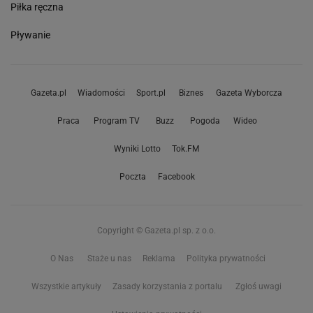
Piłka ręczna
Pływanie
Gazeta.pl
Wiadomości
Sport.pl
Biznes
Gazeta Wyborcza
Praca
Program TV
Buzz
Pogoda
Wideo
Wyniki Lotto
Tok.FM
Poczta
Facebook
Copyright © Gazeta.pl sp. z o.o.
O Nas
Staże u nas
Reklama
Polityka prywatności
Wszystkie artykuły
Zasady korzystania z portalu
Zgłoś uwagi