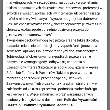
marketingowych, w szczególności na potrzeby wyświetlania
reklam dopasowanych do Twoich zainteresowań i preferencji w
swoich serwisach, aplikacjach i w Internecie lub personalizacji
treści w nich wyświetlanych. Wyrażenie zgody jest dobrowolne.
Jeśli nie chcesz wyrazić zgody, chcesz ograniczyć jej zakres lub
chcesz wycofać zgodę uprzednio udzieloną przejdź do
„Ustawień Zaawansowanych”.
Twoje dane osobowe mogą być przetwarzane także do celów
badania i mierzenia informacji dotyczących funkcjonowania
serwisów i aplikacji lub łączone z danymi dot. świadczonych
Tobie usług. W określonych przypadkach przetwarzanie
danych nie wymaga zgody i odbywa się w oparciu o
uzasadniony interes Gazeta.pl, jej spółki powiązanej – Agora
S.A. – lub Zaufanych Partnerów. Takiemu przetwarzaniu
możesz się sprzeciwić, przechodząc do „Ustawień
Zaawansowanych” lub przez kontakt z administratorem – w
zależności od zakresu sprzeciwu i podmiotu, wobec którego
jest kierowany. Więcej informacji o przetwarzaniu danych
osobowych znajdziesz w dokumencie
Polityka Prywatności
Gazeta.pl
i
Polityka Prywatności Agora S.A.