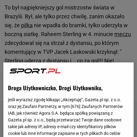
To był najpiękniejszy gol mistrzostw świata w
Brazylii. Był, ale tylko przez chwilę, zanim okazało
się, że
piłka
nie wpadła do bramki, tylko uderzyła w
boczną siatkę. Raheem Sterling w 4. minucie
meczu
zdecydował się na strzał z dystansu, po którym
komentujący w TVP Jacek Laskowski krzyknął: "
Sterling uderza z dystansu i... co za gol!!! Nie!
Przepraszam. Tutaj przed nami poderwali się
Anglicy. Piłka wyglądała, jakby wylądowała w
Droga Użytkowniczko, Drogi Użytkowniku,
siatce!".
jeśli wyrazisz zgodę klikając „Akceptuję”, Gazeta.pl sp. z o.o.
oraz jej Zaufani Partnerzy, w tym [
676
] Zaufanych Partnerów
IAB, jak również Agora S.A. będąca spółką powiązaną z
Gazeta.pl sp. z o.o., będą przetwarzać Twoje dane osobowe
takie jak adresy IP, adresy e-mail czy identyfikatory plików
cookie lub inne informacje zapisane w tych plikach do celów