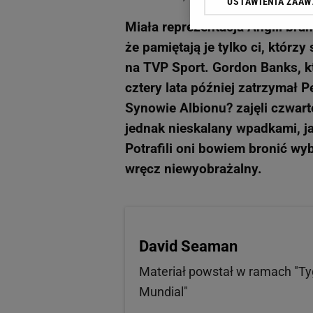
USTAWIENIA ZAA
Klikając „Akceptuję” wyra
Zaufanych Partnerów i A
Miała reprezentacja Anglii bra
dotyczące plików cookie,
że pamiętają je tylko ci, którzy
odnośnik „Ustawienia pr
plików cookie możliwa je
na TVP Sport. Gordon Banks, kt
cztery lata później zatrzymał P
My, nasi Zaufani Partne
Synowie Albionu? zajęli czwart
Użycie dokładnych danych
Przechowywanie informacji
jednak nieskalany wpadkami, ja
badnie odbiorców i uleps
Potrafili oni bowiem bronić wy
wręcz niewyobrażalny.
David Seaman
Materiał powstał w ramach "Tyg
Mundial"