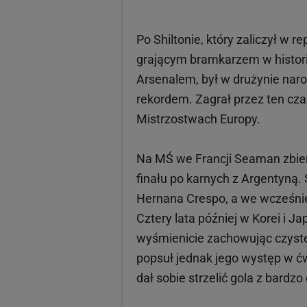
Po Shiltonie, który zaliczył w 
grającym bramkarzem w historii
Arsenalem, był w drużynie narod
rekordem. Zagrał przez ten cz
Mistrzostwach Europy.
Na MŚ we Francji Seaman zbier
finału po karnych z Argentyn
Hernana Crespo, a we wcześni
Cztery lata później w Korei i J
wyśmienicie zachowując czyste
popsuł jednak jego występ w ćw
dał sobie strzelić gola z bard