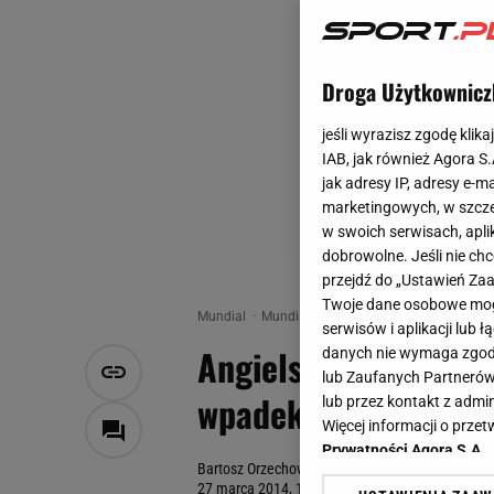
Droga Użytkownicz
jeśli wyrazisz zgodę klika
IAB, jak również Agora S
jak adresy IP, adresy e-m
marketingowych, w szcze
w swoich serwisach, aplik
dobrowolne. Jeśli nie ch
przejdź do „Ustawień Z
Twoje dane osobowe mogą
Mundial
Mundial
Angielscy bramkarze, czyli
serwisów i aplikacji lub
Angielscy bramkarze
danych nie wymaga zgody 
lub Zaufanych Partnerów
wpadek [WIDEO]
lub przez kontakt z admi
Więcej informacji o prz
Prywatności Agora S.A.
Bartosz Orzechowski
27 marca 2014, 18:02