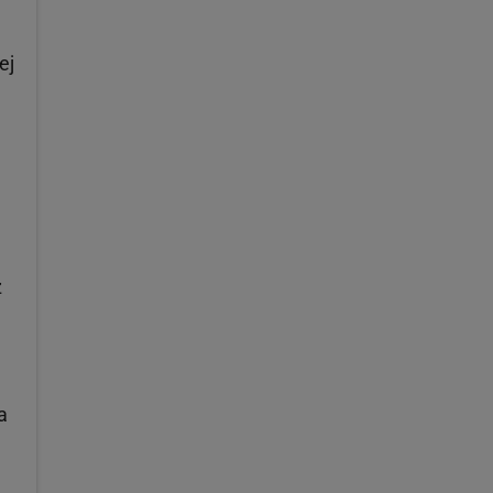
ej
z
a