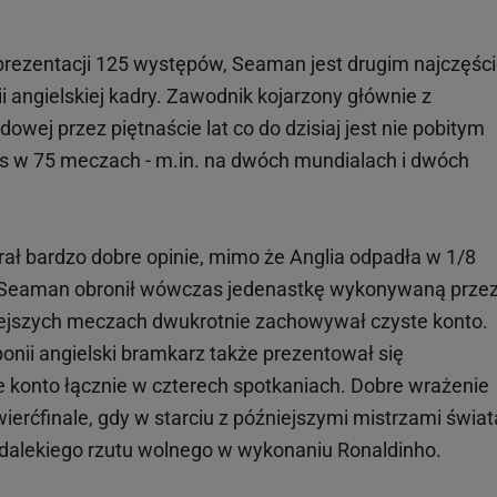
reprezentacji 125 występów, Seaman jest drugim najczęści
 angielskiej kadry. Zawodnik kojarzony głównie z
owej przez piętnaście lat co do dzisiaj jest nie pobitym
as w 75 meczach - m.in. na dwóch mundialach i dwóch
ał bardzo dobre opinie, mimo że Anglia odpadła w 1/8
ą. Seaman obronił wówczas jedenastkę wykonywaną prze
ejszych meczach dwukrotnie zachowywał czyste konto.
aponii angielski bramkarz także prezentował się
 konto łącznie w czterech spotkaniach. Dobre wrażenie
ierćfinale, gdy w starciu z późniejszymi mistrzami świat
zo dalekiego rzutu wolnego w wykonaniu Ronaldinho.