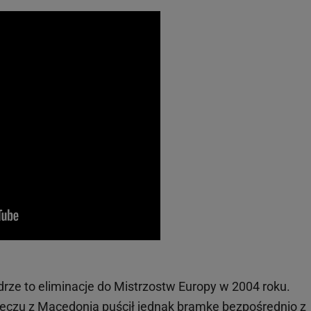
rze to eliminacje do Mistrzostw Europy w 2004 roku.
czu z Macedonią puścił jednak bramkę bezpośrednio z