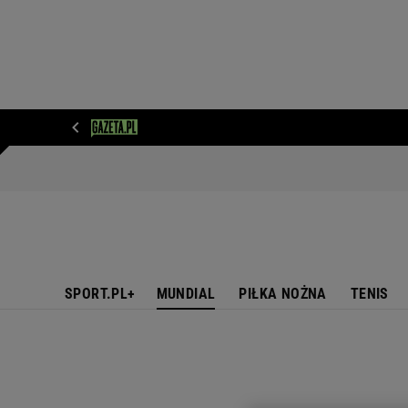
WIADOMOŚCI
NEXT
SPORT
PLOTEK
D
SPORT.PL+
MUNDIAL
PIŁKA NOŻNA
TENIS