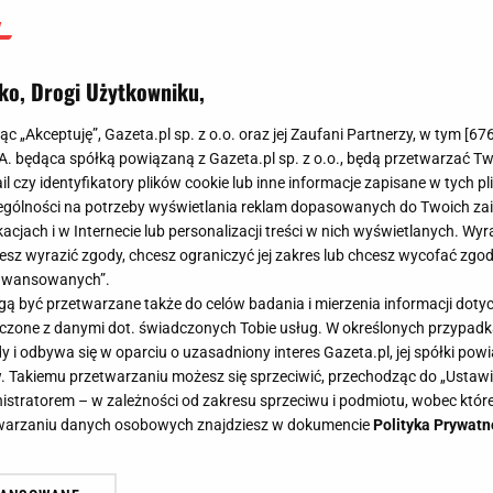
ko, Drogi Użytkowniku,
jąc „Akceptuję”, Gazeta.pl sp. z o.o. oraz jej Zaufani Partnerzy, w tym [
67
.A. będąca spółką powiązaną z Gazeta.pl sp. z o.o., będą przetwarzać T
ail czy identyfikatory plików cookie lub inne informacje zapisane w tych p
gólności na potrzeby wyświetlania reklam dopasowanych do Twoich zain
acjach i w Internecie lub personalizacji treści w nich wyświetlanych. Wyr
cesz wyrazić zgody, chcesz ograniczyć jej zakres lub chcesz wycofać zgo
aawansowanych”.
 być przetwarzane także do celów badania i mierzenia informacji dot
 kronika kompromitujących wpadek [WIDEO]
 łączone z danymi dot. świadczonych Tobie usług. W określonych przypad
, czyli kronika kompromitujących
i odbywa się w oparciu o uzasadniony interes Gazeta.pl, jej spółki powi
. Takiemu przetwarzaniu możesz się sprzeciwić, przechodząc do „Ust
nistratorem – w zależności od zakresu sprzeciwu i podmiotu, wobec które
etwarzaniu danych osobowych znajdziesz w dokumencie
Polityka Prywatn