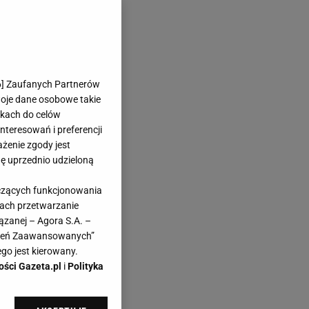
6
] Zaufanych Partnerów
woje dane osobowe takie
likach do celów
teresowań i preferencji
ażenie zgody jest
dę uprzednio udzieloną
yczących funkcjonowania
kach przetwarzanie
ązanej – Agora S.A. –
awień Zaawansowanych”
go jest kierowany.
ości Gazeta.pl
i
Polityka