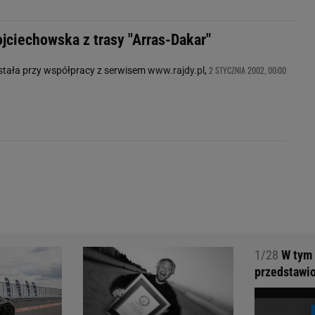
jciechowska z trasy "Arras-Dakar"
2 STYCZNIA 2002, 00:00
stała przy współpracy z serwisem
www.rajdy.pl
,
1/28
W tym 
przedstawio