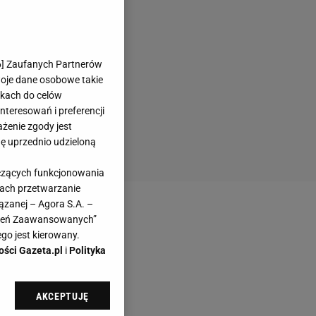
6
] Zaufanych Partnerów
woje dane osobowe takie
likach do celów
teresowań i preferencji
ażenie zgody jest
dę uprzednio udzieloną
yczących funkcjonowania
kach przetwarzanie
ązanej – Agora S.A. –
awień Zaawansowanych”
go jest kierowany.
ości Gazeta.pl
i
Polityka
AKCEPTUJĘ
l sp. z o.o., jej
ić swoje preferencje