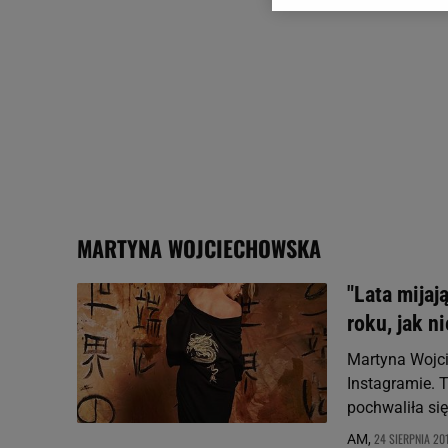
dotyczące plików cookie,
odnośnik „Ustawienia pr
plików cookie możliwa je
My, nasi Zaufani Partne
Użycie dokładnych danych
Przechowywanie informacji
badnie odbiorców i uleps
MARTYNA WOJCIECHOWSKA
"Lata mija
roku, jak n
Martyna Wojci
Instagramie. 
pochwaliła si
24 SIERPNIA 201
AM,