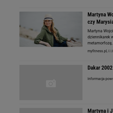
Martyna Wo
czy Marysi
Martyna Wojci
dziennikarek 
metamorfozę, 
6 L
myfitness.pl,
Dakar 2002 
Informacja pow
Martyna i J