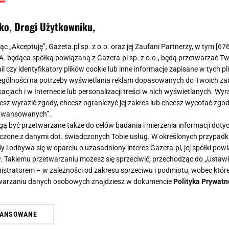
ko, Drogi Użytkowniku,
jąc „Akceptuję”, Gazeta.pl sp. z o.o. oraz jej Zaufani Partnerzy, w tym [
67
.A. będąca spółką powiązaną z Gazeta.pl sp. z o.o., będą przetwarzać T
ail czy identyfikatory plików cookie lub inne informacje zapisane w tych p
gólności na potrzeby wyświetlania reklam dopasowanych do Twoich zain
acjach i w Internecie lub personalizacji treści w nich wyświetlanych. Wyr
cesz wyrazić zgody, chcesz ograniczyć jej zakres lub chcesz wycofać zgo
aawansowanych”.
 być przetwarzane także do celów badania i mierzenia informacji dot
 łączone z danymi dot. świadczonych Tobie usług. W określonych przypad
i odbywa się w oparciu o uzasadniony interes Gazeta.pl, jej spółki powi
. Takiemu przetwarzaniu możesz się sprzeciwić, przechodząc do „Ust
nistratorem – w zależności od zakresu sprzeciwu i podmiotu, wobec które
etwarzaniu danych osobowych znajdziesz w dokumencie
Polityka Prywatn
WANSOWANE
żasz też zgodę na zainstalowanie i przechowywanie plików cookie Gazeta.p
gora S.A. na Twoim urządzeniu końcowym. Możesz w każdej chwili zmien