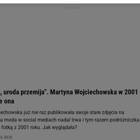
 wywołując narzędzie do zarządzania twoimi preferencjami dot. przetw
ywatności ” w stopce serwisu i przechodząc do „Ustawień Zaawansowan
st także za pomocą ustawień przeglądarki.
rzy i Agora S.A. możemy przetwarzać dane osobowe w następujących cel
 geolokalizacyjnych. Aktywne skanowanie charakterystyki urządzenia do
 na urządzeniu lub dostęp do nich. Spersonalizowane reklamy i treści, p
zanie usług.
Lista Zaufanych Partnerów
ją, uroda przemija". Martyna Wojciechowska w 2001
ie ona
echowska już nie raz publikowała swoje stare zdjęcia na
Ta moda w social mediach nadal trwa i tym razem podróżniczka
ę fotką z 2001 roku. Jak wyglądała?
8, 09:38