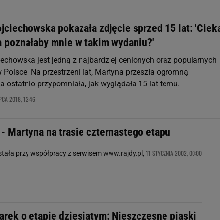
jciechowska pokazała zdjęcie sprzed 15 lat: 'Cie
a poznałaby mnie w takim wydaniu?'
echowska jest jedną z najbardziej cenionych oraz popularnych
w Polsce. Na przestrzeni lat, Martyna przeszła ogromną
a ostatnio przypomniała, jak wyglądała 15 lat temu.
IPCA 2018, 12:46
- Martyna na trasie czternastego etapu
11 STYCZNIA 2002, 00:00
stała przy współpracy z serwisem
www.rajdy.pl
,
arek o etapie dziesiątym: Nieszczęsne piaski