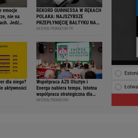
e emocje
REKORD GUINNESSA W RĘKACH
ze, nie na
POLAKA: NAJSZYBSZE
ach. Jedź
PRZEPŁYNIĘCIĘ BAŁTYKU NA
MATERIAŁ PROMOCYJNY PR
ją
DESCE WINDSURFINGOWEJ -
wcy i
OFICJALNIE WPISANY DO
 na 4F Racing
KSIĘGI
Eston
wer dla niego?
Współpraca AZS Olsztyn i
Łotw
ile aktywności
Energa nabiera tempa. Istotna
współpraca strategiczna dla
MATERIAŁ PROMOCYJNY
siatkarskiego klubu i marki