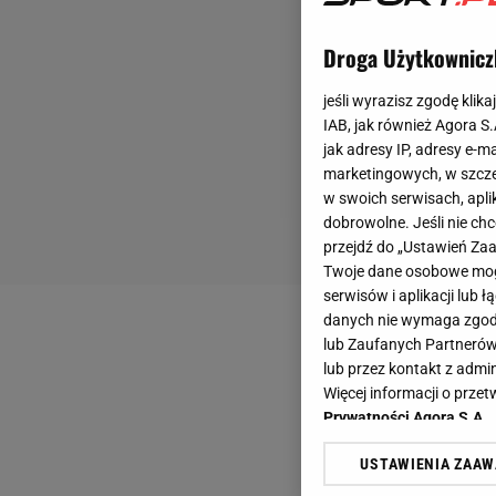
Droga Użytkownicz
jeśli wyrazisz zgodę klika
IAB, jak również Agora S
jak adresy IP, adresy e-m
marketingowych, w szcze
w swoich serwisach, aplik
dobrowolne. Jeśli nie ch
przejdź do „Ustawień Z
Twoje dane osobowe mogą
serwisów i aplikacji lub
danych nie wymaga zgody 
lub Zaufanych Partnerów
lub przez kontakt z admi
Więcej informacji o prz
Prywatności Agora S.A.
USTAWIENIA ZAA
Klikając „Akceptuję” wyra
Zaufanych Partnerów i A