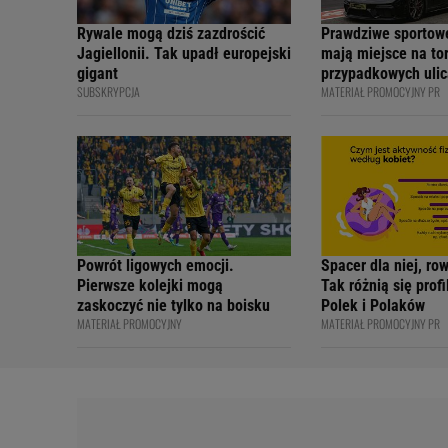
Rywale mogą dziś zazdrościć
Prawdziwe sportow
Jagiellonii. Tak upadł europejski
mają miejsce na tor
gigant
przypadkowych ulic
SUBSKRYPCJA
MATERIAŁ PROMOCYJNY PR
bezpiecznie - apelu
profesjonalni kiero
internetowi twórcy
Academy
Powrót ligowych emocji.
Spacer dla niej, ro
Pierwsze kolejki mogą
Tak różnią się prof
zaskoczyć nie tylko na boisku
Polek i Polaków
MATERIAŁ PROMOCYJNY
MATERIAŁ PROMOCYJNY PR