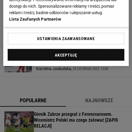
dostęp do nich. Spersonalizowane reklamy i treści, pomiar
reklam i treści, badnie odbiorców i ulepszanie usług.
Lista Zaufanych Partnerów
USTAWIENIA ZAAWANSOWANE
Przełomowy dzień dla polskiego biathlonu!
AKCEPTUJĘ
Znakomity występ. Brawo!
26 LISTOPADA 2023, 13:08
Karolina Jaskulska,
POPULARNE
NAJNOWSZE
Górnik Zabrze przegrał z Ferencvarosem.
Wicemistrz Polski ma czego żałować [ZAPIS
RELACJI]