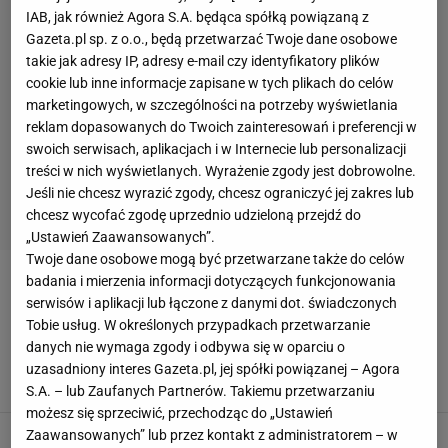
IAB, jak również Agora S.A. będąca spółką powiązaną z
Gazeta.pl sp. z o.o., będą przetwarzać Twoje dane osobowe
takie jak adresy IP, adresy e-mail czy identyfikatory plików
cookie lub inne informacje zapisane w tych plikach do celów
marketingowych, w szczególności na potrzeby wyświetlania
reklam dopasowanych do Twoich zainteresowań i preferencji w
swoich serwisach, aplikacjach i w Internecie lub personalizacji
treści w nich wyświetlanych. Wyrażenie zgody jest dobrowolne.
Jeśli nie chcesz wyrazić zgody, chcesz ograniczyć jej zakres lub
chcesz wycofać zgodę uprzednio udzieloną przejdź do
„Ustawień Zaawansowanych”.
Twoje dane osobowe mogą być przetwarzane także do celów
badania i mierzenia informacji dotyczących funkcjonowania
JOANNA JAKIEŁA
serwisów i aplikacji lub łączone z danymi dot. świadczonych
Tobie usług. W określonych przypadkach przetwarzanie
Ależ walka Polek w biathlonie! Biły się o
danych nie wymaga zgody i odbywa się w oparciu o
czołówkę
uzasadniony interes Gazeta.pl, jej spółki powiązanej – Agora
21 LUTEGO 2026, 15:03
Bartosz Królikowski,
S.A. – lub Zaufanych Partnerów. Takiemu przetwarzaniu
możesz się sprzeciwić, przechodząc do „Ustawień
Historyczny wynik Polek na igrzyskach
Zaawansowanych” lub przez kontakt z administratorem – w