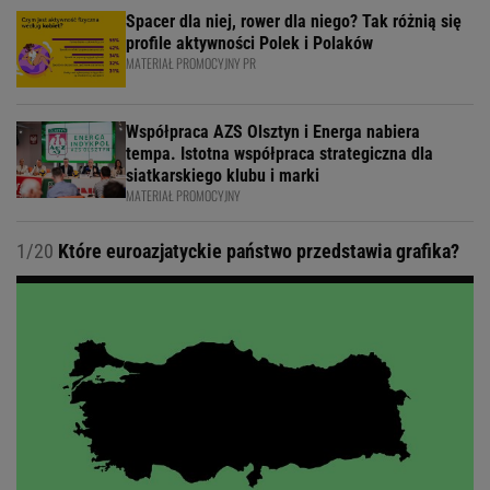
Spacer dla niej, rower dla niego? Tak różnią się
profile aktywności Polek i Polaków
MATERIAŁ PROMOCYJNY PR
Współpraca AZS Olsztyn i Energa nabiera
tempa. Istotna współpraca strategiczna dla
siatkarskiego klubu i marki
MATERIAŁ PROMOCYJNY
1/20
Które euroazjatyckie państwo przedstawia grafika?