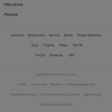
Piłka ręczna
Pływanie
Gazeta.pl
Wiadomości
Sport.pl
Biznes
Gazeta Wyborcza
Buzz
Pogoda
Wideo
Tok.FM
Poczta
Facebook
RSS
Copyright © Gazeta.pl sp. z o.o.
O Nas
Staże u nas
Reklama
Polityka prywatności
Wszystkie artykuły
Zasady korzystania z portalu
Zgłoś uwagi
Ustawienia prywatności