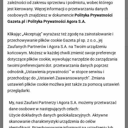
olimpijskich! Brawo, brawo!
zależności od zakresu sprzeciwu i podmiotu, wobec którego
jest kierowany. Więcej informacji o przetwarzaniu danych
18 LUTEGO 2026, 16:06
Bartosz Królikowski,
osobowych znajdziesz w dokumencie
Polityka Prywatności
Gazeta.pl
i
Polityka Prywatności Agora S.A.
Znakomity występ polskiej biathlonistki na
igrzyskach!
Klikając „Akceptuję” wyrażasz też zgodę na zainstalowanie i
14 LUTEGO 2026, 15:55
Dominik Stachowiak,
przechowywanie plików cookie Gazeta.pl sp. z o.o., jej
Zaufanych Partnerów i Agora S.A. na Twoim urządzeniu
końcowym. Możesz w każdej chwili zmienić swoje preferencje
dotyczące plików cookie, wywołując narzędzie do zarządzania
twoimi preferencjami dot. przetwarzania danych poprzez
odnośnik „Ustawienia prywatności ” w stopce serwisu i
przechodząc do „Ustawień Zaawansowanych”. Zmiana
ustawień plików cookie możliwa jest także za pomocą ustawień
przeglądarki.
My, nasi Zaufani Partnerzy i Agora S.A. możemy przetwarzać
dane osobowe w następujących celach:
Użycie dokładnych danych geolokalizacyjnych. Aktywne
skanowanie charakterystyki urządzenia do celów
identyfikacji. Przechowywanie informacji na urządzeniu lub