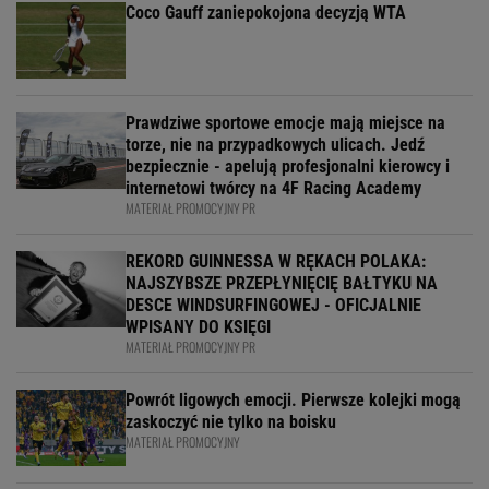
Coco Gauff zaniepokojona decyzją WTA
Prawdziwe sportowe emocje mają miejsce na
torze, nie na przypadkowych ulicach. Jedź
bezpiecznie - apelują profesjonalni kierowcy i
internetowi twórcy na 4F Racing Academy
MATERIAŁ PROMOCYJNY PR
REKORD GUINNESSA W RĘKACH POLAKA:
NAJSZYBSZE PRZEPŁYNIĘCIĘ BAŁTYKU NA
DESCE WINDSURFINGOWEJ - OFICJALNIE
WPISANY DO KSIĘGI
MATERIAŁ PROMOCYJNY PR
Powrót ligowych emocji. Pierwsze kolejki mogą
zaskoczyć nie tylko na boisku
MATERIAŁ PROMOCYJNY