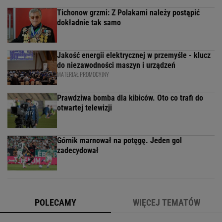
Tichonow grzmi: Z Polakami należy postąpić
dokładnie tak samo
Jakość energii elektrycznej w przemyśle - klucz
do niezawodności maszyn i urządzeń
MATERIAŁ PROMOCYJNY
Prawdziwa bomba dla kibiców. Oto co trafi do
otwartej telewizji
Górnik marnował na potęgę. Jeden gol
zadecydował
POLECAMY
WIĘCEJ TEMATÓW