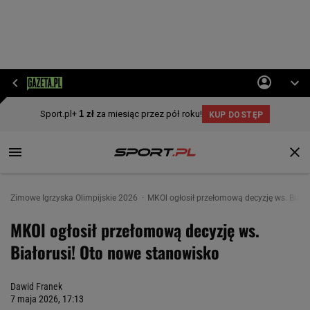
Zimowe Igrzyska Olimpijskie 2026
MKOl ogłosił przełomową decyzję ws. Biało
MKOl ogłosił przełomową decyzję ws.
Białorusi! Oto nowe stanowisko
Dawid Franek
7 maja 2026, 17:13