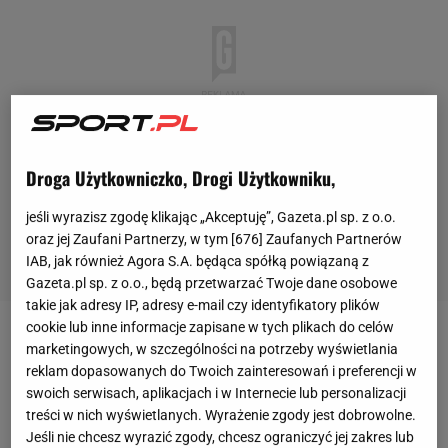
Droga Użytkowniczko, Drogi Użytkowniku,
jeśli wyrazisz zgodę klikając „Akceptuję”, Gazeta.pl sp. z o.o.
oraz jej Zaufani Partnerzy, w tym [
676
] Zaufanych Partnerów
IAB, jak również Agora S.A. będąca spółką powiązaną z
Gazeta.pl sp. z o.o., będą przetwarzać Twoje dane osobowe
takie jak adresy IP, adresy e-mail czy identyfikatory plików
cookie lub inne informacje zapisane w tych plikach do celów
Tym samym cofnięto wcześniejsze zalecenia z
marketingowych, w szczególności na potrzeby wyświetlania
reklam dopasowanych do Twoich zainteresowań i preferencji w
lutego 2022 oraz marca 2023 roku, które zostały
swoich serwisach, aplikacjach i w Internecie lub personalizacji
wprowadzone po wybuchu wojny na
Ukrainie
.
treści w nich wyświetlanych. Wyrażenie zgody jest dobrowolne.
Decyzja obejmuje również zniesienie dodatkowych
Jeśli nie chcesz wyrazić zgody, chcesz ograniczyć jej zakres lub