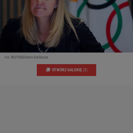
Fot. REUTERS/Denis Balibouse
OTWÓRZ GALERIĘ
(3)