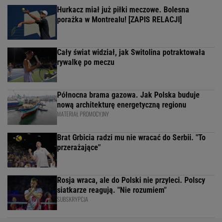
Hurkacz miał już piłki meczowe. Bolesna
porażka w Montrealu! [ZAPIS RELACJI]
Cały świat widział, jak Switolina potraktowała
rywalkę po meczu
Północna brama gazowa. Jak Polska buduje
nową architekturę energetyczną regionu
MATERIAŁ PROMOCYJNY
Brat Grbicia radzi mu nie wracać do Serbii. "To
przerażające"
Rosja wraca, ale do Polski nie przyleci. Polscy
siatkarze reagują. "Nie rozumiem"
SUBSKRYPCJA