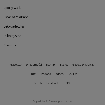
Sporty walki
Skoki narciarskie
Lekkoatletyka
Piłka ręczna
Pływanie
Gazeta.pl
Wiadomości
Sport.pl
Biznes
Gazeta Wyborcza
Buzz
Pogoda
Wideo
Tok.FM
Poczta
Facebook
RSS
Copyright © Gazeta.pl sp. z o.o.