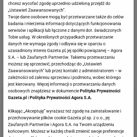
środków ochronnych dotyczących białoruskich
chcesz wycofać zgodę uprzednio udzieloną przejdź do
„Ustawień Zaawansowanych”.
zawodników. Jak to zostało wytłumaczone? W
Twoje dane osobowe mogą być przetwarzane także do celów
oficjalnym komunikacie MKOl podkreślił, że sport
badania i mierzenia informacji dotyczących funkcjonowania
powinien pozostać przestrzenią wolną od
serwisów i aplikacji lub łączone z danymi dot. świadczonych
Tobie usług. W określonych przypadkach przetwarzanie
politycznych nacisków. Organizacja zaznaczyła, że
danych nie wymaga zgody i odbywa się w oparciu o
w obliczu rosnącej liczby konfliktów zbrojnych i coraz
uzasadniony interes Gazeta.pl, jej spółki powiązanej – Agora
większej niestabilności na świecie chce chronić
S.A. – lub Zaufanych Partnerów. Takiemu przetwarzaniu
możesz się sprzeciwić, przechodząc do „Ustawień
globalny charakter
sportu
i fundamentalne prawa
Zaawansowanych” lub przez kontakt z administratorem – w
sportowców.
zależności od zakresu sprzeciwu i podmiotu, wobec którego
jest kierowany. Więcej informacji o przetwarzaniu danych
osobowych znajdziesz w dokumencie
Polityka Prywatności
Gazeta.pl
i
Polityka Prywatności Agora S.A.
Klikając „Akceptuję” wyrażasz też zgodę na zainstalowanie i
przechowywanie plików cookie Gazeta.pl sp. z o.o., jej
Zaufanych Partnerów i Agora S.A. na Twoim urządzeniu
końcowym. Możesz w każdej chwili zmienić swoje preferencje