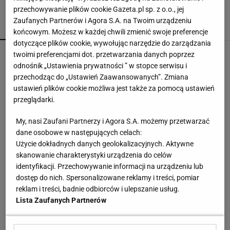
przechowywanie plików cookie Gazeta.pl sp. z o.o., jej
Zaufanych Partnerów i Agora S.A. na Twoim urządzeniu
POPULARNE
NAJNOWSZE
końcowym. Możesz w każdej chwili zmienić swoje preferencje
dotyczące plików cookie, wywołując narzędzie do zarządzania
Tichonow grzmi: Z Polakami należy postąpić
twoimi preferencjami dot. przetwarzania danych poprzez
dokładnie tak samo
odnośnik „Ustawienia prywatności ” w stopce serwisu i
przechodząc do „Ustawień Zaawansowanych”. Zmiana
ustawień plików cookie możliwa jest także za pomocą ustawień
Górnik Zabrze przegrał z Ferencvarosem.
przeglądarki.
Wicemistrz Polski ma czego żałować [ZAPIS
RELACJI]
My, nasi Zaufani Partnerzy i Agora S.A. możemy przetwarzać
dane osobowe w następujących celach:
Jakość energii elektrycznej w przemyśle - klucz
Użycie dokładnych danych geolokalizacyjnych. Aktywne
do niezawodności maszyn i urządzeń
skanowanie charakterystyki urządzenia do celów
MATERIAŁ PROMOCYJNY
identyfikacji. Przechowywanie informacji na urządzeniu lub
dostęp do nich. Spersonalizowane reklamy i treści, pomiar
Tak Chwalińska skomentowała swój występ w
reklam i treści, badnie odbiorców i ulepszanie usług.
Toronto
Lista Zaufanych Partnerów
Prawdziwa bomba dla kibiców. Oto co trafi do