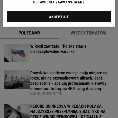
USTAWIENIA ZAAWANSOWANE
otwartej telewizji
AKCEPTUJĘ
POLECAMY
WIĘCEJ TEMATÓW
W Rosji zawrzało. "Polska stawia
nieakceptowalne warunki"
Prawdziwe sportowe emocje mają miejsce na
torze, nie na przypadkowych ulicach. Jedź
bezpiecznie - apelują profesjonalni kierowcy i
internetowi twórcy na 4F Racing Academy
MATERIAŁ PROMOCYJNY PR
REKORD GUINNESSA W RĘKACH POLAKA:
NAJSZYBSZE PRZEPŁYNIĘCIĘ BAŁTYKU NA
DESCE WINDSURFINGOWEJ - OFICJALNIE