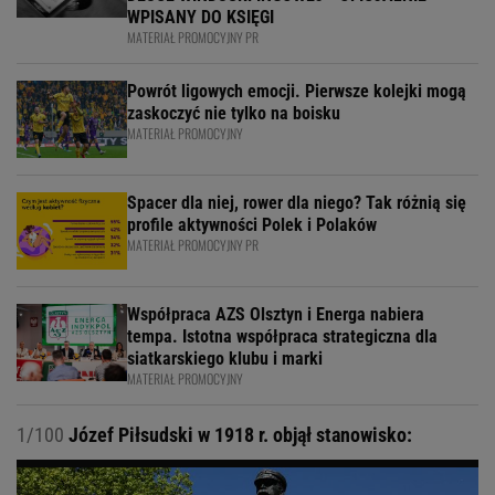
WPISANY DO KSIĘGI
MATERIAŁ PROMOCYJNY PR
Powrót ligowych emocji. Pierwsze kolejki mogą
zaskoczyć nie tylko na boisku
MATERIAŁ PROMOCYJNY
Spacer dla niej, rower dla niego? Tak różnią się
profile aktywności Polek i Polaków
MATERIAŁ PROMOCYJNY PR
Współpraca AZS Olsztyn i Energa nabiera
tempa. Istotna współpraca strategiczna dla
siatkarskiego klubu i marki
MATERIAŁ PROMOCYJNY
1/100
Józef Piłsudski w 1918 r. objął stanowisko: