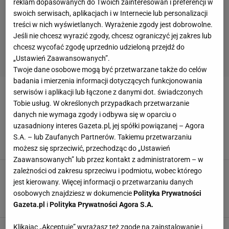
reklam dopasowanych do Twoich zainteresowań i preferencji w
swoich serwisach, aplikacjach i w Internecie lub personalizacji
treści w nich wyświetlanych. Wyrażenie zgody jest dobrowolne.
Jeśli nie chcesz wyrazić zgody, chcesz ograniczyć jej zakres lub
chcesz wycofać zgodę uprzednio udzieloną przejdź do
„Ustawień Zaawansowanych”.
Twoje dane osobowe mogą być przetwarzane także do celów
badania i mierzenia informacji dotyczących funkcjonowania
serwisów i aplikacji lub łączone z danymi dot. świadczonych
GALA UFC
Tobie usług. W określonych przypadkach przetwarzanie
danych nie wymaga zgody i odbywa się w oparciu o
UFC wraca! Gdzie i kiedy obejrzeć galę UFC
uzasadniony interes Gazeta.pl, jej spółki powiązanej – Agora
249? Transmisja TV
S.A. – lub Zaufanych Partnerów. Takiemu przetwarzaniu
9 MAJA 2020, 21:00
Sport.pl,
możesz się sprzeciwić, przechodząc do „Ustawień
Zaawansowanych” lub przez kontakt z administratorem – w
zależności od zakresu sprzeciwu i podmiotu, wobec którego
Gala UFC 249 odwołana! Sprawy wymknęły się
spod kontroli
jest kierowany. Więcej informacji o przetwarzaniu danych
osobowych znajdziesz w dokumencie
Polityka Prywatności
DL/Rafał Grabosz, inthecage.pl,
Gazeta.pl
i
Polityka Prywatności Agora S.A.
10 KWIETNIA 2020, 08:14
Klikając „Akceptuję” wyrażasz też zgodę na zainstalowanie i