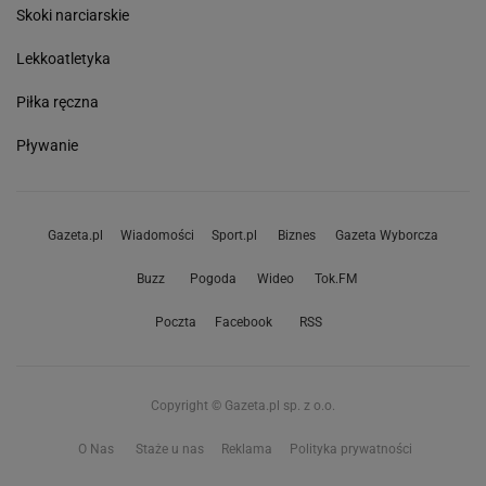
Skoki narciarskie
Lekkoatletyka
Piłka ręczna
Pływanie
Gazeta.pl
Wiadomości
Sport.pl
Biznes
Gazeta Wyborcza
Buzz
Pogoda
Wideo
Tok.FM
Poczta
Facebook
RSS
Copyright © Gazeta.pl sp. z o.o.
O Nas
Staże u nas
Reklama
Polityka prywatności