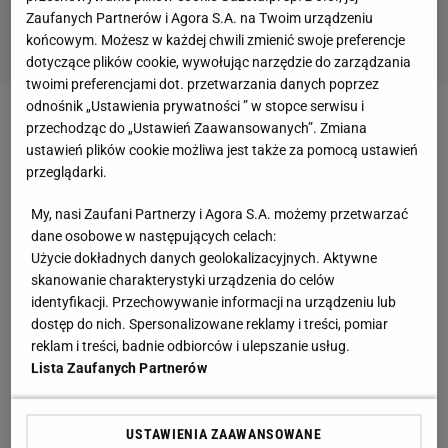
Zaufanych Partnerów i Agora S.A. na Twoim urządzeniu
końcowym. Możesz w każdej chwili zmienić swoje preferencje
dotyczące plików cookie, wywołując narzędzie do zarządzania
twoimi preferencjami dot. przetwarzania danych poprzez
odnośnik „Ustawienia prywatności ” w stopce serwisu i
Zobacz wideo
Nigdy po walkach nie ukrywałam
przechodząc do „Ustawień Zaawansowanych”. Zmiana
ustawień plików cookie możliwa jest także za pomocą ustawień
twarzy i nie wstydziłam się siniaków"
przeglądarki.
W pierwotnym założeniu na gali pojawić się miały
My, nasi Zaufani Partnerzy i Agora S.A. możemy przetwarzać
dane osobowe w następujących celach:
jedne z najgłośniejszych nazwisk w całej federacji.
Użycie dokładnych danych geolokalizacyjnych. Aktywne
Ostatecznie z udziału w niej zrezygnował Chabib
skanowanie charakterystyki urządzenia do celów
Nurmagomiedow. Tony Ferguson, który miał być
identyfikacji. Przechowywanie informacji na urządzeniu lub
dostęp do nich. Spersonalizowane reklamy i treści, pomiar
rywalem Rosjanina w walce wieczoru, ostatecznie
reklam i treści, badnie odbiorców i ulepszanie usług.
zmierzy się jednak z Justinem Gaethjem, a stawką
Lista Zaufanych Partnerów
ich pojedynku będzie tytuł tymczasowego mistrza w
wadze lekkiej.
USTAWIENIA ZAAWANSOWANE