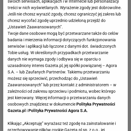
swoich serwisach, aplikacjach i w Internecie lub personalizacji
treści w nich wyświetlanych. Wyrażenie zgody jest dobrowolne.
Jeśli nie chcesz wyrazić zgody, chcesz ograniczyć jej zakres lub
chcesz wycofać zgodę uprzednio udzieloną przejdź do
„Ustawień Zaawansowanych”.
Twoje dane osobowe mogą być przetwarzane także do celów
badania i mierzenia informacji dotyczących funkcjonowania
serwisów i aplikacji lub łączone z danymi dot. świadczonych
Tobie usług. W określonych przypadkach przetwarzanie
danych nie wymaga zgody i odbywa się w oparciu o
uzasadniony interes Gazeta.pl, jej spółki powiązanej – Agora
S.A. – lub Zaufanych Partnerów. Takiemu przetwarzaniu
możesz się sprzeciwić, przechodząc do „Ustawień
Zaawansowanych” lub przez kontakt z administratorem – w
zależności od zakresu sprzeciwu i podmiotu, wobec którego
jest kierowany. Więcej informacji o przetwarzaniu danych
osobowych znajdziesz w dokumencie
Polityka Prywatności
Gazeta.pl
i
Polityka Prywatności Agora S.A.
Klikając „Akceptuję” wyrażasz też zgodę na zainstalowanie i
przechowywanie plików cookie Gazeta.pl sp. z o.o., jej