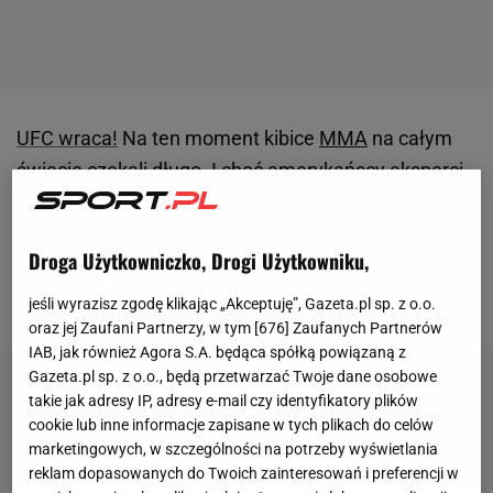
UFC wraca!
Na ten moment kibice
MMA
na całym
świecie czekali długo. I choć amerykańscy eksperci
jeszcze niedawno twierdzili, że organizacja
UFC
249
jest niemożliwa z powodu pandemii koronawirusa,
Droga Użytkowniczko, Drogi Użytkowniku,
to prezes federacji - Dana White - postawił na swoim
i gala odbędzie się już w najbliższy weekend.
jeśli wyrazisz zgodę klikając „Akceptuję”, Gazeta.pl sp. z o.o.
oraz jej Zaufani Partnerzy, w tym [
676
] Zaufanych Partnerów
IAB, jak również Agora S.A. będąca spółką powiązaną z
Gazeta.pl sp. z o.o., będą przetwarzać Twoje dane osobowe
takie jak adresy IP, adresy e-mail czy identyfikatory plików
cookie lub inne informacje zapisane w tych plikach do celów
marketingowych, w szczególności na potrzeby wyświetlania
reklam dopasowanych do Twoich zainteresowań i preferencji w