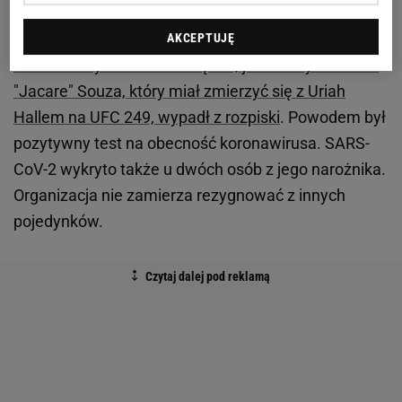
Walka na UFC 249 odwołana!
AKCEPTUJĘ
Ale nie wszystko układa się tak, jak należy. Ronaldo
"Jacare" Souza, który miał zmierzyć się z Uriah
Hallem na UFC 249, wypadł z rozpiski
. Powodem był
pozytywny test na obecność koronawirusa. SARS-
CoV-2 wykryto także u dwóch osób z jego narożnika.
Organizacja nie zamierza rezygnować z innych
pojedynków.