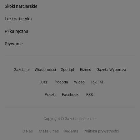
Skoki narciarskie
Lekkoatletyka
Piłka ręczna
Pływanie
Gazeta.pl
Wiadomości
Sport.pl
Biznes
Gazeta Wyborcza
Buzz
Pogoda
Wideo
Tok.FM
Poczta
Facebook
RSS
Copyright © Gazeta.pl sp. z o.o.
O Nas
Staże u nas
Reklama
Polityka prywatności