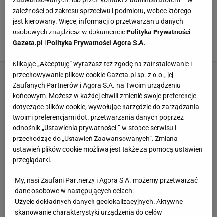
Zaawansowanych” lub przez kontakt z administratorem – w
zależności od zakresu sprzeciwu i podmiotu, wobec którego
Ewa Chodakowska świętuje piątą rocznicę
jest kierowany. Więcej informacji o przetwarzaniu danych
ślubu. Fanka pyta o dziecko, a trenerka
osobowych znajdziesz w dokumencie
Polityka Prywatności
odpowiada
Gazeta.pl
i
Polityka Prywatności Agora S.A.
26 WRZEŚNIA 2018, 12:10
AM,
Klikając „Akceptuję” wyrażasz też zgodę na zainstalowanie i
przechowywanie plików cookie Gazeta.pl sp. z o.o., jej
Zaufanych Partnerów i Agora S.A. na Twoim urządzeniu
końcowym. Możesz w każdej chwili zmienić swoje preferencje
dotyczące plików cookie, wywołując narzędzie do zarządzania
twoimi preferencjami dot. przetwarzania danych poprzez
odnośnik „Ustawienia prywatności ” w stopce serwisu i
przechodząc do „Ustawień Zaawansowanych”. Zmiana
ustawień plików cookie możliwa jest także za pomocą ustawień
przeglądarki.
My, nasi Zaufani Partnerzy i Agora S.A. możemy przetwarzać
dane osobowe w następujących celach:
Użycie dokładnych danych geolokalizacyjnych. Aktywne
skanowanie charakterystyki urządzenia do celów