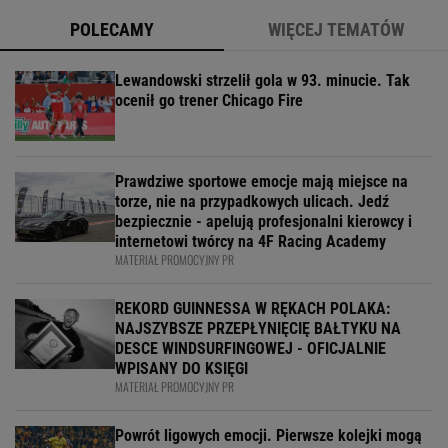
POLECAMY
WIĘCEJ TEMATÓW
Lewandowski strzelił gola w 93. minucie. Tak
ocenił go trener Chicago Fire
Prawdziwe sportowe emocje mają miejsce na
torze, nie na przypadkowych ulicach. Jedź
bezpiecznie - apelują profesjonalni kierowcy i
internetowi twórcy na 4F Racing Academy
MATERIAŁ PROMOCYJNY PR
REKORD GUINNESSA W RĘKACH POLAKA:
NAJSZYBSZE PRZEPŁYNIĘCIĘ BAŁTYKU NA
DESCE WINDSURFINGOWEJ - OFICJALNIE
WPISANY DO KSIĘGI
MATERIAŁ PROMOCYJNY PR
Powrót ligowych emocji. Pierwsze kolejki mogą