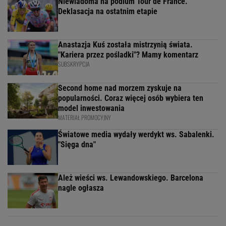
Niewiadoma na podium Tour de France.
Deklasacja na ostatnim etapie
Anastazja Kuś została mistrzynią świata.
"Kariera przez pośladki"? Mamy komentarz
SUBSKRYPCJA
Second home nad morzem zyskuje na
popularności. Coraz więcej osób wybiera ten
model inwestowania
MATERIAŁ PROMOCYJNY
Światowe media wydały werdykt ws. Sabalenki.
"Sięga dna"
Ależ wieści ws. Lewandowskiego. Barcelona
nagle ogłasza