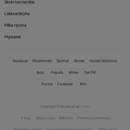
Skoki narciarskie
Lekkoatletyka
Piłka ręczna
Pływanie
Gazeta.pl
Wiadomości
Sport.pl
Biznes
Gazeta Wyborcza
Buzz
Pogoda
Wideo
Tok.FM
Poczta
Facebook
RSS
Copyright © Gazeta.pl sp. z o.o.
O Nas
Staże u nas
Reklama
Polityka prywatności
Wszystkie artykuły
Zasady korzystania z portalu
Zgłoś uwagi