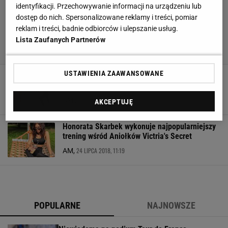
identyfikacji. Przechowywanie informacji na urządzeniu lub
dostęp do nich. Spersonalizowane reklamy i treści, pomiar
reklam i treści, badnie odbiorców i ulepszanie usług.
Lista Zaufanych Partnerów
USTAWIENIA ZAAWANSOWANE
Anna Lewandowska organizuje boot camp -
obóz kondycyjny w Dojo Stara Wieś
22 SIERPNIA 2018, 10:02
AM ,
AKCEPTUJĘ
Honorata Skarbek wykonuje najpopularniejszy
trening wśród Aniołków Victria's Secret
24 LIPCA 2018, 11:19
AM,
POPULARNE
NAJNOWSZE