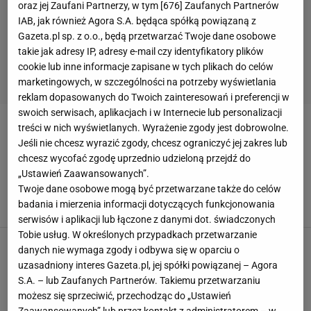
oraz jej Zaufani Partnerzy, w tym [
676
] Zaufanych Partnerów
IAB, jak również Agora S.A. będąca spółką powiązaną z
Gazeta.pl sp. z o.o., będą przetwarzać Twoje dane osobowe
takie jak adresy IP, adresy e-mail czy identyfikatory plików
cookie lub inne informacje zapisane w tych plikach do celów
marketingowych, w szczególności na potrzeby wyświetlania
reklam dopasowanych do Twoich zainteresowań i preferencji w
swoich serwisach, aplikacjach i w Internecie lub personalizacji
treści w nich wyświetlanych. Wyrażenie zgody jest dobrowolne.
ĆWICZENIA
Jeśli nie chcesz wyrazić zgody, chcesz ograniczyć jej zakres lub
chcesz wycofać zgodę uprzednio udzieloną przejdź do
Ekspert radzi jak zwiększyć swoją efektywność
„Ustawień Zaawansowanych”.
przed komputerem. Z tych technik korzystają
Twoje dane osobowe mogą być przetwarzane także do celów
esportowcy!
badania i mierzenia informacji dotyczących funkcjonowania
19 MAJA 2021, 16:21
PS,
serwisów i aplikacji lub łączone z danymi dot. świadczonych
Tobie usług. W określonych przypadkach przetwarzanie
Łukasz Żwirecki opowiedział o swoich
danych nie wymaga zgody i odbywa się w oparciu o
zmaganiach z projektem "Od Zera do
uzasadniony interes Gazeta.pl, jej spółki powiązanej – Agora
Weterana". Runmageddon to ważny etap w jego
S.A. – lub Zaufanych Partnerów. Takiemu przetwarzaniu
życiu
możesz się sprzeciwić, przechodząc do „Ustawień
18 LISTOPADA 2019, 08:26
JH,