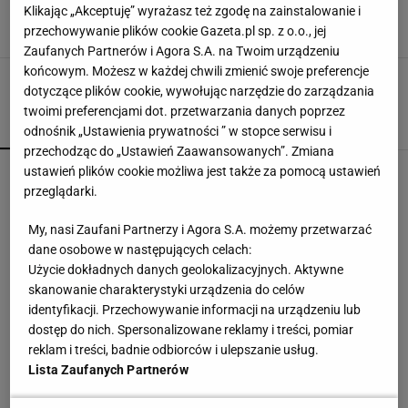
syn. "Piękna historia"
Klikając „Akceptuję” wyrażasz też zgodę na zainstalowanie i
24 LISTOPADA 2025, 09:09
przechowywanie plików cookie Gazeta.pl sp. z o.o., jej
Norbert Amlicki,
Zaufanych Partnerów i Agora S.A. na Twoim urządzeniu
końcowym. Możesz w każdej chwili zmienić swoje preferencje
dotyczące plików cookie, wywołując narzędzie do zarządzania
twoimi preferencjami dot. przetwarzania danych poprzez
POPULARNE
NAJNOWSZE
odnośnik „Ustawienia prywatności ” w stopce serwisu i
przechodząc do „Ustawień Zaawansowanych”. Zmiana
Hurkacz miał już piłki meczowe. Bolesna
ustawień plików cookie możliwa jest także za pomocą ustawień
porażka w Montrealu! [ZAPIS RELACJI]
przeglądarki.
My, nasi Zaufani Partnerzy i Agora S.A. możemy przetwarzać
Pilne wieści z Toronto! Znamy godzinę meczu Iga
dane osobowe w następujących celach:
Świątek - Marta Kostiuk
Użycie dokładnych danych geolokalizacyjnych. Aktywne
skanowanie charakterystyki urządzenia do celów
identyfikacji. Przechowywanie informacji na urządzeniu lub
Północna brama gazowa. Jak Polska buduje
dostęp do nich. Spersonalizowane reklamy i treści, pomiar
nową architekturę energetyczną regionu
reklam i treści, badnie odbiorców i ulepszanie usług.
MATERIAŁ PROMOCYJNY
Lista Zaufanych Partnerów
Trudno uwierzyć w to, co zrobił Hurkacz w