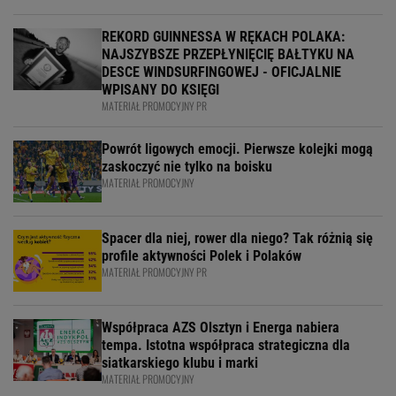
REKORD GUINNESSA W RĘKACH POLAKA:
NAJSZYBSZE PRZEPŁYNIĘCIĘ BAŁTYKU NA
DESCE WINDSURFINGOWEJ - OFICJALNIE
WPISANY DO KSIĘGI
MATERIAŁ PROMOCYJNY PR
Powrót ligowych emocji. Pierwsze kolejki mogą
zaskoczyć nie tylko na boisku
MATERIAŁ PROMOCYJNY
Spacer dla niej, rower dla niego? Tak różnią się
profile aktywności Polek i Polaków
MATERIAŁ PROMOCYJNY PR
Współpraca AZS Olsztyn i Energa nabiera
tempa. Istotna współpraca strategiczna dla
siatkarskiego klubu i marki
MATERIAŁ PROMOCYJNY