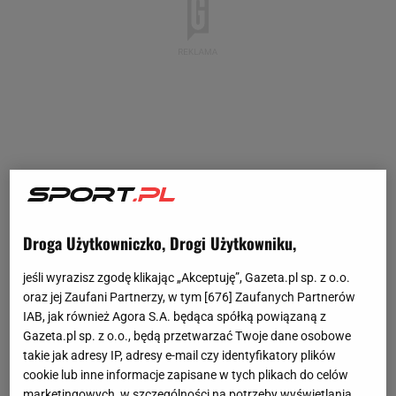
Droga Użytkowniczko, Drogi Użytkowniku,
jeśli wyrazisz zgodę klikając „Akceptuję”, Gazeta.pl sp. z o.o.
oraz jej Zaufani Partnerzy, w tym [
676
] Zaufanych Partnerów
IAB, jak również Agora S.A. będąca spółką powiązaną z
Gazeta.pl sp. z o.o., będą przetwarzać Twoje dane osobowe
takie jak adresy IP, adresy e-mail czy identyfikatory plików
cookie lub inne informacje zapisane w tych plikach do celów
marketingowych, w szczególności na potrzeby wyświetlania