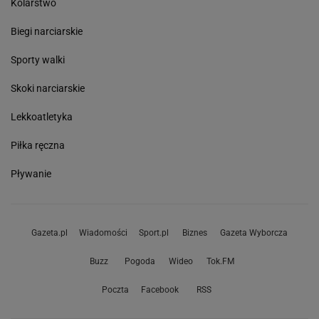
Kolarstwo
Biegi narciarskie
Sporty walki
Skoki narciarskie
Lekkoatletyka
Piłka ręczna
Pływanie
Gazeta.pl
Wiadomości
Sport.pl
Biznes
Gazeta Wyborcza
Buzz
Pogoda
Wideo
Tok.FM
Poczta
Facebook
RSS