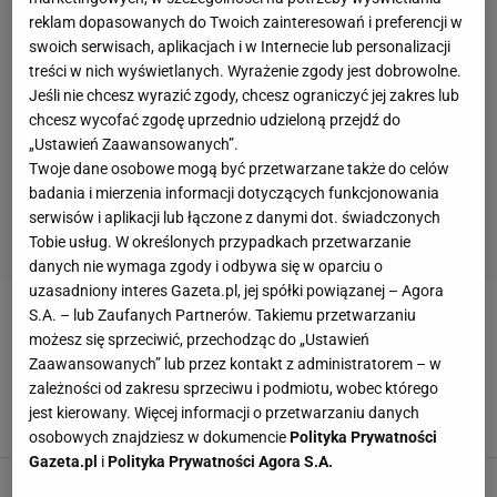
reklam dopasowanych do Twoich zainteresowań i preferencji w
swoich serwisach, aplikacjach i w Internecie lub personalizacji
treści w nich wyświetlanych. Wyrażenie zgody jest dobrowolne.
Jeśli nie chcesz wyrazić zgody, chcesz ograniczyć jej zakres lub
chcesz wycofać zgodę uprzednio udzieloną przejdź do
„Ustawień Zaawansowanych”.
Twoje dane osobowe mogą być przetwarzane także do celów
badania i mierzenia informacji dotyczących funkcjonowania
serwisów i aplikacji lub łączone z danymi dot. świadczonych
Tobie usług. W określonych przypadkach przetwarzanie
danych nie wymaga zgody i odbywa się w oparciu o
uzasadniony interes Gazeta.pl, jej spółki powiązanej – Agora
S.A. – lub Zaufanych Partnerów. Takiemu przetwarzaniu
ARKADIUSZ WLAZŁY
możesz się sprzeciwić, przechodząc do „Ustawień
Zaawansowanych” lub przez kontakt z administratorem – w
Wielki powrót polskiej legendy! Zagrał z synem.
zależności od zakresu sprzeciwu i podmiotu, wobec którego
"Coś naprawdę wyjątkowego"
jest kierowany. Więcej informacji o przetwarzaniu danych
9 MAJA 2026, 08:44
Aleksander Bernard,
osobowych znajdziesz w dokumencie
Polityka Prywatności
Gazeta.pl
i
Polityka Prywatności Agora S.A.
Mariusz Wlazły pęka z dumy. Oto co zrobił jego