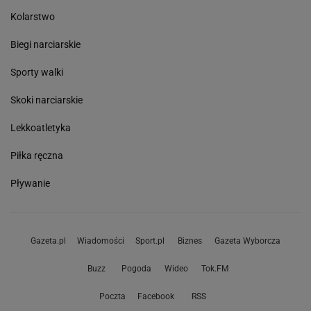
Kolarstwo
Biegi narciarskie
Sporty walki
Skoki narciarskie
Lekkoatletyka
Piłka ręczna
Pływanie
Gazeta.pl
Wiadomości
Sport.pl
Biznes
Gazeta Wyborcza
Buzz
Pogoda
Wideo
Tok.FM
Poczta
Facebook
RSS