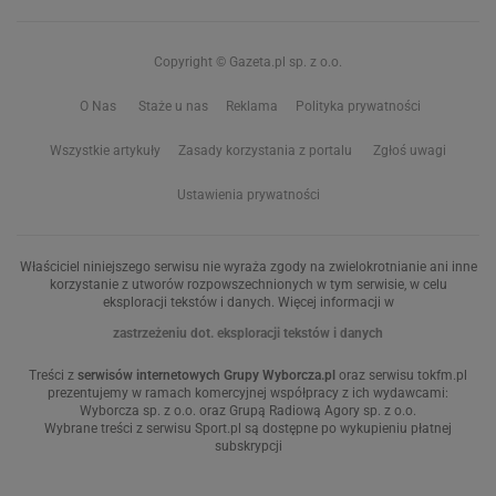
Copyright © Gazeta.pl sp. z o.o.
O Nas
Staże u nas
Reklama
Polityka prywatności
Wszystkie artykuły
Zasady korzystania z portalu
Zgłoś uwagi
Ustawienia prywatności
Właściciel niniejszego serwisu nie wyraża zgody na zwielokrotnianie ani inne
korzystanie z utworów rozpowszechnionych w tym serwisie, w celu
eksploracji tekstów i danych. Więcej informacji w
zastrzeżeniu dot. eksploracji tekstów i danych
Treści z
serwisów internetowych Grupy Wyborcza.pl
oraz serwisu tokfm.pl
prezentujemy w ramach komercyjnej współpracy z ich wydawcami:
Wyborcza sp. z o.o. oraz Grupą Radiową Agory sp. z o.o.
Wybrane treści z serwisu Sport.pl są dostępne po wykupieniu płatnej
subskrypcji