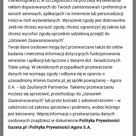
marketingowych, w szczególności na potrzeby wyświetlania
reklam dopasowanych do Twoich zainteresowań i preferencji w
swoich serwisach, aplikacjach i w Internecie lub personalizacji
treści w nich wyświetlanych. Wyrażenie zgody jest dobrowolne.
Jeśli nie chcesz wyrazić zgody, chcesz ograniczyć jej zakres lub
chcesz wycofać zgodę uprzednio udzieloną przejdź do
„Ustawień Zaawansowanych”.
Twoje dane osobowe mogą być przetwarzane także do celów
badania i mierzenia informacji dotyczących funkcjonowania
serwisów i aplikacji lub łączone z danymi dot. świadczonych
Tobie usług. W określonych przypadkach przetwarzanie
danych nie wymaga zgody i odbywa się w oparciu o
uzasadniony interes Gazeta.pl, jej spółki powiązanej – Agora
ALICJA WRONA-KUTRZEPA
S.A. – lub Zaufanych Partnerów. Takiemu przetwarzaniu
możesz się sprzeciwić, przechodząc do „Ustawień
Zaawansowanych” lub przez kontakt z administratorem – w
Polka jak Joker z "Batmana". Zapowiada, że
zależności od zakresu sprzeciwu i podmiotu, wobec którego
wybuchnie bieżnia. Sztafeta chce sensacji!
jest kierowany. Więcej informacji o przetwarzaniu danych
26 SIERPNIA 2023, 22:33
Łukasz Jachimiak,
osobowych znajdziesz w dokumencie
Polityka Prywatności
Gazeta.pl
i
Polityka Prywatności Agora S.A.
Brawo! Wielki sukces Polek na MŚ. Kaczmarek