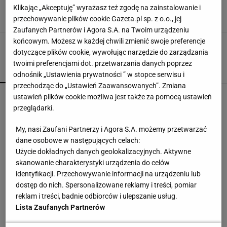
goniła jak szalona za mistrzynią świata
Klikając „Akceptuję” wyrażasz też zgodę na zainstalowanie i
26 SIERPNIA 2023, 20:19
Jakub Seweryn,
przechowywanie plików cookie Gazeta.pl sp. z o.o., jej
Zaufanych Partnerów i Agora S.A. na Twoim urządzeniu
końcowym. Możesz w każdej chwili zmienić swoje preferencje
dotyczące plików cookie, wywołując narzędzie do zarządzania
twoimi preferencjami dot. przetwarzania danych poprzez
POPULARNE
NAJNOWSZE
odnośnik „Ustawienia prywatności ” w stopce serwisu i
przechodząc do „Ustawień Zaawansowanych”. Zmiana
Górnik Zabrze przegrał z Ferencvarosem.
ustawień plików cookie możliwa jest także za pomocą ustawień
Wicemistrz Polski ma czego żałować [ZAPIS
przeglądarki.
RELACJI]
My, nasi Zaufani Partnerzy i Agora S.A. możemy przetwarzać
Prawdziwa bomba dla kibiców. Oto co trafi do
dane osobowe w następujących celach:
otwartej telewizji
Użycie dokładnych danych geolokalizacyjnych. Aktywne
skanowanie charakterystyki urządzenia do celów
identyfikacji. Przechowywanie informacji na urządzeniu lub
Do tej pory znane głównie z Europy Zachodniej.
dostęp do nich. Spersonalizowane reklamy i treści, pomiar
Teraz takie miejsca powstają w Polsce
reklam i treści, badnie odbiorców i ulepszanie usług.
MATERIAŁ PROMOCYJNY
Lista Zaufanych Partnerów
Tichonow grzmi: Z Polakami należy postąpić