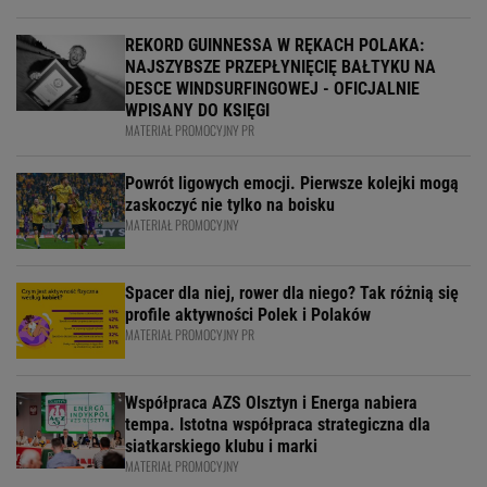
REKORD GUINNESSA W RĘKACH POLAKA:
NAJSZYBSZE PRZEPŁYNIĘCIĘ BAŁTYKU NA
DESCE WINDSURFINGOWEJ - OFICJALNIE
WPISANY DO KSIĘGI
MATERIAŁ PROMOCYJNY PR
Powrót ligowych emocji. Pierwsze kolejki mogą
zaskoczyć nie tylko na boisku
MATERIAŁ PROMOCYJNY
Spacer dla niej, rower dla niego? Tak różnią się
profile aktywności Polek i Polaków
MATERIAŁ PROMOCYJNY PR
Współpraca AZS Olsztyn i Energa nabiera
tempa. Istotna współpraca strategiczna dla
siatkarskiego klubu i marki
MATERIAŁ PROMOCYJNY