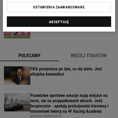
dokładnie tak samo
USTAWIENIA ZAAWANSOWANE
AKCEPTUJĘ
Górnik marnował na potęgę. Jeden gol
zadecydował
POLECAMY
WIĘCEJ TEMATÓW
FIFA przeprasza po tym, co się stało. Jest
oficjalny komunikat
Prawdziwe sportowe emocje mają miejsce na
torze, nie na przypadkowych ulicach. Jedź
bezpiecznie - apelują profesjonalni kierowcy i
internetowi twórcy na 4F Racing Academy
MATERIAŁ PROMOCYJNY PR