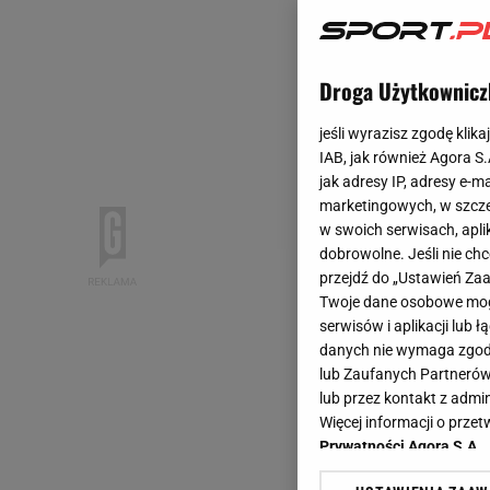
Droga Użytkownicz
jeśli wyrazisz zgodę klika
IAB, jak również Agora S
jak adresy IP, adresy e-m
marketingowych, w szcze
w swoich serwisach, aplik
dobrowolne. Jeśli nie ch
przejdź do „Ustawień Z
Twoje dane osobowe mogą
serwisów i aplikacji lub
danych nie wymaga zgody 
lub Zaufanych Partnerów
lub przez kontakt z admi
Więcej informacji o prz
Prywatności Agora S.A.