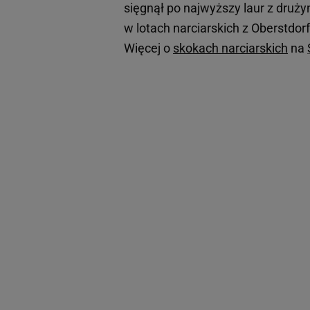
sięgnął po najwyższy laur z druż
w lotach narciarskich z Oberstd
Więcej o
skokach narciarskich
na