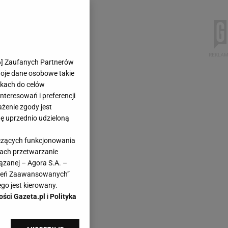
6
] Zaufanych Partnerów
woje dane osobowe takie
likach do celów
teresowań i preferencji
ażenie zgody jest
dę uprzednio udzieloną
yczących funkcjonowania
kach przetwarzanie
ązanej – Agora S.A. –
awień Zaawansowanych”
go jest kierowany.
ości Gazeta.pl
i
Polityka