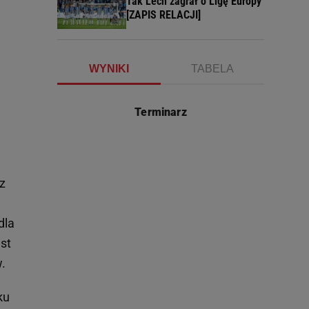
Tak Lech zagrał o Ligę Europy
[ZAPIS RELACJI]
WYNIKI
TABELA
Terminarz
z
dla
st
.
ku