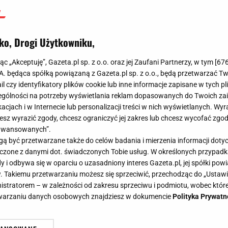
ko, Drogi Użytkowniku,
jąc „Akceptuję”, Gazeta.pl sp. z o.o. oraz jej Zaufani Partnerzy, w tym [
67
.A. będąca spółką powiązaną z Gazeta.pl sp. z o.o., będą przetwarzać T
ail czy identyfikatory plików cookie lub inne informacje zapisane w tych p
gólności na potrzeby wyświetlania reklam dopasowanych do Twoich zain
acjach i w Internecie lub personalizacji treści w nich wyświetlanych. Wyr
cesz wyrazić zgody, chcesz ograniczyć jej zakres lub chcesz wycofać zgo
aawansowanych”.
 być przetwarzane także do celów badania i mierzenia informacji dot
 łączone z danymi dot. świadczonych Tobie usług. W określonych przypad
i odbywa się w oparciu o uzasadniony interes Gazeta.pl, jej spółki powi
. Takiemu przetwarzaniu możesz się sprzeciwić, przechodząc do „Ust
nistratorem – w zależności od zakresu sprzeciwu i podmiotu, wobec które
etwarzaniu danych osobowych znajdziesz w dokumencie
Polityka Prywatn