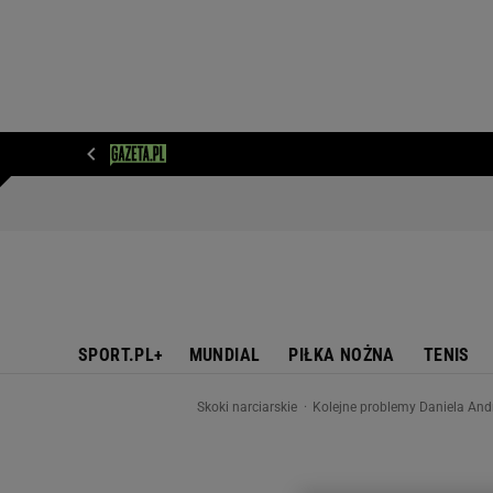
WIADOMOŚCI
NEXT
SPORT
PLOTEK
D
SPORT.PL+
MUNDIAL
PIŁKA NOŻNA
TENIS
Skoki narciarskie
Kolejne problemy Daniela And