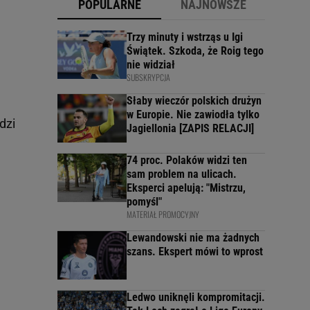
POPULARNE
NAJNOWSZE
Trzy minuty i wstrząs u Igi
Świątek. Szkoda, że Roig tego
nie widział
SUBSKRYPCJA
Słaby wieczór polskich drużyn
w Europie. Nie zawiodła tylko
dzi
Jagiellonia [ZAPIS RELACJI]
74 proc. Polaków widzi ten
sam problem na ulicach.
Eksperci apelują: "Mistrzu,
pomyśl"
MATERIAŁ PROMOCYJNY
Lewandowski nie ma żadnych
szans. Ekspert mówi to wprost
Ledwo uniknęli kompromitacji.