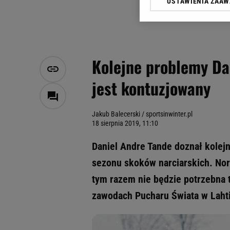
USTAWIENIA ZAA
Klikając „Akceptuję” wyra
Zaufanych Partnerów i A
dotyczące plików cookie,
odnośnik „Ustawienia pr
plików cookie możliwa je
Kolejne problemy Da
My, nasi Zaufani Partne
jest kontuzjowany
Użycie dokładnych danych
Przechowywanie informacji
badnie odbiorców i uleps
Jakub Balecerski / sportsinwinter.pl
18 sierpnia 2019, 11:10
Daniel Andre Tande doznał kolej
sezonu skoków narciarskich. Nor
tym razem nie będzie potrzebna t
zawodach Pucharu Świata w Lahti