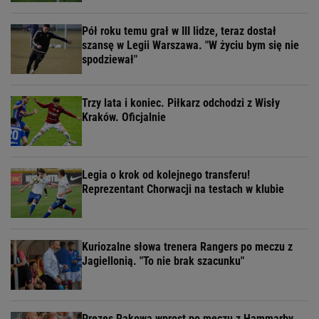
Pół roku temu grał w III lidze, teraz dostał
szansę w Legii Warszawa. "W życiu bym się nie
spodziewał"
Trzy lata i koniec. Piłkarz odchodzi z Wisły
Kraków. Oficjalnie
Legia o krok od kolejnego transferu!
Reprezentant Chorwacji na testach w klubie
Kuriozalne słowa trenera Rangers po meczu z
Jagiellonią. "To nie brak szacunku"
Prezes Rakowa wprost po meczu z Hammarby.