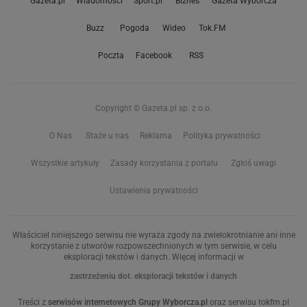
Gazeta.pl
Wiadomości
Sport.pl
Biznes
Gazeta Wyborcza
Buzz
Pogoda
Wideo
Tok.FM
Poczta
Facebook
RSS
Copyright © Gazeta.pl sp. z o.o.
O Nas
Staże u nas
Reklama
Polityka prywatności
Wszystkie artykuły
Zasady korzystania z portalu
Zgłoś uwagi
Ustawienia prywatności
Właściciel niniejszego serwisu nie wyraża zgody na zwielokrotnianie ani inne
korzystanie z utworów rozpowszechnionych w tym serwisie, w celu
eksploracji tekstów i danych. Więcej informacji w
zastrzeżeniu dot. eksploracji tekstów i danych
Treści z
serwisów internetowych Grupy Wyborcza.pl
oraz serwisu tokfm.pl