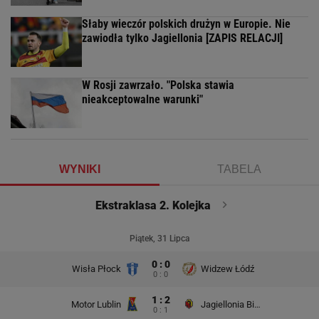
Słaby wieczór polskich drużyn w Europie. Nie
zawiodła tylko Jagiellonia [ZAPIS RELACJI]
W Rosji zawrzało. "Polska stawia
nieakceptowalne warunki"
WYNIKI
TABELA
Ekstraklasa 2. Kolejka
Piątek, 31 Lipca
0 : 0
Wisła Płock
Widzew Łódź
0 : 0
1 : 2
Motor Lublin
Jagiellonia Białystok
0 : 1