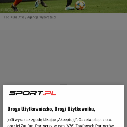
Fot. Kuba Atys / Agencja Wyborcza.pl
Droga Użytkowniczko, Drogi Użytkowniku,
jeśli wyrazisz zgodę klikając „Akceptuję”, Gazeta.pl sp. z o.o.
oraz jej Zaufani Partnerzy, w tym [
676
] Zaufanych Partnerów