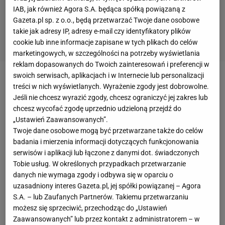
IAB, jak również Agora S.A. będąca spółką powiązaną z
Gazeta.pl sp. z o.o., będą przetwarzać Twoje dane osobowe
takie jak adresy IP, adresy e-mail czy identyfikatory plików
cookie lub inne informacje zapisane w tych plikach do celów
marketingowych, w szczególności na potrzeby wyświetlania
reklam dopasowanych do Twoich zainteresowań i preferencji w
swoich serwisach, aplikacjach i w Internecie lub personalizacji
Jeszcze pół roku temu Luis Rocha był na wylocie z
treści w nich wyświetlanych. Wyrażenie zgody jest dobrowolne.
Legii
, ale jednak Portugalczyk zostanie w
Warszawie
Jeśli nie chcesz wyrazić zgody, chcesz ograniczyć jej zakres lub
chcesz wycofać zgodę uprzednio udzieloną przejdź do
na dłużej. Rocha przegrał rywalizację z Michałem
„Ustawień Zaawansowanych”.
Karbowinikiem, ale Polak niemal na pewno latem
Twoje dane osobowe mogą być przetwarzane także do celów
odejdzie, więc doświadczenie 27-letniego
badania i mierzenia informacji dotyczących funkcjonowania
serwisów i aplikacji lub łączone z danymi dot. świadczonych
Portugalczyka powinno się przydać
Legii
. W
Tobie usług. W określonych przypadkach przetwarzanie
minionym sezonie były gracz Panetolikosu wystąpił
danych nie wymaga zgody i odbywa się w oparciu o
zaledwie 13 razy w
lidze
. Na koncie ma też sześć
uzasadniony interes Gazeta.pl, jej spółki powiązanej – Agora
S.A. – lub Zaufanych Partnerów. Takiemu przetwarzaniu
meczów
w eliminacjach do
Ligi Europy
, oraz dwa
możesz się sprzeciwić, przechodząc do „Ustawień
spotkania w Pucharze
Polski
. Spędził na boisku
Zaawansowanych” lub przez kontakt z administratorem – w