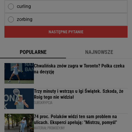
curling
zorbing
NASTĘPNE PYTANIE
POPULARNE
NAJNOWSZE
Chwalińska znów zagra w Toronto? Polka czeka
na decyzję
Trzy minuty i wstrząs u Igi Świątek. Szkoda, że
Roig tego nie widział
SUBSKRYPCJA
74 proc. Polaków widzi ten sam problem na
ulicach. Eksperci apelują: "Mistrzu, pomyśl"
MATERIAŁ PROMOCYJNY