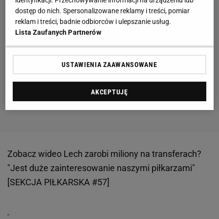
identyfikacji. Przechowywanie informacji na urządzeniu lub
dostęp do nich. Spersonalizowane reklamy i treści, pomiar
reklam i treści, badnie odbiorców i ulepszanie usług.
Lista Zaufanych Partnerów
USTAWIENIA ZAAWANSOWANE
AKCEPTUJĘ
Zobacz wideo
Lech zarobi miliony na transferach?
"Jest duże zainteresowanie naszymi piłkarzami"
[SEKCJA PIŁKARSKA #57]