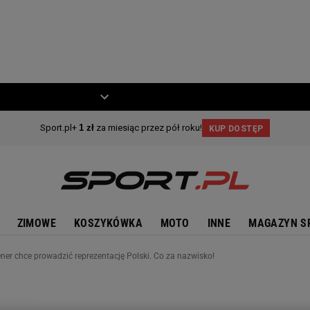
ZIECKO
MOTO
ZIMOWE
KOSZYKÓWKA
MOTO
INNE
MAGAZYN S
ener chce prowadzić reprezentację Polski. Co za nazwisko!