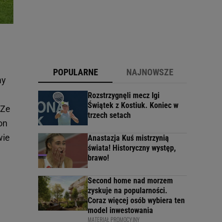
POPULARNE
NAJNOWSZE
my
Rozstrzygnęli mecz Igi
Świątek z Kostiuk. Koniec w
 Ze
trzech setach
on
wie
Anastazja Kuś mistrzynią
świata! Historyczny występ,
brawo!
Second home nad morzem
zyskuje na popularności.
Coraz więcej osób wybiera ten
model inwestowania
MATERIAŁ PROMOCYJNY