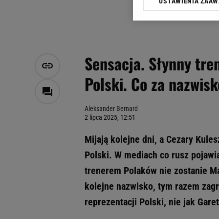
USTAWIENIA ZAA
Klikając „Akceptuję” wyra
Zaufanych Partnerów i A
dotyczące plików cookie,
odnośnik „Ustawienia pr
plików cookie możliwa je
Sensacja. Słynny tre
My, nasi Zaufani Partne
Polski. Co za nazwisk
Użycie dokładnych danych
Przechowywanie informacji
badnie odbiorców i uleps
Aleksander Bernard
2 lipca 2025, 12:51
Mijają kolejne dni, a Cezary Kule
Polski. W mediach co rusz pojawi
trenerem Polaków nie zostanie Ma
kolejne nazwisko, tym razem zag
reprezentacji Polski, nie jak Gar