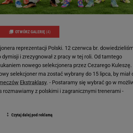
OTWÓRZ GALERIĘ
(4)
onera reprezentacji Polski. 12 czerwca br. dowiedzieliś
o dymisji i zrezygnował z pracy w tej roli. Od tamtego
ukaniem nowego selekcjonera przez Cezarego Kuleszę.
wy selekcjoner ma zostać wybrany do 15 lipca, by miał 
meczów
Ekstraklasy
. - Postaramy się wybrać go w możli
as rozmawiamy z polskimi i zagranicznymi trenerami -