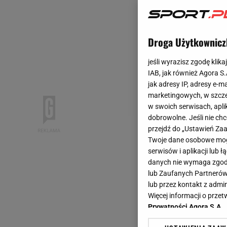
Droga Użytkownicz
jeśli wyrazisz zgodę klika
IAB, jak również Agora S
jak adresy IP, adresy e-m
marketingowych, w szcze
w swoich serwisach, aplik
dobrowolne. Jeśli nie ch
przejdź do „Ustawień Z
Twoje dane osobowe mogą
serwisów i aplikacji lub
danych nie wymaga zgody 
lub Zaufanych Partnerów
lub przez kontakt z admi
Więcej informacji o prz
Prywatności Agora S.A.