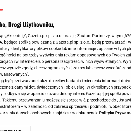
ko, Drogi Użytkowniku,
jąc „Akceptuję”, Gazeta.pl sp. z o.o. oraz jej Zaufani Partnerzy, w tym [
67
.A. będąca spółką powiązaną z Gazeta.pl sp. z o.o., będą przetwarzać T
ail czy identyfikatory plików cookie lub inne informacje zapisane w tych p
gólności na potrzeby wyświetlania reklam dopasowanych do Twoich zain
acjach i w Internecie lub personalizacji treści w nich wyświetlanych. Wyr
cesz wyrazić zgody, chcesz ograniczyć jej zakres lub chcesz wycofać zgo
aawansowanych”.
 być przetwarzane także do celów badania i mierzenia informacji dot
 łączone z danymi dot. świadczonych Tobie usług. W określonych przypad
i odbywa się w oparciu o uzasadniony interes Gazeta.pl, jej spółki powi
. Takiemu przetwarzaniu możesz się sprzeciwić, przechodząc do „Ust
nistratorem – w zależności od zakresu sprzeciwu i podmiotu, wobec które
etwarzaniu danych osobowych znajdziesz w dokumencie
Polityka Prywatn