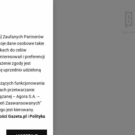
6
] Zaufanych Partnerów
woje dane osobowe takie
likach do celów
teresowań i preferencji
ażenie zgody jest
dę uprzednio udzieloną
yczących funkcjonowania
kach przetwarzanie
ązanej – Agora S.A. –
awień Zaawansowanych”
go jest kierowany.
ości Gazeta.pl
i
Polityka