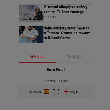
Mistrzyni olimpijska kończy
karierę. To żona znanego
piłkarza
Najtrudniejszy mecz Świątek
w Toronto. Szansa na rewanż
za Roland Garros
WYNIKI
TABELA
Euro Final
Niedziela, 14 Lipca
2 : 1
Hiszpania
Anglia
0 : 0