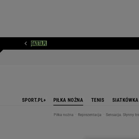
WIADOMOŚCI
NEXT
SPORT
PLOTEK
D
SPORT.PL+
PIŁKA NOŻNA
TENIS
SIATKÓWKA
Piłka nożna
Reprezentacja
Sensacja. Słynny tr