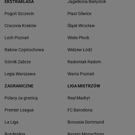
EKSTRAKLASA
Jagiellonia Białystok
Pogoń Szczecin
Piast Gliwice
Cracovia Kraków
Śląsk Wrocław
Lech Poznań
Wisła Płock
Raków Częstochowa
Widzew Łódź
Górnik Zabrze
Radomiak Radom
Legia Warszawa
Warta Poznań
ZAGRANICZNE
LIGA MISTRZÓW
Polacy za granicą
Real Madryt
Premier League
FC Barcelona
La Liga
Borussia Dortmund
Bundesliga
Bayern Monachium