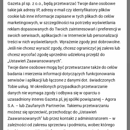
Gazeta.pl sp. z o.o., będą przetwarzać Twoje dane osobowe
plany. Jego celem stał się Maciej Skorża,
takie jak adresy IP, adresy e-mail czy identyfikatory plików
prowadzący aktualnie Urawę Red Diamonds na
cookie lub inne informacje zapisane w tych plikach do celów
marketingowych, w szczególności na potrzeby wyświetlania
Klubowych Mistrzostwach Świata. Prezes PZPN
reklam dopasowanych do Twoich zainteresowań i preferencji w
absolutnie tego nie ukrywał, a wręcz powtarzał w
swoich serwisach, aplikacjach i w Internecie lub personalizacji
każdym wywiadzie, jakiego w ostatnich tygodniach
treści w nich wyświetlanych. Wyrażenie zgody jest dobrowolne.
Jeśli nie chcesz wyrazić zgody, chcesz ograniczyć jej zakres lub
udzielił.
chcesz wycofać zgodę uprzednio udzieloną przejdź do
„Ustawień Zaawansowanych”.
Twoje dane osobowe mogą być przetwarzane także do celów
badania i mierzenia informacji dotyczących funkcjonowania
serwisów i aplikacji lub łączone z danymi dot. świadczonych
Tobie usług. W określonych przypadkach przetwarzanie
danych nie wymaga zgody i odbywa się w oparciu o
uzasadniony interes Gazeta.pl, jej spółki powiązanej – Agora
S.A. – lub Zaufanych Partnerów. Takiemu przetwarzaniu
możesz się sprzeciwić, przechodząc do „Ustawień
Zaawansowanych” lub przez kontakt z administratorem – w
zależności od zakresu sprzeciwu i podmiotu, wobec którego