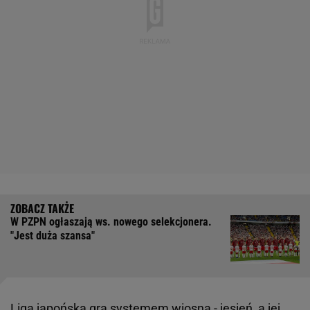
W PZPN ogłaszają ws. nowego selekcjonera.
"Jest duża szansa"
Liga japońska gra systemem wiosna - jesień, a jej