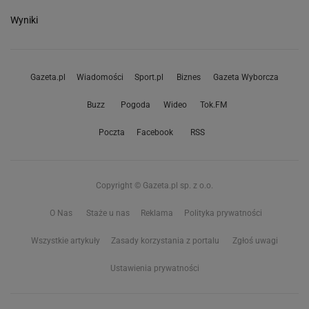
Wyniki
Gazeta.pl
Wiadomości
Sport.pl
Biznes
Gazeta Wyborcza
Buzz
Pogoda
Wideo
Tok.FM
Poczta
Facebook
RSS
Copyright © Gazeta.pl sp. z o.o.
O Nas
Staże u nas
Reklama
Polityka prywatności
Wszystkie artykuły
Zasady korzystania z portalu
Zgłoś uwagi
Ustawienia prywatności