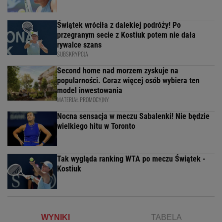
Świątek wróciła z dalekiej podróży! Po
przegranym secie z Kostiuk potem nie dała
rywalce szans
SUBSKRYPCJA
Second home nad morzem zyskuje na
popularności. Coraz więcej osób wybiera ten
model inwestowania
MATERIAŁ PROMOCYJNY
Nocna sensacja w meczu Sabalenki! Nie będzie
wielkiego hitu w Toronto
Tak wygląda ranking WTA po meczu Świątek -
Kostiuk
WYNIKI
TABELA