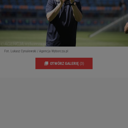
Fot. Lukasz Cynalewski / Agencja Wyborcza.pl
OTWÓRZ GALERIĘ
(3)