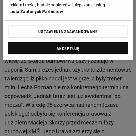
reklam i treści, badnie odbiorców i ulepszanie usług.
Zobacz wideo
Lewandowski po 7 godzinach
Lista Zaufanych Partnerów
przesłuchań. Do sądu nie będzie musiał wracać
USTAWIENIA ZAAWANSOWANE
Kulesza jeszcze się łudził
AKCEPTUJĘ
We wtorkowe popołudnie 24 czerwca gruchnęła
wieść, że Skorża odmówił Kuleszy i zostaje w
Japonii.
Sam prezes jednak szybko to zdementował,
twierdząc, iż piłka nadal jest w grze
, a były trener
m.in. Lecha Poznań nie ma konkretnego terminu na
odpowiedź. Jednak teraz jest już ewidentnie "po
meczu". W środę 25 czerwca nad ranem (czasu
polskiego) odbyła się konferencja prasowa z
udziałem Macieja Skorży przed
meczem
fazy
grupowej KMŚ. Jego Urawa zmierzy się z