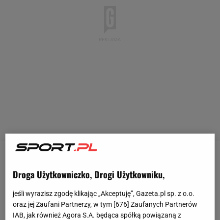
Po dymisji
Michała Probierza
niemal od razu w
Droga Użytkowniczko, Drogi Użytkowniku,
medialnych spekulacjach dot. nowego selekcjonera
pojawiło się wiele nazwisk, a najczęściej
jeśli wyrazisz zgodę klikając „Akceptuję”, Gazeta.pl sp. z o.o.
oraz jej Zaufani Partnerzy, w tym [
676
] Zaufanych Partnerów
wymienianym był Jan Urban. Jednak Cezary
IAB, jak również Agora S.A. będąca spółką powiązaną z
Kulesza szybko pokazał, że ma zgoła odmienne