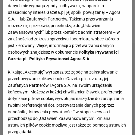
wcześnie rano, ale tym razem nie udał się na pole
danych nie wymaga zgody i odbywa się w oparciu o
uzasadniony interes Gazeta.pl, jej spółki powiązanej – Agora
czy do siłowni, a na Dworzec Centralny w
S.A. – lub Zaufanych Partnerów. Takiemu przetwarzaniu
Warszawie. Wydawało się, że postanowił wraz z
możesz się sprzeciwić, przechodząc do „Ustawień
kibicami jechać na
mecz
Polska
- Austria w Berlinie.
Zaawansowanych” lub przez kontakt z administratorem – w
zależności od zakresu sprzeciwu i podmiotu, wobec którego
jest kierowany. Więcej informacji o przetwarzaniu danych
osobowych znajdziesz w dokumencie
Polityka Prywatności
Gazeta.pl
i
Polityka Prywatności Agora S.A.
Klikając „Akceptuję” wyrażasz też zgodę na zainstalowanie i
przechowywanie plików cookie Gazeta.pl sp. z o.o., jej
Zaufanych Partnerów i Agora S.A. na Twoim urządzeniu
końcowym. Możesz w każdej chwili zmienić swoje preferencje
dotyczące plików cookie, wywołując narzędzie do zarządzania
twoimi preferencjami dot. przetwarzania danych poprzez
odnośnik „Ustawienia prywatności ” w stopce serwisu i
przechodząc do „Ustawień Zaawansowanych”. Zmiana
ustawień plików cookie możliwa jest także za pomocą ustawień
przeglądarki.