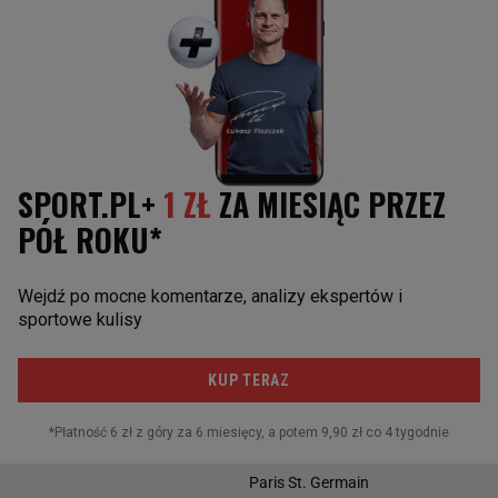
Legia Warszawa
Warta Poznań
ZAGRANICZNE
LIGA MISTRZÓW
Polacy za granicą
Real Madryt
Premier League
FC Barcelona
La Liga
Borussia Dortmund
Bundesliga
Bayern Monachium
Serie A
Manchester United
Ligue 1
Liverpool FC
Liga Europy
Napoli
Juventus Turyn
Paris St. Germain