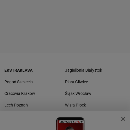
EKSTRAKLASA
Jagiellonia Białystok
Pogoń Szczecin
Piast Gliwice
Cracovia Kraków
Śląsk Wrocław
Lech Poznań
Wisła Płock
Raków Częstochowa
Widzew Łódź
Górnik Zabrze
Radomiak Radom