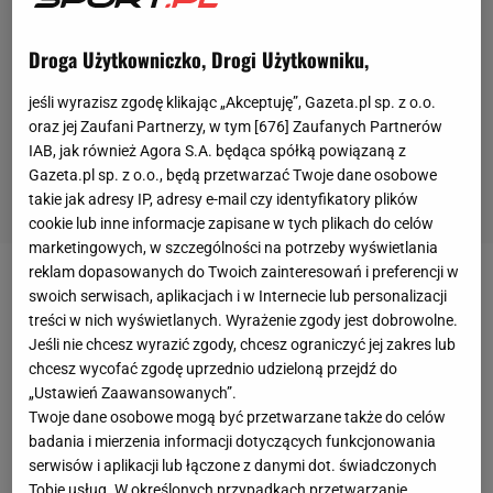
Droga Użytkowniczko, Drogi Użytkowniku,
jeśli wyrazisz zgodę klikając „Akceptuję”, Gazeta.pl sp. z o.o.
oraz jej Zaufani Partnerzy, w tym [
676
] Zaufanych Partnerów
IAB, jak również Agora S.A. będąca spółką powiązaną z
Gazeta.pl sp. z o.o., będą przetwarzać Twoje dane osobowe
takie jak adresy IP, adresy e-mail czy identyfikatory plików
cookie lub inne informacje zapisane w tych plikach do celów
marketingowych, w szczególności na potrzeby wyświetlania
reklam dopasowanych do Twoich zainteresowań i preferencji w
Zapraszamy do lektury tekstów, które tworzą nasz
swoich serwisach, aplikacjach i w Internecie lub personalizacji
treści w nich wyświetlanych. Wyrażenie zgody jest dobrowolne.
Magazyn.Sport.pl na Euro. Świetni autorzy, mocne
Jeśli nie chcesz wyrazić zgody, chcesz ograniczyć jej zakres lub
teksty, ciekawe tematy - trochę o piłce, a trochę
chcesz wycofać zgodę uprzednio udzieloną przejdź do
wokół niej. Usiądźcie wygodnie i poczytajcie
>>>
„Ustawień Zaawansowanych”.
Twoje dane osobowe mogą być przetwarzane także do celów
Magazyn.Sport.pl
.
badania i mierzenia informacji dotyczących funkcjonowania
***
serwisów i aplikacji lub łączone z danymi dot. świadczonych
Mariusz Pudzianowski,
jak to ma w zwyczaju
, wstał
Tobie usług. W określonych przypadkach przetwarzanie