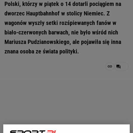
Polski, którzy w piątek o 14 dotarli pociągiem na
dworzec Hauptbahnhof w stolicy Niemiec. Z
wagonów wyszły setki rozśpiewanych fanów w
biało-czerwonych barwach, nie było wśród nich
Mariusza Pudzianowskiego, ale pojawiła się inna
znana osoba ze świata polityki.