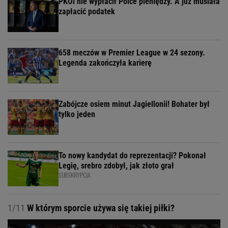
PKOl nie wypłacił Polce pieniędzy. A już musiała
zapłacić podatek
658 meczów w Premier League w 24 sezony.
Legenda zakończyła karierę
Zabójcze osiem minut Jagiellonii! Bohater był
tylko jeden
To nowy kandydat do reprezentacji? Pokonał
Legię, srebro zdobył, jak złoto grał
SUBSKRYPCJA
1/11
W którym sporcie używa się takiej piłki?