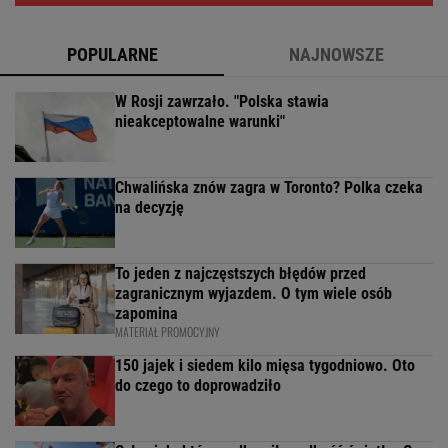
POPULARNE
NAJNOWSZE
W Rosji zawrzało. "Polska stawia
nieakceptowalne warunki"
Chwalińska znów zagra w Toronto? Polka czeka
na decyzję
To jeden z najczęstszych błędów przed
zagranicznym wyjazdem. O tym wiele osób
zapomina
MATERIAŁ PROMOCYJNY
150 jajek i siedem kilo mięsa tygodniowo. Oto
do czego to doprowadziło