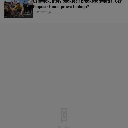
Człowiek, który podkręcił prędkość światła. Czy
Pogacar łamie prawa biologii?
SUBSKRYPCJA