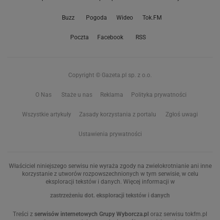
Buzz
Pogoda
Wideo
Tok.FM
Poczta
Facebook
RSS
Copyright © Gazeta.pl sp. z o.o.
O Nas
Staże u nas
Reklama
Polityka prywatności
Wszystkie artykuły
Zasady korzystania z portalu
Zgłoś uwagi
Ustawienia prywatności
Właściciel niniejszego serwisu nie wyraża zgody na zwielokrotnianie ani inne
korzystanie z utworów rozpowszechnionych w tym serwisie, w celu
eksploracji tekstów i danych. Więcej informacji w
zastrzeżeniu dot. eksploracji tekstów i danych
Treści z
serwisów internetowych Grupy Wyborcza.pl
oraz serwisu tokfm.pl