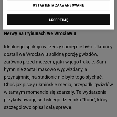
Zobacz wideo
Kibice dali sygnał reprezentacji
USTAWIENIA ZAAWANSOWANE
Urbana. Wardzichowski: W 80. minucie wychodzili ze
stadionu...
AKCEPTUJĘ
Nerwy na trybunach we Wrocławiu
Idealnego spokoju w rzeczy samej nie było. Ukraińcy
dostali we Wrocławiu solidną porcję gwizdów,
zarówno przed meczem, jak i w jego trakcie. Sam
hymn nie został masowo wygwizdany, a
przynajmniej na stadionie nie było tego słychać.
Choć jak pisały ukraińskie media, przypadki gwizdów
w tamtym momencie się zdarzały. Te wydarzenia
przykuły uwagę serbskiego dziennika "Kurir", który
szczegółowo opisał całą sprawę.