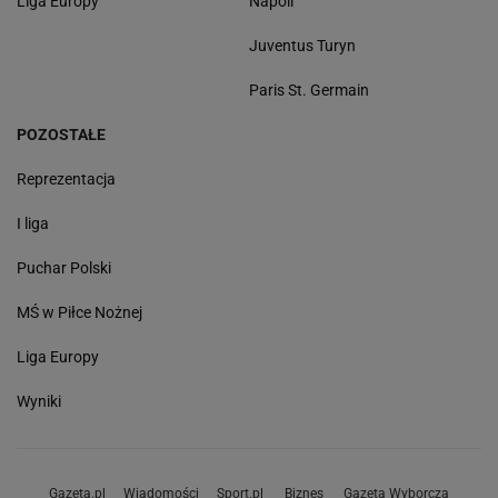
Liga Europy
Napoli
Juventus Turyn
Paris St. Germain
POZOSTAŁE
Reprezentacja
I liga
Puchar Polski
MŚ w Piłce Nożnej
Liga Europy
Wyniki
Gazeta.pl
Wiadomości
Sport.pl
Biznes
Gazeta Wyborcza