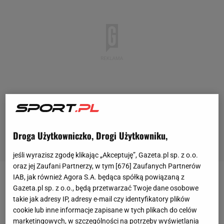
Droga Użytkowniczko, Drogi Użytkowniku,
jeśli wyrazisz zgodę klikając „Akceptuję”, Gazeta.pl sp. z o.o.
oraz jej Zaufani Partnerzy, w tym [
676
] Zaufanych Partnerów
IAB, jak również Agora S.A. będąca spółką powiązaną z
Jeszcze przed niedzielnym
meczem
było jasne, że
Gazeta.pl sp. z o.o., będą przetwarzać Twoje dane osobowe
atmosfera podczas tego spotkania może być różna.
takie jak adresy IP, adresy e-mail czy identyfikatory plików
cookie lub inne informacje zapisane w tych plikach do celów
Temat relacji polsko-ukraińskich od zawsze jest
marketingowych, w szczególności na potrzeby wyświetlania