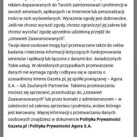
bardzo delikatny, a w ostatnich dniach zrobiło się
reklam dopasowanych do Twoich zainteresowań i preferencji w
szczególnie nerwowo, jako że prezydent Wołodymyr
swoich serwisach, aplikacjach i w Internecie lub personalizacji
treści w nich wyświetlanych. Wyrażenie zgody jest dobrowolne.
Zełenski nadał jednej z jednostek wojskowych imię
Jeśli nie chcesz wyrazić zgody, chcesz ograniczyć jej zakres lub
"Bohaterów UPA", czyli organizacji odpowiedzialnej
chcesz wycofać zgodę uprzednio udzieloną przejdź do
za masakrę na Wołyniu. Co oczywiście wywołało
„Ustawień Zaawansowanych”.
Twoje dane osobowe mogą być przetwarzane także do celów
oburzenie polskiego rządu.
badania i mierzenia informacji dotyczących funkcjonowania
serwisów i aplikacji lub łączone z danymi dot. świadczonych
Tobie usług. W określonych przypadkach przetwarzanie
danych nie wymaga zgody i odbywa się w oparciu o
uzasadniony interes Gazeta.pl, jej spółki powiązanej – Agora
S.A. – lub Zaufanych Partnerów. Takiemu przetwarzaniu
możesz się sprzeciwić, przechodząc do „Ustawień
Zaawansowanych” lub przez kontakt z administratorem – w
zależności od zakresu sprzeciwu i podmiotu, wobec którego
jest kierowany. Więcej informacji o przetwarzaniu danych
osobowych znajdziesz w dokumencie
Polityka Prywatności
Gazeta.pl
i
Polityka Prywatności Agora S.A.