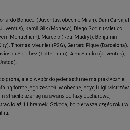
eonardo Bonucci (Juventus, obecnie Milan), Dani Carvajal
 (Juventus), Kamil Glik (Monaco), Diego Godin (Atletico
ern Monachium), Marcelo (Real Madryt), Benjamin
ty), Thomas Meunier (PSG), Gerrard Pique (Barcelona),
avinson Sanchez (Tottenham), Alex Sandro (Juventus),
nited).
ego grona, ale o wybór do jedenastki nie ma praktycznie
falną formę jego zespołu w obecnej edycji Ligi Mistrzów.
m straciło szansę na awans do fazy pucharowej,
 straciło aż 11 bramek. Szkoda, bo pierwsza część roku w
lna.