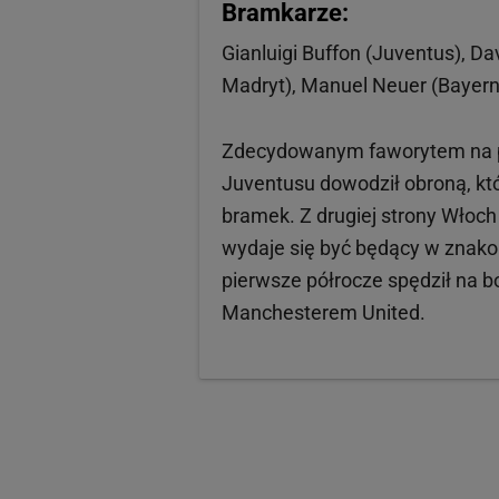
Bramkarze:
Gianluigi Buffon (Juventus), D
Madryt), Manuel Neuer (Bayern
Zdecydowanym faworytem na poz
Juventusu dowodził obroną, któr
bramek. Z drugiej strony Włoc
wydaje się być będący w znakom
pierwsze półrocze spędził na b
Manchesterem United.