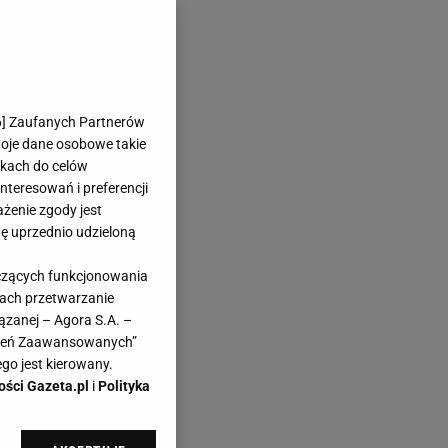
6
] Zaufanych Partnerów
woje dane osobowe takie
likach do celów
teresowań i preferencji
ażenie zgody jest
dę uprzednio udzieloną
yczących funkcjonowania
kach przetwarzanie
ązanej – Agora S.A. –
awień Zaawansowanych”
go jest kierowany.
ości Gazeta.pl
i
Polityka
kach