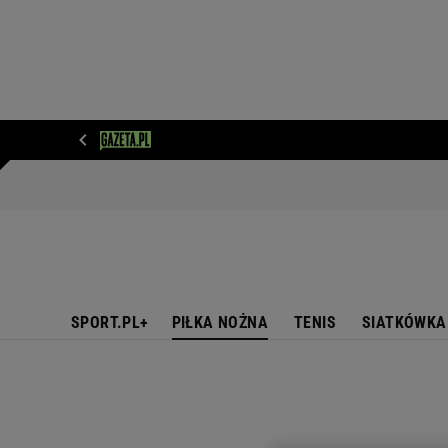
WIADOMOŚCI
NEXT
SPORT
PLOTEK
D
SPORT.PL+
PIŁKA NOŻNA
TENIS
SIATKÓWKA