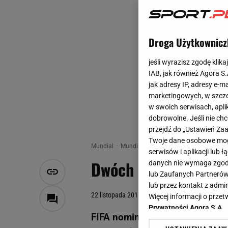
Droga Użytkownicz
jeśli wyrazisz zgodę klika
IAB, jak również Agora S
jak adresy IP, adresy e-m
marketingowych, w szcze
w swoich serwisach, aplik
dobrowolne. Jeśli nie ch
przejdź do „Ustawień Z
Twoje dane osobowe mogą
Mundial
Mundial
Dwóch Polaków nominowany
serwisów i aplikacji lub
Dwóch Polaków nomi
danych nie wymaga zgody 
lub Zaufanych Partnerów
lub przez kontakt z admi
22 listopada 2017, 14:09
Więcej informacji o prz
Prywatności Agora S.A.
FIFA nominowała zawodników do