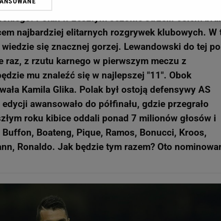
WANSOWANE
nia wybiorą kibice. Wśród najlepszych napastnikó
żasz też zgodę na zainstalowanie i przechowywanie plików cookie Gazeta.p
gora S.A. na Twoim urządzeniu końcowym. Możesz w każdej chwili zmien
skiego. Polak w zeszłym sezonie strzelił osiem br
 wywołując narzędzie do zarządzania twoimi preferencjami dot. przetw
lcem najbardziej elitarnych rozgrywek klubowych. W
ywatności ” w stopce serwisu i przechodząc do „Ustawień Zaawansowan
i wiedzie się znacznej gorzej. Lewandowski do tej po
st także za pomocą ustawień przeglądarki.
ie raz, z rzutu karnego w pierwszym meczu z
rzy i Agora S.A. możemy przetwarzać dane osobowe w następujących cel
ędzie mu znaleźć się w najlepszej "11". Obok
 geolokalizacyjnych. Aktywne skanowanie charakterystyki urządzenia do
ła Kamila Glika. Polak był ostoją defensywy AS
 na urządzeniu lub dostęp do nich. Spersonalizowane reklamy i treści, p
zanie usług.
Lista Zaufanych Partnerów
 edycji awansowało do półfinału, gdzie przegrało
łym roku kibice oddali ponad 7 milionów głosów i
: Buffon, Boateng, Pique, Ramos, Bonucci, Kroos,
mann, Ronaldo. Jak będzie tym razem? Oto nominowan