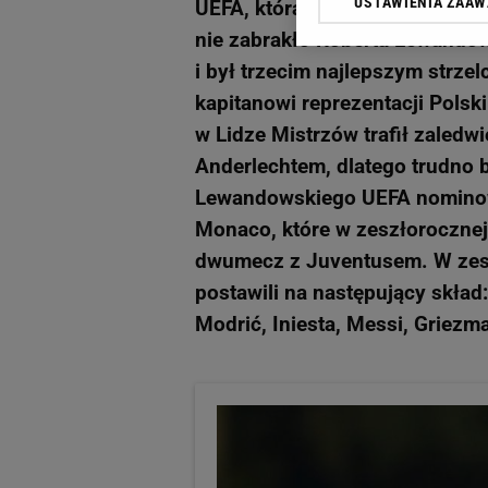
USTAWIENIA ZAA
UEFA, którą za pomocą głosowa
Klikając „Akceptuję” wyra
Zaufanych Partnerów i A
nie zabrakło Roberta Lewandow
dotyczące plików cookie,
i był trzecim najlepszym strze
odnośnik „Ustawienia pr
kapitanowi reprezentacji Polsk
plików cookie możliwa je
w Lidze Mistrzów trafił zaledw
My, nasi Zaufani Partne
Anderlechtem, dlatego trudno b
Użycie dokładnych danych
Lewandowskiego UEFA nominowa
Przechowywanie informacji
badnie odbiorców i uleps
Monaco, które w zeszłorocznej
dwumecz z Juventusem. W zesz
postawili na następujący skład
Modrić, Iniesta, Messi, Griez