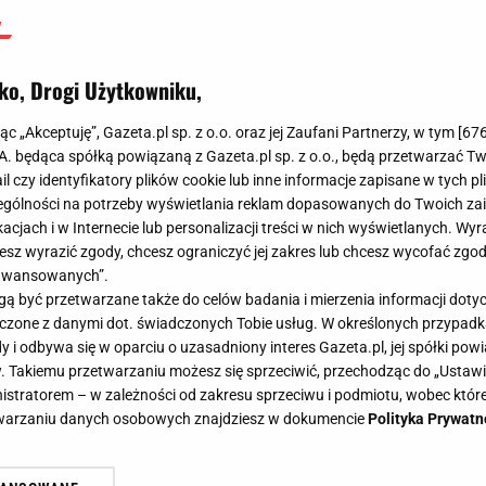
ko, Drogi Użytkowniku,
jąc „Akceptuję”, Gazeta.pl sp. z o.o. oraz jej Zaufani Partnerzy, w tym [
67
.A. będąca spółką powiązaną z Gazeta.pl sp. z o.o., będą przetwarzać T
ail czy identyfikatory plików cookie lub inne informacje zapisane w tych p
gólności na potrzeby wyświetlania reklam dopasowanych do Twoich zain
acjach i w Internecie lub personalizacji treści w nich wyświetlanych. Wyr
cesz wyrazić zgody, chcesz ograniczyć jej zakres lub chcesz wycofać zgo
aawansowanych”.
 być przetwarzane także do celów badania i mierzenia informacji dot
ch do jedenastki roku UEFA
 łączone z danymi dot. świadczonych Tobie usług. W określonych przypad
nowanych do jedenastki roku UEFA
i odbywa się w oparciu o uzasadniony interes Gazeta.pl, jej spółki powi
. Takiemu przetwarzaniu możesz się sprzeciwić, przechodząc do „Ust
nistratorem – w zależności od zakresu sprzeciwu i podmiotu, wobec które
etwarzaniu danych osobowych znajdziesz w dokumencie
Polityka Prywatn
 najlepszej jedenastki ostatniego roku w rozgryw