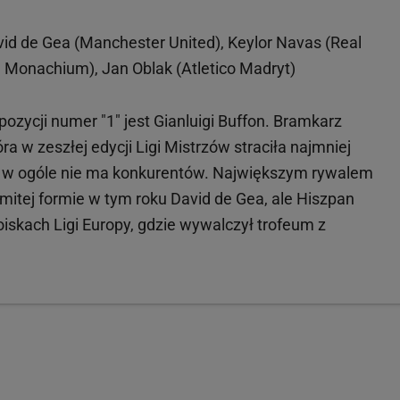
avid de Gea (Manchester United), Keylor Navas (Real
 Monachium), Jan Oblak (Atletico Madryt)
ycji numer "1" jest Gianluigi Buffon. Bramkarz
a w zeszłej edycji Ligi Mistrzów straciła najmniej
h w ogóle nie ma konkurentów. Największym rywalem
itej formie w tym roku David de Gea, ale Hiszpan
oiskach Ligi Europy, gdzie wywalczył trofeum z