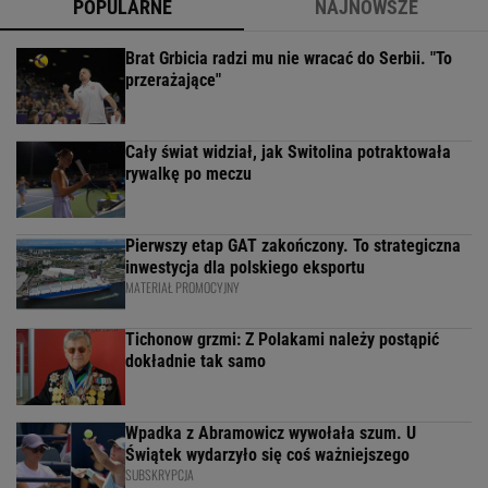
POPULARNE
NAJNOWSZE
Brat Grbicia radzi mu nie wracać do Serbii. "To
przerażające"
Cały świat widział, jak Switolina potraktowała
rywalkę po meczu
Pierwszy etap GAT zakończony. To strategiczna
inwestycja dla polskiego eksportu
MATERIAŁ PROMOCYJNY
Tichonow grzmi: Z Polakami należy postąpić
dokładnie tak samo
Wpadka z Abramowicz wywołała szum. U
Świątek wydarzyło się coś ważniejszego
SUBSKRYPCJA