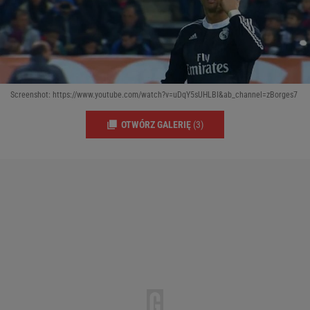
Screenshot: https://www.youtube.com/watch?v=uDqY5sUHLBI&ab_channel=zBorges7
OTWÓRZ GALERIĘ
(3)