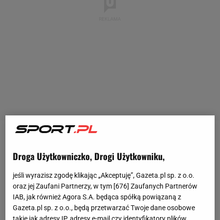
W najnowszym zestawieniu "Forbesa"
Cristiano
Droga Użytkowniczko, Drogi Użytkowniku,
Ronaldo
był najlepiej zarabiającym sportowcem w
2024 roku. Portugalczyk zarobił aż 275 mln dolarów,
jeśli wyrazisz zgodę klikając „Akceptuję”, Gazeta.pl sp. z o.o.
z czego 80 procent za samą grę w piłkę dla
oraz jej Zaufani Partnerzy, w tym [
676
] Zaufanych Partnerów
IAB, jak również Agora S.A. będąca spółką powiązaną z
saudyjskiego Al-Nassr. 40-latek może niedługo
Gazeta.pl sp. z o.o., będą przetwarzać Twoje dane osobowe
wykorzystać swoją fortunę, by zainwestować w klub
takie jak adresy IP, adresy e-mail czy identyfikatory plików