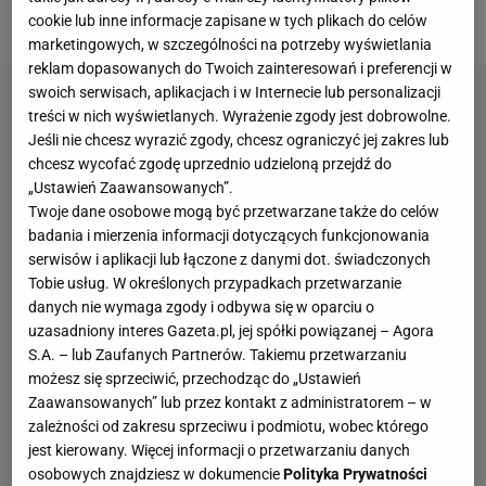
piłkarski, z którym rywalizował przed laty.
cookie lub inne informacje zapisane w tych plikach do celów
marketingowych, w szczególności na potrzeby wyświetlania
reklam dopasowanych do Twoich zainteresowań i preferencji w
swoich serwisach, aplikacjach i w Internecie lub personalizacji
treści w nich wyświetlanych. Wyrażenie zgody jest dobrowolne.
Jeśli nie chcesz wyrazić zgody, chcesz ograniczyć jej zakres lub
chcesz wycofać zgodę uprzednio udzieloną przejdź do
„Ustawień Zaawansowanych”.
Twoje dane osobowe mogą być przetwarzane także do celów
badania i mierzenia informacji dotyczących funkcjonowania
serwisów i aplikacji lub łączone z danymi dot. świadczonych
Tobie usług. W określonych przypadkach przetwarzanie
danych nie wymaga zgody i odbywa się w oparciu o
uzasadniony interes Gazeta.pl, jej spółki powiązanej – Agora
S.A. – lub Zaufanych Partnerów. Takiemu przetwarzaniu
możesz się sprzeciwić, przechodząc do „Ustawień
Zaawansowanych” lub przez kontakt z administratorem – w
zależności od zakresu sprzeciwu i podmiotu, wobec którego
jest kierowany. Więcej informacji o przetwarzaniu danych
osobowych znajdziesz w dokumencie
Polityka Prywatności