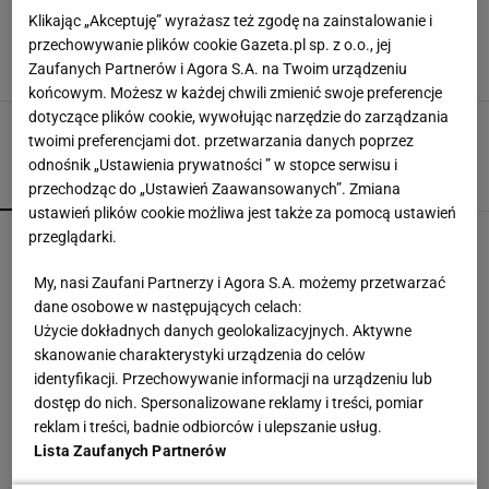
Anna Lewandowska zrobiła niespodziankę
Klikając „Akceptuję” wyrażasz też zgodę na zainstalowanie i
podczas treningu w Healhlty Center by Ann.
Przyszedł specjalny gość
przechowywanie plików cookie Gazeta.pl sp. z o.o., jej
Zaufanych Partnerów i Agora S.A. na Twoim urządzeniu
17 LIPCA 2018, 11:26
AM,
końcowym. Możesz w każdej chwili zmienić swoje preferencje
dotyczące plików cookie, wywołując narzędzie do zarządzania
twoimi preferencjami dot. przetwarzania danych poprzez
odnośnik „Ustawienia prywatności ” w stopce serwisu i
POPULARNE
NAJNOWSZE
przechodząc do „Ustawień Zaawansowanych”. Zmiana
ustawień plików cookie możliwa jest także za pomocą ustawień
przeglądarki.
Światowe media wydały werdykt ws. Sabalenki.
"Sięga dna"
My, nasi Zaufani Partnerzy i Agora S.A. możemy przetwarzać
dane osobowe w następujących celach:
Użycie dokładnych danych geolokalizacyjnych. Aktywne
Tak Lang komentuje głośny konflikt z
Niewiadomą. "Zadzwoniłem do niej"
skanowanie charakterystyki urządzenia do celów
SUBSKRYPCJA
identyfikacji. Przechowywanie informacji na urządzeniu lub
dostęp do nich. Spersonalizowane reklamy i treści, pomiar
Północna brama gazowa. Jak Polska buduje
reklam i treści, badnie odbiorców i ulepszanie usług.
nową architekturę energetyczną regionu
Lista Zaufanych Partnerów
MATERIAŁ PROMOCYJNY