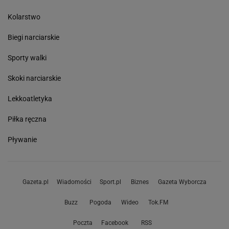
Kolarstwo
Biegi narciarskie
Sporty walki
Skoki narciarskie
Lekkoatletyka
Piłka ręczna
Pływanie
Gazeta.pl
Wiadomości
Sport.pl
Biznes
Gazeta Wyborcza
Buzz
Pogoda
Wideo
Tok.FM
Poczta
Facebook
RSS