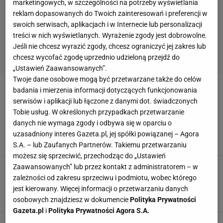
marketingowych, w szczególności na potrzeby wyświetlania
reklam dopasowanych do Twoich zainteresowań i preferencji w
swoich serwisach, aplikacjach i w Internecie lub personalizacji
treści w nich wyświetlanych. Wyrażenie zgody jest dobrowolne.
Jeśli nie chcesz wyrazić zgody, chcesz ograniczyć jej zakres lub
chcesz wycofać zgodę uprzednio udzieloną przejdź do
„Ustawień Zaawansowanych”.
Twoje dane osobowe mogą być przetwarzane także do celów
badania i mierzenia informacji dotyczących funkcjonowania
HEALTHLY CENTER BY ANN
serwisów i aplikacji lub łączone z danymi dot. świadczonych
Tobie usług. W określonych przypadkach przetwarzanie
Anna Lewandowska ma nowego trenera. Fani:
danych nie wymaga zgody i odbywa się w oparciu o
"Zaraz cały team Chodakowskiej się przeniesie"
uzasadniony interes Gazeta.pl, jej spółki powiązanej – Agora
7 SIERPNIA 2018, 10:26
AM,
S.A. – lub Zaufanych Partnerów. Takiemu przetwarzaniu
możesz się sprzeciwić, przechodząc do „Ustawień
Małgorzata Rozenek-Majdan przyznała się, że
Zaawansowanych” lub przez kontakt z administratorem – w
trenuje u Anny Lewandowskiej. Gwiazda nie
zależności od zakresu sprzeciwu i podmiotu, wobec którego
może już pić alkoholu
jest kierowany. Więcej informacji o przetwarzaniu danych
osobowych znajdziesz w dokumencie
Polityka Prywatności
31 LIPCA 2018, 12:34
AM,
Gazeta.pl
i
Polityka Prywatności Agora S.A.