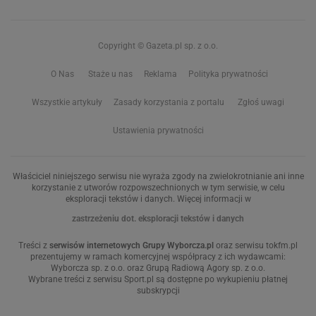
Copyright © Gazeta.pl sp. z o.o.
O Nas
Staże u nas
Reklama
Polityka prywatności
Wszystkie artykuły
Zasady korzystania z portalu
Zgłoś uwagi
Ustawienia prywatności
Właściciel niniejszego serwisu nie wyraża zgody na zwielokrotnianie ani inne
korzystanie z utworów rozpowszechnionych w tym serwisie, w celu
eksploracji tekstów i danych. Więcej informacji w
zastrzeżeniu dot. eksploracji tekstów i danych
Treści z
serwisów internetowych Grupy Wyborcza.pl
oraz serwisu tokfm.pl
prezentujemy w ramach komercyjnej współpracy z ich wydawcami:
Wyborcza sp. z o.o. oraz Grupą Radiową Agory sp. z o.o.
Wybrane treści z serwisu Sport.pl są dostępne po wykupieniu płatnej
subskrypcji