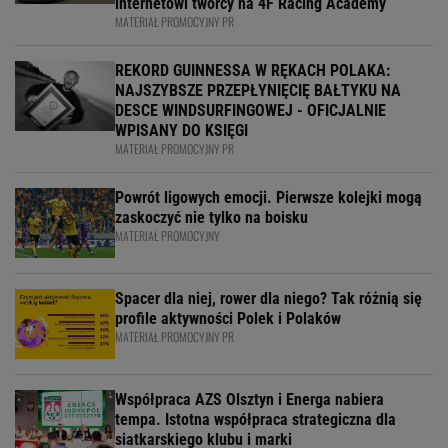
internetowi twórcy na 4F Racing Academy
MATERIAŁ PROMOCYJNY PR
REKORD GUINNESSA W RĘKACH POLAKA:
NAJSZYBSZE PRZEPŁYNIĘCIĘ BAŁTYKU NA
DESCE WINDSURFINGOWEJ - OFICJALNIE
WPISANY DO KSIĘGI
MATERIAŁ PROMOCYJNY PR
Powrót ligowych emocji. Pierwsze kolejki mogą
zaskoczyć nie tylko na boisku
MATERIAŁ PROMOCYJNY
Spacer dla niej, rower dla niego? Tak różnią się
profile aktywności Polek i Polaków
MATERIAŁ PROMOCYJNY PR
Współpraca AZS Olsztyn i Energa nabiera
tempa. Istotna współpraca strategiczna dla
siatkarskiego klubu i marki