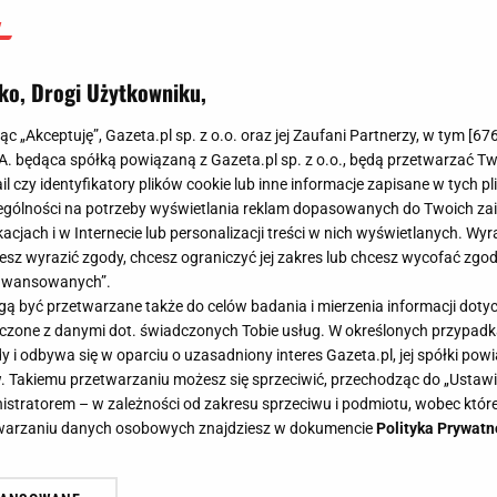
ko, Drogi Użytkowniku,
jąc „Akceptuję”, Gazeta.pl sp. z o.o. oraz jej Zaufani Partnerzy, w tym [
67
.A. będąca spółką powiązaną z Gazeta.pl sp. z o.o., będą przetwarzać T
ail czy identyfikatory plików cookie lub inne informacje zapisane w tych p
gólności na potrzeby wyświetlania reklam dopasowanych do Twoich zain
acjach i w Internecie lub personalizacji treści w nich wyświetlanych. Wyr
cesz wyrazić zgody, chcesz ograniczyć jej zakres lub chcesz wycofać zgo
aawansowanych”.
 być przetwarzane także do celów badania i mierzenia informacji dot
 łączone z danymi dot. świadczonych Tobie usług. W określonych przypad
i odbywa się w oparciu o uzasadniony interes Gazeta.pl, jej spółki powi
. Takiemu przetwarzaniu możesz się sprzeciwić, przechodząc do „Ust
nistratorem – w zależności od zakresu sprzeciwu i podmiotu, wobec które
etwarzaniu danych osobowych znajdziesz w dokumencie
Polityka Prywatn