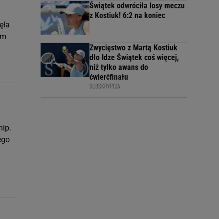
Świątek odwróciła losy meczu
z Kostiuk! 6:2 na koniec
ęła
em
Zwycięstwo z Martą Kostiuk
dło Idze Świątek coś więcej,
niż tylko awans do
ćwierćfinału
SUBSKRYPCJA
hip.
ego