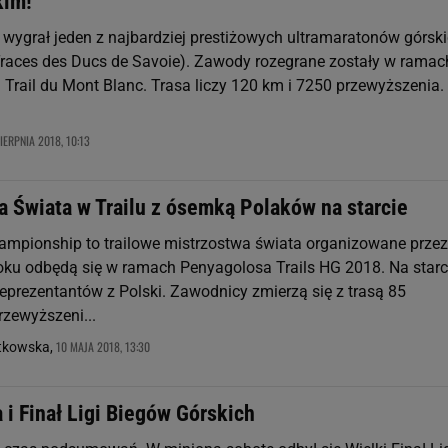
kim!
 wygrał jeden z najbardziej prestiżowych ultramaratonów górski
Traces des Ducs de Savoie). Zawody rozegrane zostały w ramac
a Trail du Mont Blanc. Trasa liczy 120 km i 7250 przewyższenia.
IERPNIA 2018, 10:13
a Świata w Trailu z ósemką Polaków na starcie
hampionship to trailowe mistrzostwa świata organizowane przez
oku odbędą się w ramach Penyagolosa Trails HG 2018. Na starc
reprezentantów z Polski. Zawodnicy zmierzą się z trasą 85
rzewyższeni...
10 MAJA 2018, 13:30
tkowska,
 i Finał Ligi Biegów Górskich