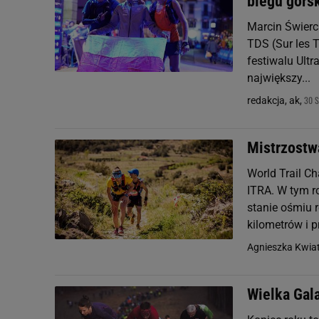
biegu górs
Marcin Świerc
TDS (Sur les 
festiwalu Ultr
największy...
30 S
redakcja, ak,
Mistrzostw
World Trail C
ITRA. W tym r
stanie ośmiu 
kilometrów i p
Agnieszka Kwia
Wielka Gala