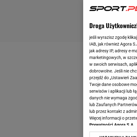
Droga Użytkownicz
jeśli wyrazisz zgodę klika
IAB, jak również Agora S
jak adresy IP, adresy e-m
marketingowych, w szcze
w swoich serwisach, aplik
dobrowolne. Jeśli nie ch
przejdź do „Ustawień Z
Twoje dane osobowe mogą
serwisów i aplikacji lub
danych nie wymaga zgody 
lub Zaufanych Partnerów
lub przez kontakt z admi
Więcej informacji o prz
Prywatności Agora S.A.