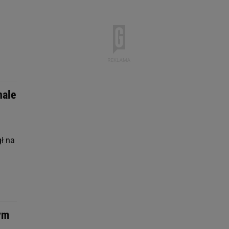
nale
gł na
ym