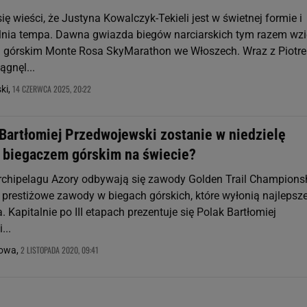
ię wieści, że Justyna Kowalczyk-Tekieli jest w świetnej formie i
lnia tempa. Dawna gwiazda biegów narciarskich tym razem wzi
u górskim Monte Rosa SkyMarathon we Włoszech. Wraz z Piotr
ągnęl...
14 CZERWCA 2025, 20:22
ki,
 Bartłomiej Przedwojewski zostanie w niedzielę
 biegaczem górskim na świecie?
rchipelagu Azory odbywają się zawody Golden Trail Champions
j prestiżowe zawody w biegach górskich, które wyłonią najlepsz
a. Kapitalnie po III etapach prezentuje się Polak Bartłomiej
...
2 LISTOPADA 2020, 09:41
sowa,