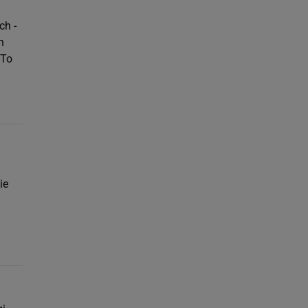
ch -
h
 To
ie