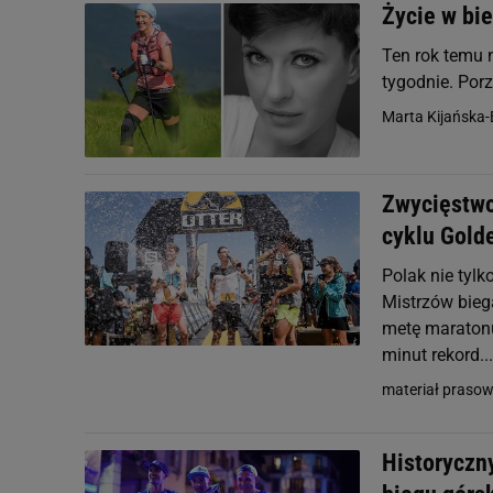
Życie w bi
Ten rok temu 
tygodnie. Porz
Marta Kijańska
Zwycięstwo
cyklu Golde
Polak nie tylk
Mistrzów biega
metę maratonu
minut rekord...
materiał prasow
Historyczn