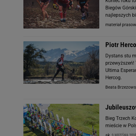
Koniec roku t
Biegów Górski
najlepszych bi
materiał prasow
Piotr Herco
Dystans stu m
przewyższeń! 
Ultima Espera
Hercog.
Beata Brzezows
Jubileuszo
Bieg Trzech K
mieście w Pols
9 WRZEŚNIA 2016
ak,