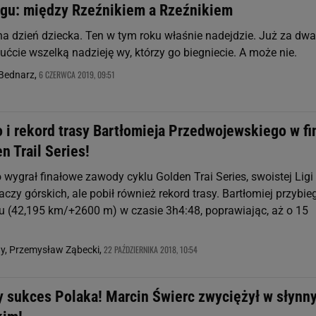
egu: między Rzeźnikiem a Rzeźnikiem
na dzień dziecka. Ten w tym roku właśnie nadejdzie. Już za dwa
ućcie wszelką nadzieję wy, którzy go biegniecie. A może nie.
6 CZERWCA 2019, 09:51
-Bednarz,
 i rekord trasy Bartłomieja Przedwojewskiego w fi
n Trail Series!
o wygrał finałowe zawody cyklu Golden Trai Series, swoistej Ligi
czy górskich, ale pobił również rekord trasy. Bartłomiej przybie
 (42,195 km/+2600 m) w czasie 3h4:48, poprawiając, aż o 15
22 PAŹDZIERNIKA 2018, 10:54
y, Przemysław Ząbecki,
y sukces Polaka! Marcin Świerc zwyciężył w słynn