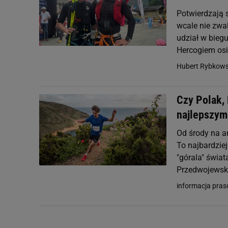
Potwierdzają s
wcale nie zwa
udział w bieg
Hercogiem osi
Hubert Rybkows
Czy Polak,
najlepszym
Od środy na a
To najbardzie
"górala" świat
Przedwojewski
informacja pra