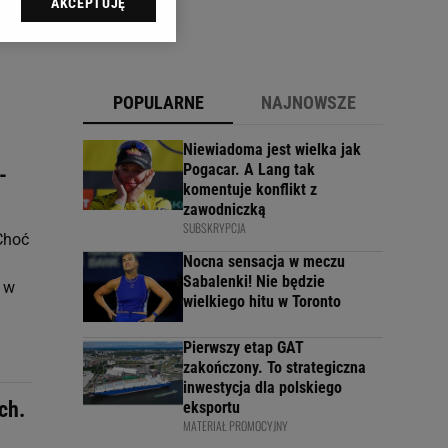
AKCEPTUJĘ
l sp. z o.o., jej
ić swoje preferencje
arzania danych poprzez
ych”. Zmiana ustawień
POPULARNE
NAJNOWSZE
ach:
Niewiadoma jest wielka jak
 celów identyfikacji.
Pogacar. A Lang tak
-
omiar reklam i treści,
komentuje konflikt z
zawodniczką
SUBSKRYPCJA
 Choć
Nocna sensacja w meczu
Sabalenki! Nie będzie
a w
wielkiego hitu w Toronto
Pierwszy etap GAT
zakończony. To strategiczna
inwestycja dla polskiego
ch.
eksportu
MATERIAŁ PROMOCYJNY