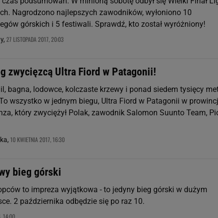
o czas podsumowań. W minioną sobotę odbył się Wielki Finał Li
ch. Nagrodzono najlepszych zawodników, wyłoniono 10
egów górskich i 5 festiwali. Sprawdź, kto został wyróżniony!
27 LISTOPADA 2017, 20:03
y,
g zwycięzcą Ultra Fiord w Patagonii!
il, bagna, lodowce, kolczaste krzewy i ponad siedem tysięcy me
To wszystko w jednym biegu, Ultra Fiord w Patagonii w prowincj
nza, który zwyciężył Polak, zawodnik Salomon Suunto Team, Pi
10 KWIETNIA 2017, 16:30
ka,
wy bieg górski
opców to impreza wyjątkowa - to jedyny bieg górski w dużym
ce. 2 października odbędzie się po raz 10.
, 14:00