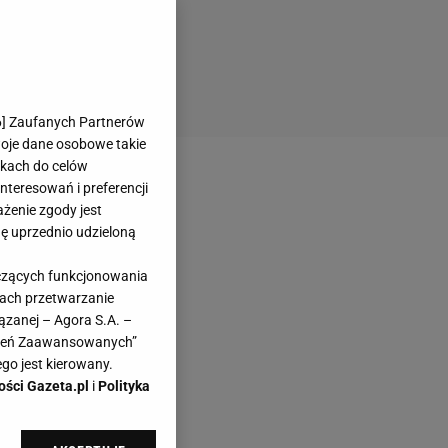
6
] Zaufanych Partnerów
woje dane osobowe takie
likach do celów
teresowań i preferencji
ażenie zgody jest
dę uprzednio udzieloną
yczących funkcjonowania
kach przetwarzanie
ązanej – Agora S.A. –
awień Zaawansowanych”
go jest kierowany.
ości Gazeta.pl
i
Polityka