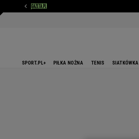
WIADOMOŚCI
NEXT
SPORT
PLOTEK
D
SPORT.PL+
PIŁKA NOŻNA
TENIS
SIATKÓWKA