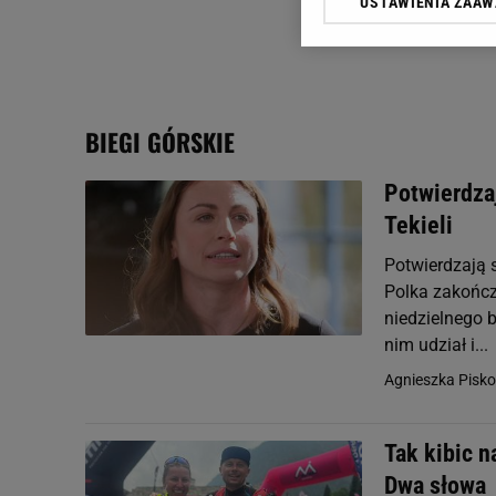
USTAWIENIA ZAA
Klikając „Akceptuję” wyra
Zaufanych Partnerów i A
dotyczące plików cookie,
odnośnik „Ustawienia pr
plików cookie możliwa je
BIEGI GÓRSKIE
My, nasi Zaufani Partne
Użycie dokładnych danych
Potwierdza
Przechowywanie informacji
Tekieli
badnie odbiorców i uleps
Potwierdzają s
Polka zakończy
niedzielnego 
nim udział i...
Agnieszka Pisko
Tak kibic 
Dwa słowa