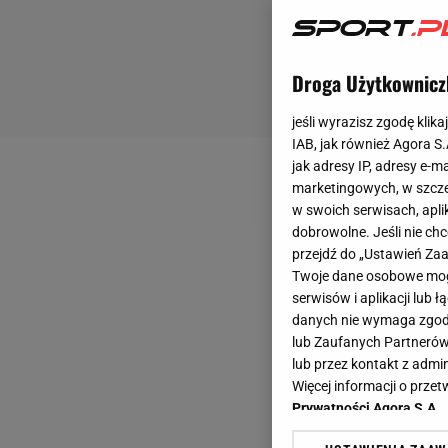
Droga Użytkownicz
jeśli wyrazisz zgodę klika
IAB, jak również Agora S
jak adresy IP, adresy e-m
marketingowych, w szcze
w swoich serwisach, aplik
dobrowolne. Jeśli nie ch
przejdź do „Ustawień Z
Twoje dane osobowe mogą
serwisów i aplikacji lub
danych nie wymaga zgody 
lub Zaufanych Partnerów
lub przez kontakt z admi
Więcej informacji o prz
Prywatności Agora S.A.