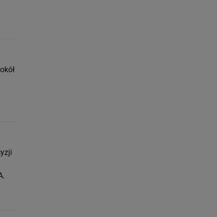
okół
yzji
m
A.