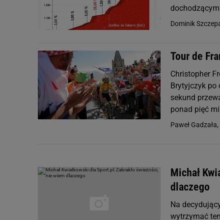
dochodzącym 
Dominik Szczep
Tour de Fra
Christopher Fr
Brytyjczyk po 
sekund przewa
ponad pięć min
Paweł Gadzała,
Michał Kwia
dlaczego
Na decydującym
wytrzymać tem