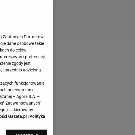
6
] Zaufanych Partnerów
woje dane osobowe takie
likach do celów
teresowań i preferencji
ażenie zgody jest
dę uprzednio udzieloną
yczących funkcjonowania
kach przetwarzanie
ązanej – Agora S.A. –
awień Zaawansowanych”
go jest kierowany.
ości Gazeta.pl
i
Polityka