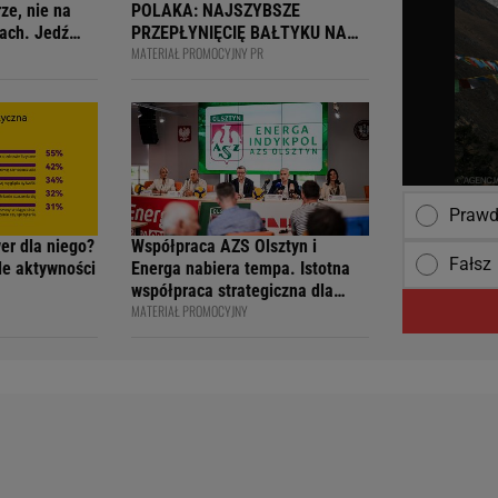
ze, nie na
POLAKA: NAJSZYBSZE
ach. Jedź
PRZEPŁYNIĘCIĘ BAŁTYKU NA
MATERIAŁ PROMOCYJNY PR
ją
DESCE WINDSURFINGOWEJ -
wcy i
OFICJALNIE WPISANY DO
 na 4F Racing
KSIĘGI
Praw
wer dla niego?
Współpraca AZS Olsztyn i
Fałsz
ile aktywności
Energa nabiera tempa. Istotna
współpraca strategiczna dla
MATERIAŁ PROMOCYJNY
siatkarskiego klubu i marki