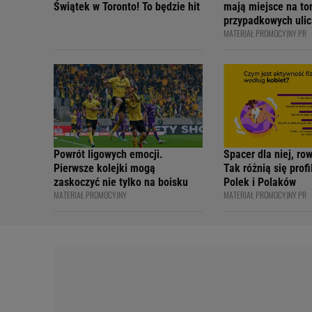
Świątek w Toronto! To będzie hit
mają miejsce na tor
przypadkowych ulic
MATERIAŁ PROMOCYJNY PR
bezpiecznie - apelu
profesjonalni kiero
internetowi twórcy
Academy
Powrót ligowych emocji.
Spacer dla niej, ro
Pierwsze kolejki mogą
Tak różnią się prof
zaskoczyć nie tylko na boisku
Polek i Polaków
MATERIAŁ PROMOCYJNY
MATERIAŁ PROMOCYJNY PR