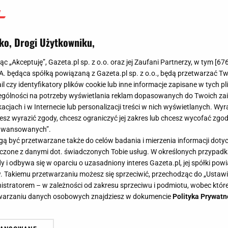
ko, Drogi Użytkowniku,
jąc „Akceptuję”, Gazeta.pl sp. z o.o. oraz jej Zaufani Partnerzy, w tym [
67
.A. będąca spółką powiązaną z Gazeta.pl sp. z o.o., będą przetwarzać T
ail czy identyfikatory plików cookie lub inne informacje zapisane w tych p
gólności na potrzeby wyświetlania reklam dopasowanych do Twoich zain
acjach i w Internecie lub personalizacji treści w nich wyświetlanych. Wyr
cesz wyrazić zgody, chcesz ograniczyć jej zakres lub chcesz wycofać zgo
aawansowanych”.
 być przetwarzane także do celów badania i mierzenia informacji dot
 łączone z danymi dot. świadczonych Tobie usług. W określonych przypad
i odbywa się w oparciu o uzasadniony interes Gazeta.pl, jej spółki powi
. Takiemu przetwarzaniu możesz się sprzeciwić, przechodząc do „Ust
nistratorem – w zależności od zakresu sprzeciwu i podmiotu, wobec które
etwarzaniu danych osobowych znajdziesz w dokumencie
Polityka Prywatn