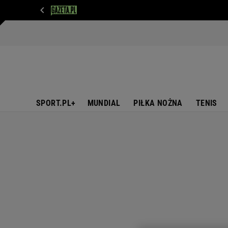
WIADOMOŚCI
NEXT
SPORT
PLOTEK
D
SPORT.PL+
MUNDIAL
PIŁKA NOŻNA
TENIS