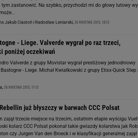
 tym zastanowić. Na szybko, przychodzi mi do głowy lutowy wy
może...
26 KWIETNIA 2015, 18:13
s Jakub Ciastoń i Radosław Leniarski,
togne - Liege. Valverde wygrał po raz trzeci,
i poniżej oczekiwań
ndro Valverde z grupy Movistar wygrał prestiżowy jednodniowy
 Bastogne - Liege. Michał Kwiatkowski z grupy Etixx-Quick Step 
26 KWIETNIA 2015, 17:13
a,
 Rebellin już błyszczy w barwach CCC Polsat
n zajął trzecie miejsce na trzecim, ostatnim etapie wyścigu Vuel
oski kolarz CCC Polsat pokonał takie gwiazdy kolarstwa jak Rob
nton czy Jurgen Van den Broeck i w klasyfikacji generalnej zajął