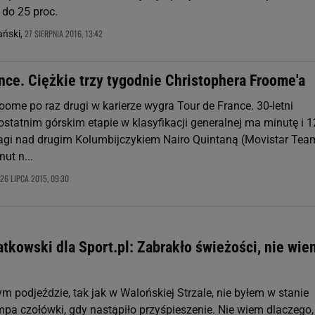
do 25 proc.
27 SIERPNIA 2016, 13:42
ański,
nce. Ciężkie trzy tygodnie Christophera Froome'a
oome po raz drugi w karierze wygra Tour de France. 30-letni
ostatnim górskim etapie w klasyfikacji generalnej ma minutę i 1
gi nad drugim Kolumbijczykiem Nairo Quintaną (Movistar Team
ut n...
26 LIPCA 2015, 09:30
tkowski dla Sport.pl: Zabrakło świeżości, nie wie
 podjeździe, tak jak w Walońskiej Strzale, nie byłem w stanie
pa czołówki, gdy nastąpiło przyśpieszenie. Nie wiem dlaczego,