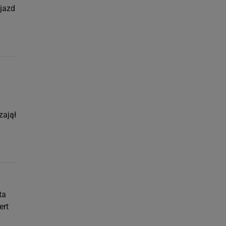
jazd
zajął
ta
ert