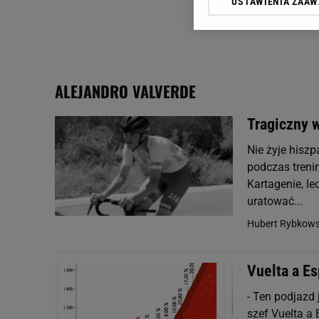
USTAWIENIA ZAA
Klikając „Akceptuję” wyra
Zaufanych Partnerów i A
dotyczące plików cookie,
odnośnik „Ustawienia pr
plików cookie możliwa je
ALEJANDRO VALVERDE
My, nasi Zaufani Partne
Użycie dokładnych danych
Tragiczny w
Przechowywanie informacji
badnie odbiorców i uleps
Nie żyje hiszp
podczas treni
Kartagenie, le
uratować...
Hubert Rybkows
Vuelta a Es
- Ten podjazd 
szef Vuelta a