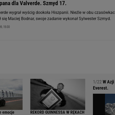
spana dla Valverde. Szmyd 17.
verde wygrał wyścig dookoła Hiszpanii. Nieźle w obu czasówka
ł się Maciej Bodnar, swoje zadanie wykonał Sylwester Szmyd.
9, 19:30
1/22
W Azji
Everest.
e emocje
REKORD GUINNESSA W RĘKACH