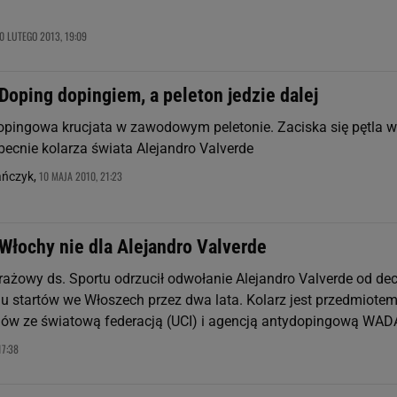
0 LUTEGO 2013, 19:09
Doping dopingiem, a peleton jedzie dalej
opingowa krucjata w zawodowym peletonie. Zaciska się pętla w
becnie kolarza świata Alejandro Valverde
10 MAJA 2010, 21:23
ańczyk,
Włochy nie dla Alejandro Valverde
rażowy ds. Sportu odrzucił odwołanie Alejandro Valverde od dec
u startów we Włoszech przez dwa lata. Kolarz jest przedmiote
ów ze światową federacją (UCI) i agencją antydopingową WAD
17:38