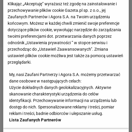
Klikając „Akceptuję” wyrażasz też zgodę na zainstalowanie i
przechowywanie plików cookie Gazeta.pl sp. z o.o., jej
Zaufanych Partnerów i Agora S.A. na Twoim urządzeniu
końcowym. Możesz w każdej chwili zmienić swoje preferencje
dotyczące plików cookie, wywołując narzędzie do zarządzania
twoimi preferencjami dot. przetwarzania danych poprzez
odnośnik „Ustawienia prywatności ” w stopce serwisu i
przechodząc do „Ustawień Zaawansowanych”. Zmiana
ustawień plików cookie możliwa jest także za pomocą ustawień
Przypomnijmy, że Bargiel chce wejść na szczyt
przeglądarki.
i zjechać z niego na nartach, bez użycia
dodatkowego tlenu. To do tej pory nie udało się
My, nasi Zaufani Partnerzy i Agora S.A. możemy przetwarzać
dane osobowe w następujących celach:
nikomu na świecie. Z narciarskich wypraw na
Użycie dokładnych danych geolokalizacyjnych. Aktywne
Everest, on sam zły wracał już dwukrotnie. O trzecim
skanowanie charakterystyki urządzenia do celów
podejściu, ekstremalnej pasji, nowych technologiach
identyfikacji. Przechowywanie informacji na urządzeniu lub
dostęp do nich. Spersonalizowane reklamy i treści, pomiar
w himalaizmie i bezpieczeństwie, rozmawialiśmy z
reklam i treści, badnie odbiorców i ulepszanie usług.
nim przed wyprawą.
Lista Zaufanych Partnerów