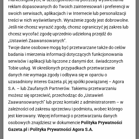
reklam dopasowanych do Twoich zainteresowań i preferencji w
swoich serwisach, aplikacjach i w Internecie lub personalizacji
treści w nich wyświetlanych. Wyrażenie zgody jest dobrowolne.
Jeśli nie chcesz wyrazić zgody, chcesz ograniczyć jej zakres lub
chcesz wycofać zgodę uprzednio udzieloną przejdź do
„Ustawień Zaawansowanych”.
Twoje dane osobowe mogą być przetwarzane także do celów
badania i mierzenia informacji dotyczących funkcjonowania
serwisów i aplikacji lub łączone z danymi dot. świadczonych
Tobie usług. W określonych przypadkach przetwarzanie
danych nie wymaga zgody i odbywa się w oparciu o
uzasadniony interes Gazeta.pl, jej spółki powiązanej – Agora
S.A. – lub Zaufanych Partnerów. Takiemu przetwarzaniu
możesz się sprzeciwić, przechodząc do „Ustawień
Zaawansowanych” lub przez kontakt z administratorem – w
zależności od zakresu sprzeciwu i podmiotu, wobec którego
jest kierowany. Więcej informacji o przetwarzaniu danych
osobowych znajdziesz w dokumencie
Polityka Prywatności
Gazeta.pl
i
Polityka Prywatności Agora S.A.