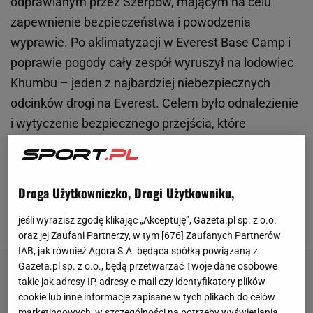
odprawianym przez Szerpów, mającym na celu
zapewnienie bezpieczeństwa i powodzenia
wyprawie. Po aklimatyzacji w Everest Base Camp i
poprawie
pogody
cały zespół wyruszył na lodowiec
Khumbu – jeden z najbardziej niebezpiecznych
odcinków drogi na Everest. Celem było odnalezienie
i wytyczenie bezpiecznego przejścia, które
pozwoliłoby dostać się do wyżej położonych
obozów. Mimo seraków i głębokich szczelin, przez
lodowiec przejść się udało. Ekspedycja dotarła do
Droga Użytkowniczko, Drogi Użytkowniku,
pierwszej bazy. Teraz szykuje się do dalszej
jeśli wyrazisz zgodę klikając „Akceptuję”, Gazeta.pl sp. z o.o.
wspinaczki.
oraz jej Zaufani Partnerzy, w tym [
676
] Zaufanych Partnerów
IAB, jak również Agora S.A. będąca spółką powiązaną z
Gazeta.pl sp. z o.o., będą przetwarzać Twoje dane osobowe
takie jak adresy IP, adresy e-mail czy identyfikatory plików
cookie lub inne informacje zapisane w tych plikach do celów
marketingowych, w szczególności na potrzeby wyświetlania