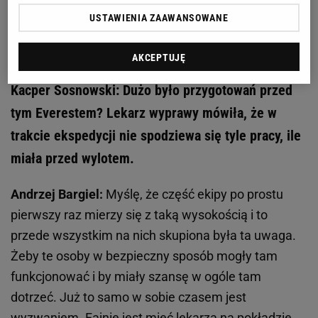
Zobacz wideo
Nieoczekiwane problemy wyprawy
USTAWIENIA ZAAWANSOWANE
"Pateca" na Mount Everest! Adam Bielecki
komentuje
AKCEPTUJĘ
Kacper Sosnowski: Dużo było przygotowań przed
tym Everestem? Lekarz wyprawy mówiła, że w
trakcie ekspedycji nie spodziewa się tyle pracy, ile
miała przed wylotem.
Andrzej Bargiel:
Myślę, że część ekipy po prostu
pierwszy raz mierzy się z taką wysokością i to
przede wszystkim na nich skupiona była ta uwaga.
Żeby te osoby w bezpieczny sposób mogły tam
funkcjonować i by miały szansę w ogóle tam
dotrzeć. Już to samo w sobie czasem jest
wyzwaniem. Fajnie jest mieć lekarza na pokładzie.