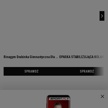
Czy Andrzej Bargiel wejdzie i zjedzie na nartach z
Everestu?