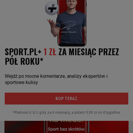
Tak, jest w tym najlepszy
Trudna sprawa
Nie, to szalone przedsięwzięcie
Kacper Sosnowski