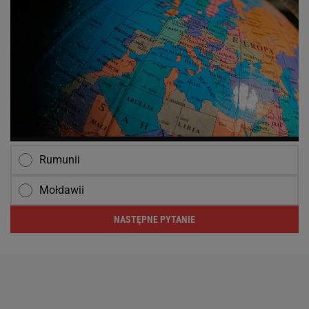
Rumunii
Mołdawii
NASTĘPNE PYTANIE