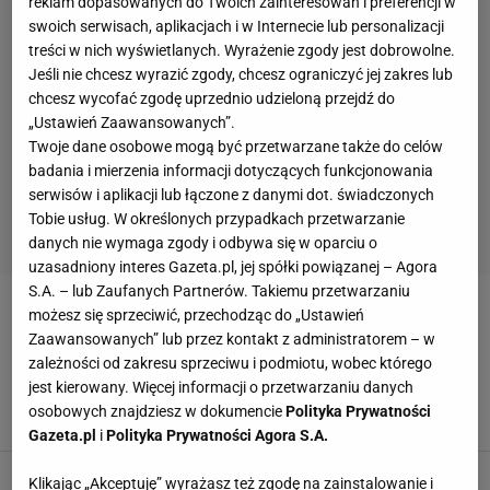
reklam dopasowanych do Twoich zainteresowań i preferencji w
swoich serwisach, aplikacjach i w Internecie lub personalizacji
treści w nich wyświetlanych. Wyrażenie zgody jest dobrowolne.
Jeśli nie chcesz wyrazić zgody, chcesz ograniczyć jej zakres lub
chcesz wycofać zgodę uprzednio udzieloną przejdź do
„Ustawień Zaawansowanych”.
Twoje dane osobowe mogą być przetwarzane także do celów
badania i mierzenia informacji dotyczących funkcjonowania
serwisów i aplikacji lub łączone z danymi dot. świadczonych
Tobie usług. W określonych przypadkach przetwarzanie
danych nie wymaga zgody i odbywa się w oparciu o
uzasadniony interes Gazeta.pl, jej spółki powiązanej – Agora
S.A. – lub Zaufanych Partnerów. Takiemu przetwarzaniu
WINDA
możesz się sprzeciwić, przechodząc do „Ustawień
Zaawansowanych” lub przez kontakt z administratorem – w
zależności od zakresu sprzeciwu i podmiotu, wobec którego
Nawrocki zaprosił reprezentację
jest kierowany. Więcej informacji o przetwarzaniu danych
Polski do siebie. Doszło do dużej wtopy
osobowych znajdziesz w dokumencie
Polityka Prywatności
SUBSKRYPCJA
Gazeta.pl
i
Polityka Prywatności Agora S.A.
Klikając „Akceptuję” wyrażasz też zgodę na zainstalowanie i