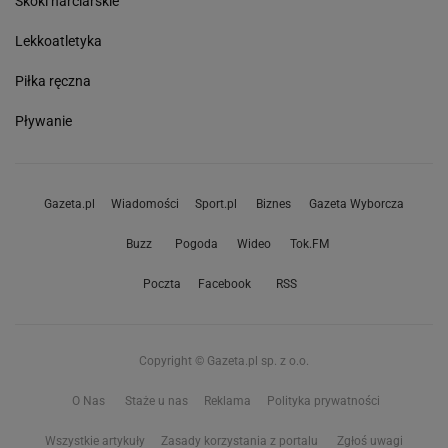
Skoki narciarskie
Lekkoatletyka
Piłka ręczna
Pływanie
Gazeta.pl
Wiadomości
Sport.pl
Biznes
Gazeta Wyborcza
Buzz
Pogoda
Wideo
Tok.FM
Poczta
Facebook
RSS
Copyright © Gazeta.pl sp. z o.o.
O Nas
Staże u nas
Reklama
Polityka prywatności
Wszystkie artykuły
Zasady korzystania z portalu
Zgłoś uwagi