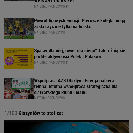
WPISANY DO KSIĘGI
MATERIAŁ PROMOCYJNY PR
Powrót ligowych emocji. Pierwsze kolejki mogą
zaskoczyć nie tylko na boisku
MATERIAŁ PROMOCYJNY
Spacer dla niej, rower dla niego? Tak różnią się
profile aktywności Polek i Polaków
MATERIAŁ PROMOCYJNY PR
Współpraca AZS Olsztyn i Energa nabiera
tempa. Istotna współpraca strategiczna dla
siatkarskiego klubu i marki
MATERIAŁ PROMOCYJNY
1/100
Kiszyniów to stolica: