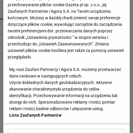
przechowywanie plików cookie Gazeta.pl sp. z o.o., jej
Zaufanych Partnerów i Agora S.A. na Twoim urządzeniu
POPULARNE
NAJNOWSZE
końcowym. Możesz w każdej chwili zmienić swoje preferencje
dotyczące plików cookie, wywołując narzędzie do zarządzania
Rozstrzygnęli mecz Igi Świątek z Kostiuk. Koniec
twoimi preferencjami dot. przetwarzania danych poprzez
w trzech setach
odnośnik „Ustawienia prywatności ” w stopce serwisu i
przechodząc do „Ustawień Zaawansowanych”. Zmiana
ustawień plików cookie możliwa jest także za pomocą ustawień
Ależ mecz Świątek w Toronto! Najlepsze
przeglądarki.
spotkanie Polki w sezonie? [ZAPIS RELACJI]
My, nasi Zaufani Partnerzy i Agora S.A. możemy przetwarzać
dane osobowe w następujących celach:
Jak teraz kupuje się nowy samochód w Polsce?
Użycie dokładnych danych geolokalizacyjnych. Aktywne
Rozmawiamy z ekspertem
skanowanie charakterystyki urządzenia do celów
MATERIAŁ PROMOCYJNY
identyfikacji. Przechowywanie informacji na urządzeniu lub
dostęp do nich. Spersonalizowane reklamy i treści, pomiar
Anastazja Kuś mistrzynią świata! Historyczny
reklam i treści, badnie odbiorców i ulepszanie usług.
występ, brawo!
Lista Zaufanych Partnerów
Świątek odwróciła losy meczu z Kostiuk! 6:2 na