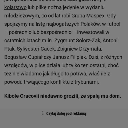
kolarstwo
lub piłkę nożną jedynie w wydaniu
młodzieżowym, co od lat robi Grupa Maspex. Gdy
spojrzymy na listę najbogatszych Polaków, w futbol
– pośrednio lub bezpośrednio – inwestowali w
ostatnich latach m.in. Zygmunt Solorz-Żak, Antoni
Ptak, Sylwester Cacek, Zbigniew Drzymała,
Bogusław Cupiał czy Janusz Filipiak. Dziś, z różnych
względów, w piłce działa już tylko ten ostatni, choć
też nie wiadomo jak długo to potrwa, właśnie z
powodu trwającego konfliktu z trybunami.
Kibole Cracovii niedawno grozili, że spalą mu dom.