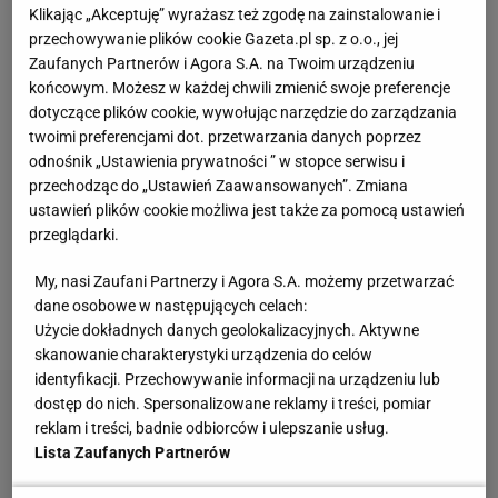
Ekstraklasa właśnie przeżywa jeden z
Klikając „Akceptuję” wyrażasz też zgodę na zainstalowanie i
największych kryzysów wizerunkowych w XXI
przechowywanie plików cookie Gazeta.pl sp. z o.o., jej
Zaufanych Partnerów i Agora S.A. na Twoim urządzeniu
wieku?
końcowym. Możesz w każdej chwili zmienić swoje preferencje
dotyczące plików cookie, wywołując narzędzie do zarządzania
Paweł Sławski, agencja marketingu sportowego
twoimi preferencjami dot. przetwarzania danych poprzez
Arskom
: - Dzisiejsze realia w porównaniu z czasami
odnośnik „Ustawienia prywatności ” w stopce serwisu i
przechodząc do „Ustawień Zaawansowanych”. Zmiana
Mariana Dziurowicza czy Ryszarda Forbricha i
ustawień plików cookie możliwa jest także za pomocą ustawień
tamtymi aferami korupcyjnymi [oskarżono wtedy o
przeglądarki.
korupcję ponad 600 osób, a skazano blisko 500] są
My, nasi Zaufani Partnerzy i Agora S.A. możemy przetwarzać
zdecydowanie dużo lepsze. Największe tąpnięcie
dane osobowe w następujących celach:
było właśnie wtedy, w latach 2003-2006.
Użycie dokładnych danych geolokalizacyjnych. Aktywne
skanowanie charakterystyki urządzenia do celów
identyfikacji. Przechowywanie informacji na urządzeniu lub
dostęp do nich. Spersonalizowane reklamy i treści, pomiar
reklam i treści, badnie odbiorców i ulepszanie usług.
Lista Zaufanych Partnerów