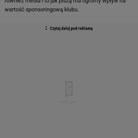
również media i to jak piszą ma ogromy wpływ na
wartość sponsoringową klubu.