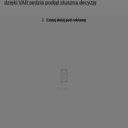
dzięki VAR sędzia podjął słuszną decyzję