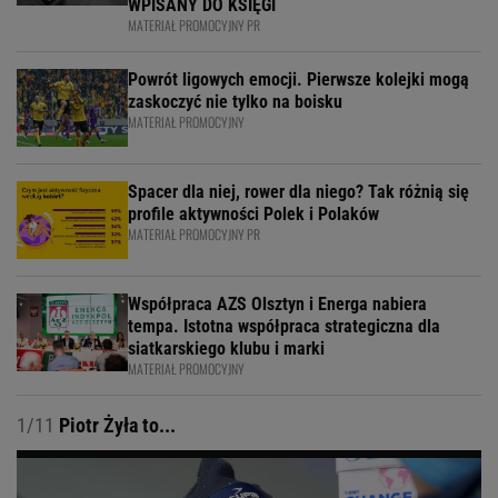
WPISANY DO KSIĘGI
MATERIAŁ PROMOCYJNY PR
Powrót ligowych emocji. Pierwsze kolejki mogą
zaskoczyć nie tylko na boisku
MATERIAŁ PROMOCYJNY
Spacer dla niej, rower dla niego? Tak różnią się
profile aktywności Polek i Polaków
MATERIAŁ PROMOCYJNY PR
Współpraca AZS Olsztyn i Energa nabiera
tempa. Istotna współpraca strategiczna dla
siatkarskiego klubu i marki
MATERIAŁ PROMOCYJNY
1/11
Piotr Żyła to...