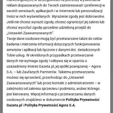
reklam dopasowanych do Twoich zainteresowań i preferencji w
swoich serwisach, aplikacjach i w Internecie lub personalizacji
treści w nich wyświetlanych. Wyrażenie zgody jest dobrowolne.
Jeśli nie chcesz wyrazić zgody, chcesz ograniczyć jej zakres lub
chcesz wycofać zgodę uprzednio udzieloną przejdź do
„Ustawień Zaawansowanych”.
Twoje dane osobowe mogą być przetwarzane także do celów
badania i mierzenia informacji dotyczących funkcjonowania
serwisów i aplikacji lub łączone z danymi dot. świadczonych
Tobie usług. W określonych przypadkach przetwarzanie
danych nie wymaga zgody i odbywa się w oparciu o
uzasadniony interes Gazeta.pl, jej spółki powiązanej – Agora
S.A. – lub Zaufanych Partnerów. Takiemu przetwarzaniu
możesz się sprzeciwić, przechodząc do „Ustawień
Zaawansowanych” lub przez kontakt z administratorem – w
Damian Bąbol: Coraz słabszy poziom sportowy,
zależności od zakresu sprzeciwu i podmiotu, wobec którego
brak polskich drużyn w europejskich pucharach,
jest kierowany. Więcej informacji o przetwarzaniu danych
niska frekwencja, a do tego jeszcze gangsterzy nie
osobowych znajdziesz w dokumencie
Polityka Prywatności
Gazeta.pl
i
Polityka Prywatności Agora S.A.
tylko na trybunach, ale nawet we władzach klubów.