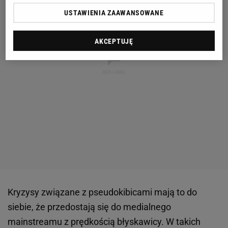
USTAWIENIA ZAAWANSOWANE
AKCEPTUJĘ
Kryzysy związane z pseudokibicami mają to do
siebie, że przedostają się do medialnego
mainstreamu z prędkością błyskawicy. W takich