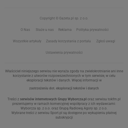
Copyright © Gazeta.pl sp. z o.o.
O Nas
Staże u nas
Reklama
Polityka prywatności
Wszystkie artykuły
Zasady korzystania z portalu
Zgłoś uwagi
Ustawienia prywatności
Właściciel niniejszego serwisu nie wyraża zgody na zwielokrotnianie ani inne
korzystanie z utworów rozpowszechnionych w tym serwisie, w celu
eksploracji tekstów i danych. Więcej informacji w
zastrzeżeniu dot. eksploracji tekstów i danych
Treści z
serwisów internetowych Grupy Wyborcza.pl
oraz serwisu tokfm.pl
prezentujemy w ramach komercyjnej współpracy z ich wydawcami:
Wyborcza sp. z o.o. oraz Grupą Radiową Agory sp. z o.o.
Wybrane treści z serwisu Sport.pl są dostępne po wykupieniu płatnej
subskrypcji