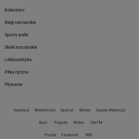
Kolarstwo
Biegi narciarskie
Sporty walki
Skoki narciarskie
Lekkoatletyka
Piłka ręczna
Pływanie
Gazeta.pl
Wiadomości
Sport.pl
Biznes
Gazeta Wyborcza
Buzz
Pogoda
Wideo
Tok.FM
Poczta
Facebook
RSS