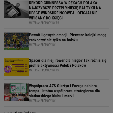
REKORD GUINNESSA W RĘKACH POLAKA:
NAJSZYBSZE PRZEPŁYNIĘCIĘ BAŁTYKU NA
DESCE WINDSURFINGOWEJ - OFICJALNIE
WPISANY DO KSIĘGI
MATERIAŁ PROMOCYJNY PR
Powrót ligowych emocji. Pierwsze kolejki mogą
zaskoczyć nie tylko na boisku
MATERIAŁ PROMOCYJNY
Spacer dla niej, rower dla niego? Tak różnią się
profile aktywności Polek i Polaków
MATERIAŁ PROMOCYJNY PR
Współpraca AZS Olsztyn i Energa nabiera
tempa. Istotna współpraca strategiczna dla
siatkarskiego klubu i marki
MATERIAŁ PROMOCYJNY