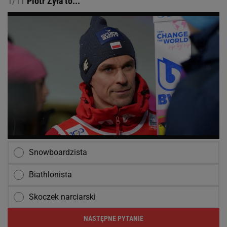
1/11
Piotr Żyła to...
Snowboardzista
Biathlonista
Skoczek narciarski
NASTĘPNE PYTANIE