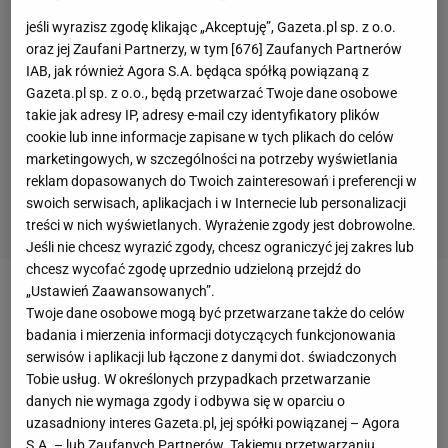
jeśli wyrazisz zgodę klikając „Akceptuję”, Gazeta.pl sp. z o.o.
oraz jej Zaufani Partnerzy, w tym [
676
] Zaufanych Partnerów
IAB, jak również Agora S.A. będąca spółką powiązaną z
Gazeta.pl sp. z o.o., będą przetwarzać Twoje dane osobowe
takie jak adresy IP, adresy e-mail czy identyfikatory plików
cookie lub inne informacje zapisane w tych plikach do celów
marketingowych, w szczególności na potrzeby wyświetlania
reklam dopasowanych do Twoich zainteresowań i preferencji w
swoich serwisach, aplikacjach i w Internecie lub personalizacji
treści w nich wyświetlanych. Wyrażenie zgody jest dobrowolne.
Jeśli nie chcesz wyrazić zgody, chcesz ograniczyć jej zakres lub
chcesz wycofać zgodę uprzednio udzieloną przejdź do
„Ustawień Zaawansowanych”.
Exact Systems Norwid niedawno został
Twoje dane osobowe mogą być przetwarzane także do celów
wicemistrzem Śląska juniorów i awansował do
badania i mierzenia informacji dotyczących funkcjonowania
serwisów i aplikacji lub łączone z danymi dot. świadczonych
rozgrywek ogólnopolskich. W miniony weekend
Tobie usług. W określonych przypadkach przetwarzanie
częstochowianie rywalizowali w
turnieju
danych nie wymaga zgody i odbywa się w oparciu o
ćwierćfinałowym Pile, gdzie odnieśli komplet
uzasadniony interes Gazeta.pl, jej spółki powiązanej – Agora
S.A. – lub Zaufanych Partnerów. Takiemu przetwarzaniu