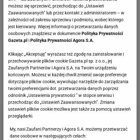
zwycięstw i z pierwszej pozycji awansowali do
możesz się sprzeciwić, przechodząc do „Ustawień
półfinału. W Pile wystąpiła młodsza cześć drużyny,
Zaawansowanych” lub przez kontakt z administratorem – w
która występuje również w II lidze. Starsi
zawodnicy
zależności od zakresu sprzeciwu i podmiotu, wobec którego
jest kierowany. Więcej informacji o przetwarzaniu danych
rozegrali sparing w Kluczborku, który był dla nich
osobowych znajdziesz w dokumencie
Polityka Prywatności
sprawdzianem przed pierwszą rundą play off o awas
Gazeta.pl
i
Polityka Prywatności Agora S.A.
do I
ligi
. Częstochowianie, którzy w 3 grupie II ligi
zajęli 3. miejsce, zmierzą się z drugim zespołem po
Klikając „Akceptuję” wyrażasz też zgodę na zainstalowanie i
przechowywanie plików cookie Gazeta.pl sp. z o.o., jej
rundzie zasadniczej - Lechnią Tomaszów
Zaufanych Partnerów i Agora S.A. na Twoim urządzeniu
Mazowiecki. Jeżeli wyeliminują tego rywala, a
końcowym. Możesz w każdej chwili zmienić swoje preferencje
wszystko na to wskazuje, awansują na szczebel
dotyczące plików cookie, wywołując narzędzie do zarządzania
twoimi preferencjami dot. przetwarzania danych poprzez
ogólnopolski.
odnośnik „Ustawienia prywatności ” w stopce serwisu i
przechodząc do „Ustawień Zaawansowanych”. Zmiana
ustawień plików cookie możliwa jest także za pomocą ustawień
przeglądarki.
My, nasi Zaufani Partnerzy i Agora S.A. możemy przetwarzać
dane osobowe w następujących celach: