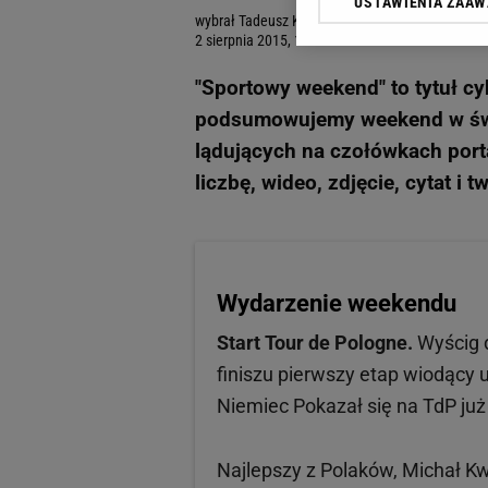
USTAWIENIA ZAA
Klikając „Akceptuję” wyra
wybrał Tadeusz Kądziela
Zaufanych Partnerów i A
2 sierpnia 2015, 19:55
dotyczące plików cookie,
odnośnik „Ustawienia pr
"Sportowy weekend" to tytuł cy
plików cookie możliwa je
podsumowujemy weekend w świa
My, nasi Zaufani Partne
lądujących na czołówkach porta
Użycie dokładnych danych
liczbę, wideo, zdjęcie, cytat i 
Przechowywanie informacji
badnie odbiorców i uleps
Wydarzenie weekendu
Start Tour de Pologne.
Wyścig d
finiszu pierwszy etap wiodący u
Niemiec Pokazał się na TdP już 
Najlepszy z Polaków, Michał Kw