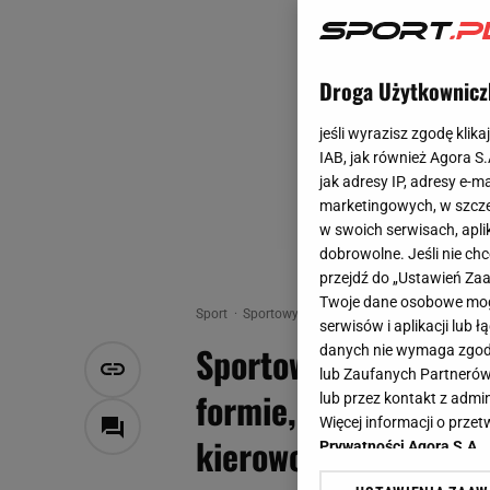
Droga Użytkownicz
jeśli wyrazisz zgodę klika
IAB, jak również Agora S
jak adresy IP, adresy e-m
marketingowych, w szcze
w swoich serwisach, aplik
dobrowolne. Jeśli nie ch
przejdź do „Ustawień Z
Twoje dane osobowe mogą
Sport
Sportowy weekend. Anita Włodarczyk i Die
serwisów i aplikacji lub
Sportowy weekend. A
danych nie wymaga zgody 
lub Zaufanych Partnerów
formie, "okradziony"
lub przez kontakt z admi
Więcej informacji o prz
kierowcy
Prywatności Agora S.A.