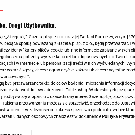
ko, Drogi Użytkowniku,
jąc „Akceptuję”, Gazeta.pl sp. z o.o. oraz jej Zaufani Partnerzy, w tym [
67
.A. będąca spółką powiązaną z Gazeta.pl sp. z o.o., będą przetwarzać T
ail czy identyfikatory plików cookie lub inne informacje zapisane w tych p
gólności na potrzeby wyświetlania reklam dopasowanych do Twoich zain
acjach i w Internecie lub personalizacji treści w nich wyświetlanych. Wyr
cesz wyrazić zgody, chcesz ograniczyć jej zakres lub chcesz wycofać zgo
aawansowanych”.
 być przetwarzane także do celów badania i mierzenia informacji dot
go Maradona w formie, 'okradziony' Greg Van Avermaet i latający kierowcy Sport
 łączone z danymi dot. świadczonych Tobie usług. W określonych przypad
nita Włodarczyk i Diego Maradona
i odbywa się w oparciu o uzasadniony interes Gazeta.pl, jej spółki powi
. Takiemu przetwarzaniu możesz się sprzeciwić, przechodząc do „Ust
 Greg Van Avermaet i latający
nistratorem – w zależności od zakresu sprzeciwu i podmiotu, wobec które
etwarzaniu danych osobowych znajdziesz w dokumencie
Polityka Prywatn