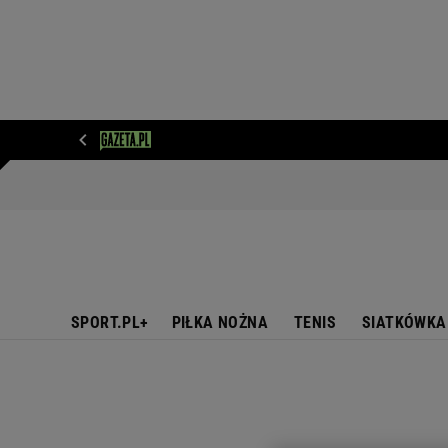
WIADOMOŚCI
NEXT
SPORT
PLOTEK
D
SPORT.PL+
PIŁKA NOŻNA
TENIS
SIATKÓWKA