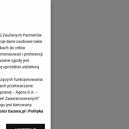
6
] Zaufanych Partnerów
woje dane osobowe takie
likach do celów
teresowań i preferencji
ażenie zgody jest
dę uprzednio udzieloną
yczących funkcjonowania
kach przetwarzanie
 w
ązanej – Agora S.A. –
awień Zaawansowanych”
go jest kierowany.
ości Gazeta.pl
i
Polityka