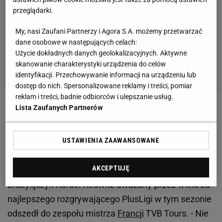
przeglądarki.
My, nasi Zaufani Partnerzy i Agora S.A. możemy przetwarzać
dane osobowe w następujących celach:
Użycie dokładnych danych geolokalizacyjnych. Aktywne
skanowanie charakterystyki urządzenia do celów
identyfikacji. Przechowywanie informacji na urządzeniu lub
dostęp do nich. Spersonalizowane reklamy i treści, pomiar
reklam i treści, badnie odbiorców i ulepszanie usług.
Lista Zaufanych Partnerów
Ostatni rok spędził w Panathinaikosie Ateny, z
którym przed kilkoma dniami zdobył
USTAWIENIA ZAAWANSOWANE
wicemistrzostwo kraju. Ma jeszcze ważny kontrakt,
ale niewykluczone, że zmieni klub. Asseco Resovia
AKCEPTUJĘ
została bez podstawowego rozgrywającego, bo
Brazylijczyk Rafael Redwitz uważany przez wielu za
najlepszego rozgrywającego PlusLigi w tym sezonie
odszedł do zespołu mistrza
Francji
TVB Tours. - Nie