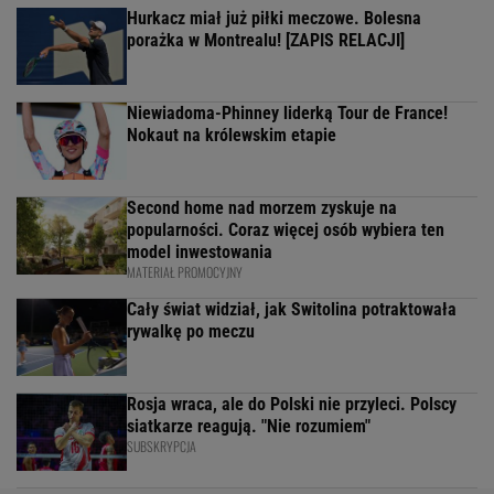
Hurkacz miał już piłki meczowe. Bolesna
porażka w Montrealu! [ZAPIS RELACJI]
Niewiadoma-Phinney liderką Tour de France!
Nokaut na królewskim etapie
Second home nad morzem zyskuje na
popularności. Coraz więcej osób wybiera ten
model inwestowania
MATERIAŁ PROMOCYJNY
Cały świat widział, jak Switolina potraktowała
rywalkę po meczu
Rosja wraca, ale do Polski nie przyleci. Polscy
siatkarze reagują. "Nie rozumiem"
SUBSKRYPCJA