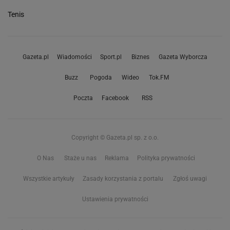
Tenis
Gazeta.pl
Wiadomości
Sport.pl
Biznes
Gazeta Wyborcza
Buzz
Pogoda
Wideo
Tok.FM
Poczta
Facebook
RSS
Copyright © Gazeta.pl sp. z o.o.
O Nas
Staże u nas
Reklama
Polityka prywatności
Wszystkie artykuły
Zasady korzystania z portalu
Zgłoś uwagi
Ustawienia prywatności