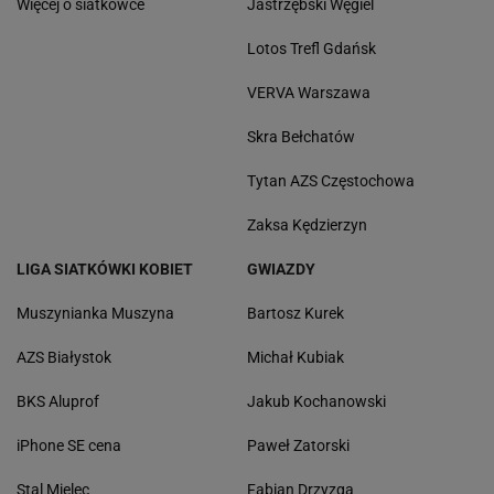
Więcej o siatkówce
Jastrzębski Węgiel
Lotos Trefl Gdańsk
VERVA Warszawa
Skra Bełchatów
Tytan AZS Częstochowa
Zaksa Kędzierzyn
LIGA SIATKÓWKI KOBIET
GWIAZDY
Muszynianka Muszyna
Bartosz Kurek
AZS Białystok
Michał Kubiak
BKS Aluprof
Jakub Kochanowski
iPhone SE cena
Paweł Zatorski
Stal Mielec
Fabian Drzyzga