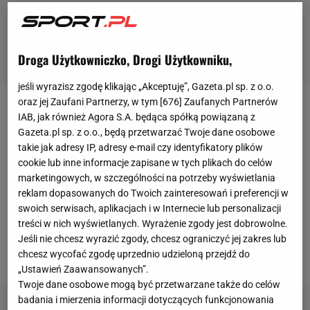
Droga Użytkowniczko, Drogi Użytkowniku,
jeśli wyrazisz zgodę klikając „Akceptuję”, Gazeta.pl sp. z o.o.
oraz jej Zaufani Partnerzy, w tym [
676
] Zaufanych Partnerów
Zagumny to najlepszy rozgrywający mistrzostw
IAB, jak również Agora S.A. będąca spółką powiązaną z
Gazeta.pl sp. z o.o., będą przetwarzać Twoje dane osobowe
świata w 2006 roku i mistrzostw Europy w 2009
takie jak adresy IP, adresy e-mail czy identyfikatory plików
roku. Z obu imprez Polacy przywozili odpowiednio
cookie lub inne informacje zapisane w tych plikach do celów
srebrne i złote medale, a 33-letni
zawodnik
za
marketingowych, w szczególności na potrzeby wyświetlania
reklam dopasowanych do Twoich zainteresowań i preferencji w
każdym razem był kluczową postacią naszej
swoich serwisach, aplikacjach i w Internecie lub personalizacji
reprezentacji. Gdyby wrócił do kraju, jego
transfer
treści w nich wyświetlanych. Wyrażenie zgody jest dobrowolne.
byłby hitem. Jeszcze nigdy nie zdobył mistrzostwa
Jeśli nie chcesz wyrazić zgody, chcesz ograniczyć jej zakres lub
chcesz wycofać zgodę uprzednio udzieloną przejdź do
Polski
„Ustawień Zaawansowanych”.
Twoje dane osobowe mogą być przetwarzane także do celów
badania i mierzenia informacji dotyczących funkcjonowania