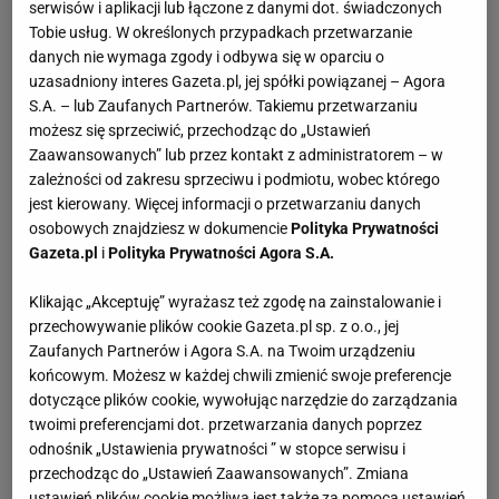
serwisów i aplikacji lub łączone z danymi dot. świadczonych
Tobie usług. W określonych przypadkach przetwarzanie
danych nie wymaga zgody i odbywa się w oparciu o
uzasadniony interes Gazeta.pl, jej spółki powiązanej – Agora
S.A. – lub Zaufanych Partnerów. Takiemu przetwarzaniu
możesz się sprzeciwić, przechodząc do „Ustawień
Zaawansowanych” lub przez kontakt z administratorem – w
zależności od zakresu sprzeciwu i podmiotu, wobec którego
jest kierowany. Więcej informacji o przetwarzaniu danych
osobowych znajdziesz w dokumencie
Polityka Prywatności
Gazeta.pl
i
Polityka Prywatności Agora S.A.
Klikając „Akceptuję” wyrażasz też zgodę na zainstalowanie i
przechowywanie plików cookie Gazeta.pl sp. z o.o., jej
Zaufanych Partnerów i Agora S.A. na Twoim urządzeniu
końcowym. Możesz w każdej chwili zmienić swoje preferencje
dotyczące plików cookie, wywołując narzędzie do zarządzania
twoimi preferencjami dot. przetwarzania danych poprzez
odnośnik „Ustawienia prywatności ” w stopce serwisu i
przechodząc do „Ustawień Zaawansowanych”. Zmiana
ustawień plików cookie możliwa jest także za pomocą ustawień