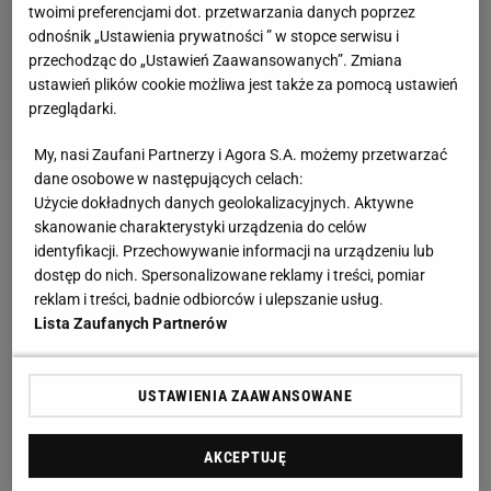
twoimi preferencjami dot. przetwarzania danych poprzez
odnośnik „Ustawienia prywatności ” w stopce serwisu i
przechodząc do „Ustawień Zaawansowanych”. Zmiana
ustawień plików cookie możliwa jest także za pomocą ustawień
przeglądarki.
My, nasi Zaufani Partnerzy i Agora S.A. możemy przetwarzać
dane osobowe w następujących celach:
Użycie dokładnych danych geolokalizacyjnych. Aktywne
Ma to być akt sprzeciwu wobec włodarzy
Paris
skanowanie charakterystyki urządzenia do celów
Saint-Germain
, którzy chcą za wszelką cenę
identyfikacji. Przechowywanie informacji na urządzeniu lub
zatrzymać pomocnika w klubie, nie pozwalając tym
dostęp do nich. Spersonalizowane reklamy i treści, pomiar
reklam i treści, badnie odbiorców i ulepszanie usług.
samym spełnić marzenia Verrattiego o
grze
w
Lista Zaufanych Partnerów
Blaugranie.
W międzyczasie
Barcelona
robi wszystko, żeby
USTAWIENIA ZAAWANSOWANE
sprowadzić 24-letniego Włocha do siebie. Za
negocjacje
transferu
ma się zabrać sam prezydent
AKCEPTUJĘ
Josep Maria Bartomeu.
Verratti
jak i Bartomeu mają