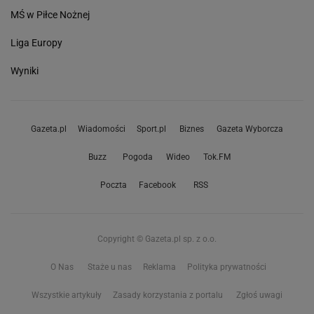
MŚ w Piłce Nożnej
Liga Europy
Wyniki
Gazeta.pl
Wiadomości
Sport.pl
Biznes
Gazeta Wyborcza
Buzz
Pogoda
Wideo
Tok.FM
Poczta
Facebook
RSS
Copyright © Gazeta.pl sp. z o.o.
O Nas
Staże u nas
Reklama
Polityka prywatności
Wszystkie artykuły
Zasady korzystania z portalu
Zgłoś uwagi