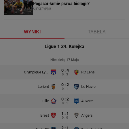
Pogacar łamie prawa biologii?
SUBSKRYPCJA
WYNIKI
TABELA
Ligue 1 34. Kolejka
Niedziela, 17 Maja
0 : 4
Olympique Lyon
RC Lens
0 : 3
0 : 2
Lorient
Le Havre
0 : 1
0 : 2
Lille
Auxerre
0 : 1
1 : 1
Brest
Angers
0 : 0
2 : 1