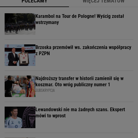
POLECAMY
WIĘCEJ TEMATÓW
Karambol na Tour de Pologne! Wyścig został
wstrzymany
Brzoska przemówił ws. zakończenia współpracy
z PZPN
Najdroższy transfer w historii zamienił się w
koszmar. Oto wróg publiczny numer 1
SUBSKRYPCJA
Lewandowski nie ma żadnych szans. Ekspert
mówi to wprost