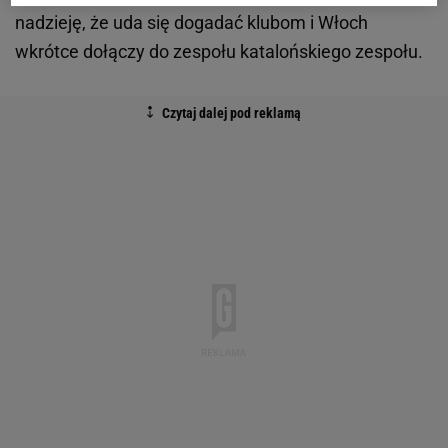
nadzieję, że uda się dogadać klubom i Włoch
wkrótce dołączy do zespołu katalońskiego zespołu.