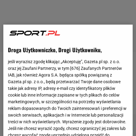
Droga Użytkowniczko, Drogi Użytkowniku,
jeśli wyrazisz zgodę klikając „Akceptuję”, Gazeta.pl sp. z o.o.
Włoski pomocnik wraca do Paryża po wakacjach, ale
oraz jej Zaufani Partnerzy, w tym [
676
] Zaufanych Partnerów
spekuluje się, że nie wróci do treningów z pierwszą
IAB, jak również Agora S.A. będąca spółką powiązaną z
Gazeta.pl sp. z o.o., będą przetwarzać Twoje dane osobowe
drużyną. Zamiast normalnych zajęć z kolegami,
takie jak adresy IP, adresy e-mail czy identyfikatory plików
będzie pracował nad kondycją w siłowni przy
cookie lub inne informacje zapisane w tych plikach do celów
specjalnym planie treningowym.
marketingowych, w szczególności na potrzeby wyświetlania
reklam dopasowanych do Twoich zainteresowań i preferencji w
swoich serwisach, aplikacjach i w Internecie lub personalizacji
treści w nich wyświetlanych. Wyrażenie zgody jest dobrowolne.
Jeśli nie chcesz wyrazić zgody, chcesz ograniczyć jej zakres lub
chcesz wycofać zgodę uprzednio udzieloną przejdź do