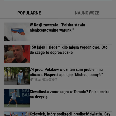
POPULARNE
NAJNOWSZE
W Rosji zawrzało. "Polska stawia
nieakceptowalne warunki"
150 jajek i siedem kilo mięsa tygodniowo. Oto
do czego to doprowadziło
74 proc. Polaków widzi ten sam problem na
ulicach. Eksperci apelują: "Mistrzu, pomyśl"
MATERIAŁ PROMOCYJNY
Chwalińska znów zagra w Toronto? Polka czeka
na decyzję
Człowiek, który podkręcił prędkość światła. Czy