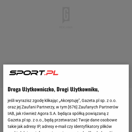
Droga Użytkowniczko, Drogi Użytkowniku,
Na początku marca władze FC Barcelony przekazały
jeśli wyrazisz zgodę klikając „Akceptuję”, Gazeta.pl sp. z o.o.
oraz jej Zaufani Partnerzy, w tym [
676
] Zaufanych Partnerów
smutną wiadomość o nagłej śmierci Carlesa Minarro
IAB, jak również Agora S.A. będąca spółką powiązaną z
Garcii, lekarza katalońskiego zespołu. "Zarząd i cały
Gazeta.pl sp. z o.o., będą przetwarzać Twoje dane osobowe
sztab szkoleniowy przesyłają kondolencje rodzinie i
takie jak adresy IP, adresy e-mail czy identyfikatory plików