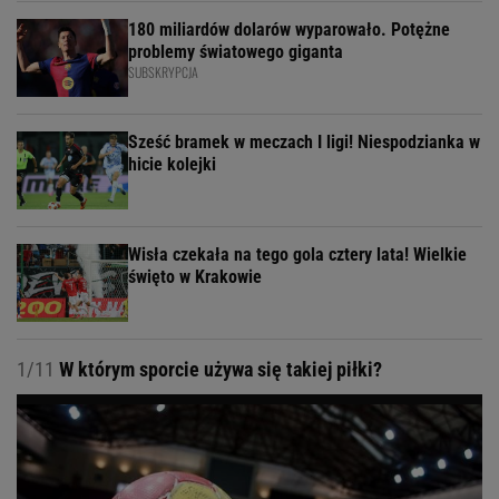
180 miliardów dolarów wyparowało. Potężne
problemy światowego giganta
SUBSKRYPCJA
Sześć bramek w meczach I ligi! Niespodzianka w
hicie kolejki
Wisła czekała na tego gola cztery lata! Wielkie
święto w Krakowie
1/11
W którym sporcie używa się takiej piłki?