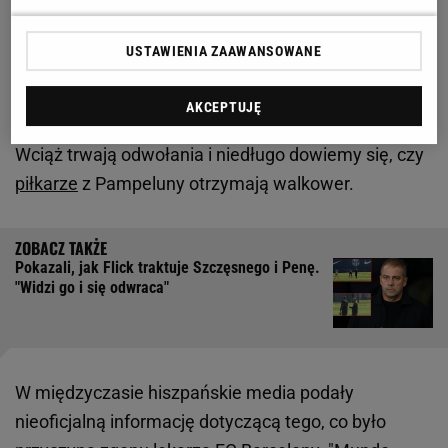
Nagła śmierć lekarza FC Barcelony
USTAWIENIA ZAAWANSOWANE
Ostatecznie
Blaugrana
wygrała to starcie 3:0, ale
wciąż są kontrowersje wokół udziału Inigo
AKCEPTUJĘ
Martineza, którego występ miał złamać przepisy.
Wciąż trwają odwołania i niedługo dowiemy się, czy
piłkarze
z Pampeluny otrzymają walkower.
Pokazali, jak Flick traktuje Szczęsnego i Penę.
"Widzi go i się odwraca"
W międzyczasie hiszpańskie media podały
nieoficjalną informację dotyczącą tego, co było