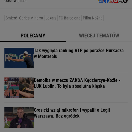
Obserwuj nas
Śmierć
Carles Minarro
Lekarz
FC Barcelona
Piłka Nożna
POLECAMY
WIĘCEJ TEMATÓW
Tak wygląda ranking ATP po porażce Hurkacza
w Montrealu
Demolka w meczu ZAKSA Kędzierzyn-Koźle -
LUK Lublin. To była absolutna klęska
Grosicki wziął mikrofon i wypalił o Legii
Warszawa. Bez ogródek