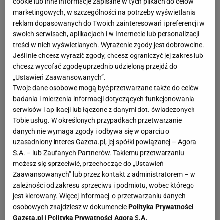
cookie lub inne informacje zapisane w tych plikach do celów
znajomym w tym trudnym czasie" - poinformowano
marketingowych, w szczególności na potrzeby wyświetlania
w oficjalnym komunikacie. W związku z tym
reklam dopasowanych do Twoich zainteresowań i preferencji w
przełożono
mecz
z Osasuną, który
został rozegrany
swoich serwisach, aplikacjach i w Internecie lub personalizacji
treści w nich wyświetlanych. Wyrażenie zgody jest dobrowolne.
po przerwie reprezentacyjnej 27.03
.
Jeśli nie chcesz wyrazić zgody, chcesz ograniczyć jej zakres lub
chcesz wycofać zgodę uprzednio udzieloną przejdź do
„Ustawień Zaawansowanych”.
Twoje dane osobowe mogą być przetwarzane także do celów
badania i mierzenia informacji dotyczących funkcjonowania
serwisów i aplikacji lub łączone z danymi dot. świadczonych
Tobie usług. W określonych przypadkach przetwarzanie
danych nie wymaga zgody i odbywa się w oparciu o
uzasadniony interes Gazeta.pl, jej spółki powiązanej – Agora
S.A. – lub Zaufanych Partnerów. Takiemu przetwarzaniu
możesz się sprzeciwić, przechodząc do „Ustawień
Zaawansowanych” lub przez kontakt z administratorem – w
zależności od zakresu sprzeciwu i podmiotu, wobec którego
jest kierowany. Więcej informacji o przetwarzaniu danych
osobowych znajdziesz w dokumencie
Polityka Prywatności
Gazeta.pl
i
Polityka Prywatności Agora S.A.