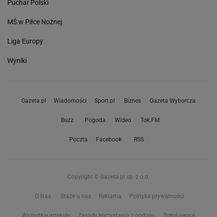
Puchar Polski
MŚ w Piłce Nożnej
Liga Europy
Wyniki
Gazeta.pl
Wiadomości
Sport.pl
Biznes
Gazeta Wyborcza
Buzz
Pogoda
Wideo
Tok.FM
Poczta
Facebook
RSS
Copyright © Gazeta.pl sp. z o.o.
O Nas
Staże u nas
Reklama
Polityka prywatności
Wszystkie artykuły
Zasady korzystania z portalu
Zgłoś uwagi