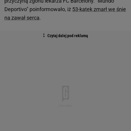
przyczyną zgonu lekarza FC Barcelony. "Mundo
Deportivo" poinformowało, iż
53-katek zmarł we śnie
na zawał serca
.